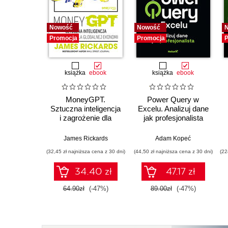
Nowość
Nowość
Promocja
Promocja
P
książka
ebook
książka
ebook
MoneyGPT.
Power Query w
Sztuczna inteligencja
Excelu. Analizuj dane
i zagrożenie dla
jak profesjonalista
globalnej ekonomii
James Rickards
Adam Kopeć
(32,45 zł najniższa cena z 30 dni)
(44,50 zł najniższa cena z 30 dni)
(22
34.40 zł
47.17 zł
64.90zł
(-47%)
89.00zł
(-47%)