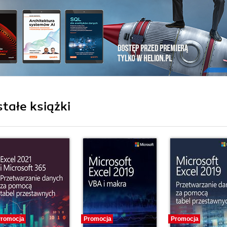
stałe książki
romocja
Promocja
Promocja