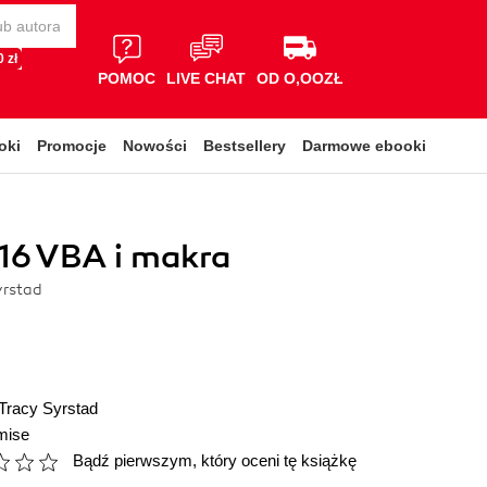
 zł
POMOC
LIVE CHAT
OD O,OOZŁ
oki
Promocje
Nowości
Bestsellery
Darmowe ebooki
16 VBA i makra
yrstad
Tracy Syrstad
mise
Bądź pierwszym, który oceni tę książkę