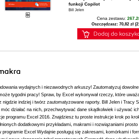
funkcji Copilot
Bill Jelen
Cena zestawu:
267.2
Oszczędzasz: 70,82 zł (
Dodaj do koszyk
 makra
udowania wydajnych i niezawodnych arkuszy! Zautomatyzuj dowolne
a może tygodni pracy! Spraw, by Excel wykonywał rzeczy, które uważ
 nigdzie indziej i twórz zautomatyzowane raporty. Bill Jelen i Tracy 
y móc działać na nich, przechwytywać dane skądkolwiek i używać ic
e programu Excel 2016. Znajdziesz tu proste instrukcje krok po kro
nionych dodatkowymi przykładami, makrami i rozwiązaniami prosto
 programie Excel Wydajnie posługuj się zakresami, komórkami i fo