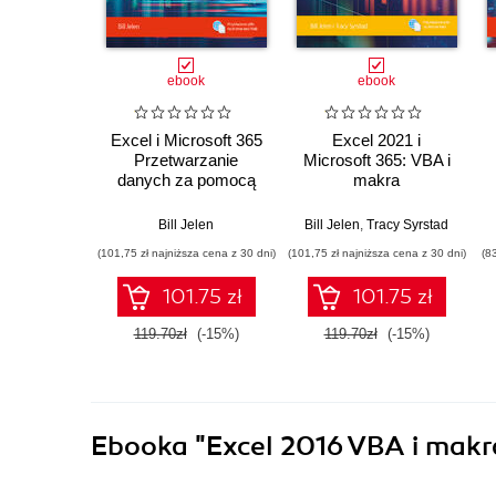
ebook
ebook
Excel i Microsoft 365
Excel 2021 i
Przetwarzanie
Microsoft 365: VBA i
danych za pomocą
makra
tabel przestawnych.
Zawiera omówienie
Bill Jelen
Bill Jelen
,
Tracy Syrstad
tabel dynamicznych,
(101,75 zł najniższa cena z 30 dni)
(101,75 zł najniższa cena z 30 dni)
(8
Power Query i funkcji
Copilot
101.75 zł
101.75 zł
119.70zł
(-15%)
119.70zł
(-15%)
Ebooka
"Excel 2016 VBA i mak