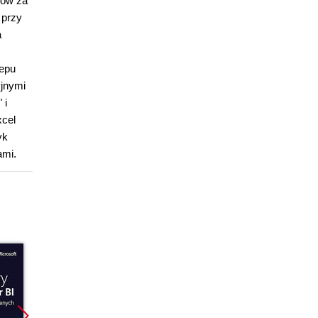
ków za
 przy
a
lepu
yjnymi
 i
xcel
yk
ami.