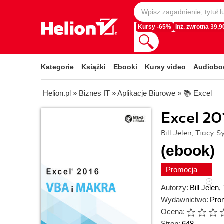
Kursy -65%
Inż. zwrotna 39,90
Kategorie
Książki
Ebooki
Kursy video
Audiobo
Helion.pl
»
Biznes IT
»
Aplikacje Biurowe
»
📚 Excel
Excel 20
Bill Jelen, Tracy S
(ebook)
Promocja
Autorzy:
Bill Jelen
,
Wydawnictwo:
Pro
Ocena:
Stron:
648