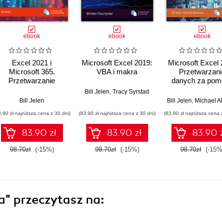
ebook
ebook
ebook
Excel 2021 i
Microsoft Excel 2019:
Microsoft Excel
Microsoft 365.
VBA i makra
Przetwarzani
Przetwarzanie
danych za pom
danych za pomocą
tabel przestaw
Bill Jelen
,
Tracy Syrstad
tabel przestawnych
Bill Jelen
Bill Jelen
,
Michael Alexa
3,90 zł najniższa cena z 30 dni)
(83,90 zł najniższa cena z 30 dni)
(83,90 zł najniższa cena 
83.90 zł
83.90 zł
83.90 
98.70zł
(-15%)
98.70zł
(-15%)
98.70zł
(-15%
ra"
przeczytasz na: