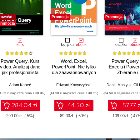
Nowość
Promocja
Promocja
romocja
kurs
książka
ebook
książka
eboo
Power Query. Kurs
Word, Excel,
Power Query
video. Analizuj dane
PowerPoint. Nie tylko
Excelu i Power 
jak profesjonalista
dla zaawansowanych
Zbieranie i
przekształcan
danych. Wydani
Adam Kopeć
Edward Krawczyński
Daniil Maslyuk
,
Gil
4,25 zł najniższa cena z 30 dni)
(44,50 zł najniższa cena z 30 dni)
(54,50 zł najniższa cena 
284.04 zł
44.50 zł
57.77 z
299.00zł
(-5%)
89.00zł
(-50%)
109.00zł
(-47