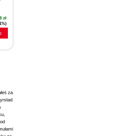
8 zł
21%)
a
ałeś za
Syrstad
h
ku,
 od
rmułami