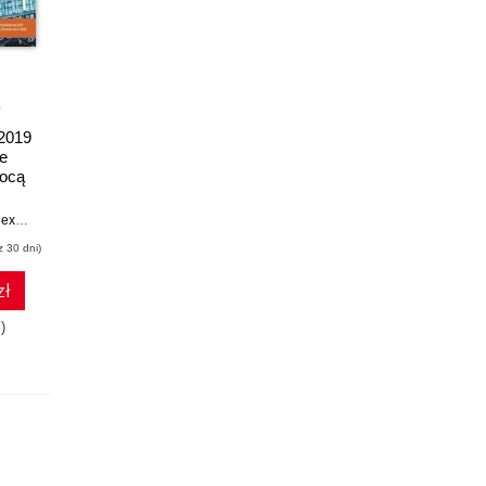
książka
ebook
ebook
 2019
Power Pivot dla
Excel at 40. The 40
e
Excela.
Best Features in
ocą
Zaawansowane
Excel as of
nych
możliwości
September 2025
nder
Bill Jelen
,
Rob Collie
MrExcel's Holy Macro! Books
,
Bill Jelen
z 30 dni)
(24,50 zł najniższa cena z 30 dni)
(67,49 zł najniższa cena z 30 dni)
zł
25.97 zł
67.49 zł
)
49.00zł
(-47%)
74.99zł
(-10%)