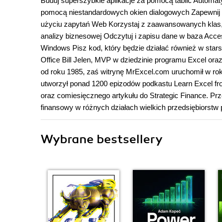
Buduj superszybkie aplikacje za pomocą tablic Autom
pomocą niestandardowych okien dialogowych Zapewnij n
użyciu zapytań Web Korzystaj z zaawansowanych klas, 
analizy biznesowej Odczytuj i zapisu dane w baza Acce
Windows Pisz kod, który będzie działać również w star
Office Bill Jelen, MVP w dziedzinie programu Excel or
od roku 1985, zaś witrynę MrExcel.com uruchomił w roku
utworzył ponad 1200 epizodów podkastu Learn Excel fr
oraz comiesięcznego artykułu do Strategic Finance. Prz
finansowy w różnych działach wielkich przedsiębiorstw 
Wybrane bestsellery