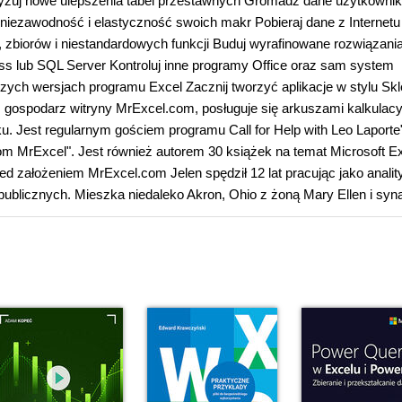
atyzuj nowe ulepszenia tabel przestawnych Gromadź dane użytkowni
iezawodność i elastyczność swoich makr Pobieraj dane z Internetu
zbiorów i niestandardowych funkcji Buduj wyrafinowane rozwiązani
ss lub SQL Server Kontroluj inne programy Office oraz sam system
szych wersjach programu Excel Zacznij tworzyć aplikacje w stylu Sk
az gospodarz witryny MrExcel.com, posługuje się arkuszami kalkulac
. Jest regularnym gościem programu Call for Help with Leo Laporte"
om MrExcel". Jest również autorem 30 książek na temat Microsoft E
ed założeniem MrExcel.com Jelen spędził 12 lat pracując jako analit
publicznych. Mieszka niedaleko Akron, Ohio z żoną Mary Ellen i syn