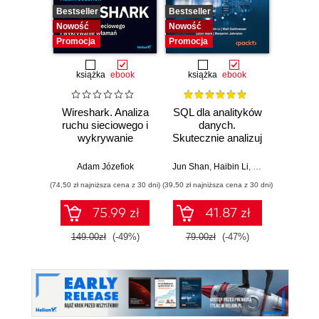
Bestseller
Bestseller
Nowość
Nowość
Nowość
Promocja
Promocja
książka
ebook
książka
ebook
Wireshark. Analiza
SQL dla analityków
Power 
ruchu sieciowego i
danych.
video
wykrywanie
Skutecznie analizuj
d
włamań
dane, wyciągaj
profe
wartościowe
Adam Józefiok
Jun Shan
,
Haibin Li
,
Matt Goldwasser
Ad
wnioski i opanuj
(74,50 zł najniższa cena z 30 dni)
(39,50 zł najniższa cena z 30 dni)
zaawansowany
SQL na potrzeby
75.99 zł
41.87 zł
2
praktycznych
zastosowań.
149.00zł
(-49%)
79.00zł
(-47%)
Wydanie IV