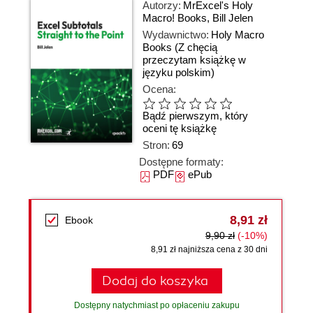
Autorzy:
MrExcel's Holy
Macro! Books
,
Bill Jelen
Wydawnictwo:
Holy Macro
Books
(Z chęcią
przeczytam książkę w
języku polskim)
Ocena:
Bądź pierwszym, który
oceni tę książkę
Stron:
69
Dostępne formaty:
PDF
ePub
8,91 zł
Ebook
9,90 zł
(-10%)
8,91 zł najniższa cena z 30 dni
Dodaj do koszyka
Dostępny natychmiast po opłaceniu zakupu