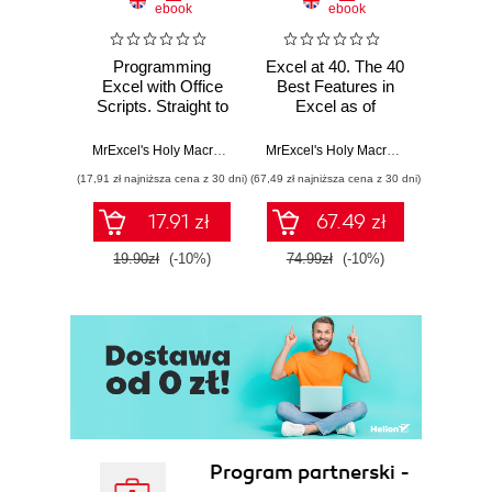
ebook
ebook
Programming
Excel at 40. The 40
MrEx
Excel with Office
Best Features in
Navig
Scripts. Straight to
Excel as of
the Point
September 2025
MrExcel's Holy Macro! Books
,
Eduardo N. Sanchez
MrExcel's Holy Macro! Books
,
Bill Jel
(17,91 zł najniższa cena z 30 dni)
(67,49 zł najniższa cena z 30 dni)
(62,91 zł naj
17.91 zł
67.49 zł
19.90zł
(-10%)
74.99zł
(-10%)
69.9
Program partnerski -