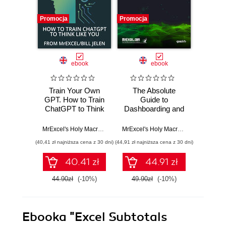
Promocja
Promocja
Promocj
ebook
ebook
Train Your Own
The Absolute
Financi
GPT. How to Train
Guide to
for Pro
ChatGPT to Think
Dashboarding and
Masteri
Like You
Reporting with
Mod
Power BI.
Stra
MrExcel's Holy Macro! Books
,
Bill Jelen
MrExcel's Holy Macro! Books
,
Kasper 
Mastering
F
(40,41 zł najniższa cena z 30 dni)
(44,91 zł najniższa cena z 30 dni)
(44,91 zł naj
Business Insights
Su
with Effective
Proj
40.41 zł
44.91 zł
Dashboards and
Con
Reports
44.90zł
(-10%)
49.90zł
(-10%)
49.9
Ebooka
"Excel Subtotals