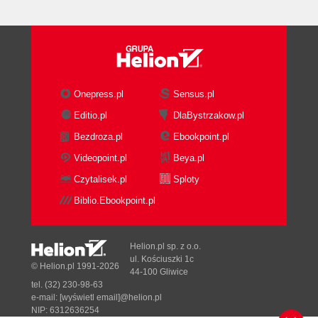
Onepress.pl
Sensus.pl
Editio.pl
DlaBystrzakow.pl
Bezdroza.pl
Ebookpoint.pl
Videopoint.pl
Beya.pl
Czytalisek.pl
Sploty
Biblio.Ebookpoint.pl
Helion.pl sp. z o.o.
ul. Kościuszki 1c
© Helion.pl 1991-2026
44-100 Gliwice
tel. (32) 230-98-63
e-mail:
[wyświetl email]@helion.pl
NIP: 6312636254