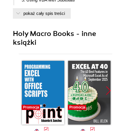
6. Replacing Subtotals With Power Query
pokaż cały spis treści
Holy Macro Books - inne
książki
Promocja
Promocja
Promocj