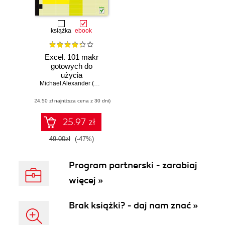
książka
ebook
Excel. 101 makr
gotowych do
użycia
Michael Alexander (Author)
,
John Walkenbach (Series Editor)
(24,50 zł najniższa cena z 30 dni)
25.97 zł
49.00zł
(-47%)
Program partnerski - zarabiaj
więcej »
Brak książki? - daj nam znać »