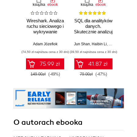
książka
ebook
książka
ebook
Wireshark. Analiza
SQL dla analityków
Power 
ruchu sieciowego i
danych.
video
wykrywanie
Skutecznie analizuj
d
włamań
dane, wyciągaj
profe
wartościowe
Adam Józefiok
Jun Shan
,
Haibin Li
,
Matt Goldwasser
Ad
wnioski i opanuj
(74,50 zł najniższa cena z 30 dni)
(39,50 zł najniższa cena z 30 dni)
zaawansowany
SQL na potrzeby
75.99 zł
41.87 zł
2
praktycznych
zastosowań.
149.00zł
(-49%)
79.00zł
(-47%)
Wydanie IV
O autorach
ebooka