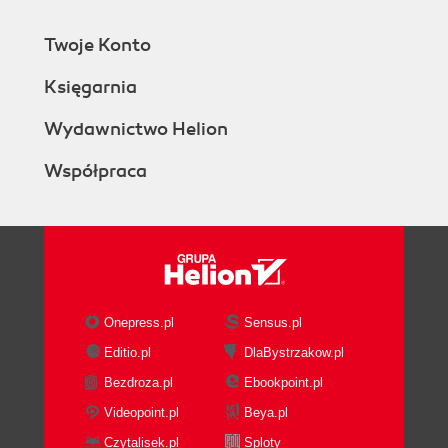
Twoje Konto
Księgarnia
Wydawnictwo Helion
Współpraca
Onepress.pl
Sensus.pl
Editio.pl
DlaBystrzakow.pl
Bezdroza.pl
Ebookpoint.pl
Videopoint.pl
Beya.pl
Czytalisek.pl
Sploty