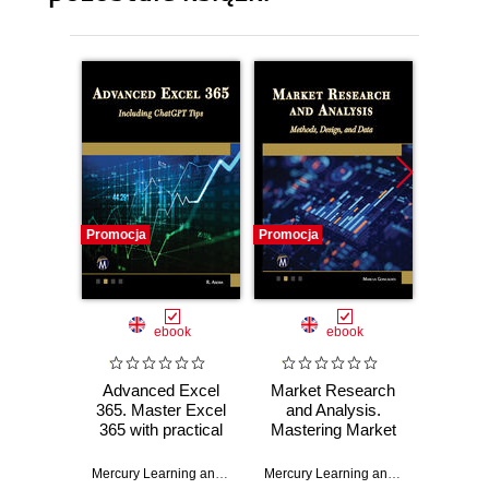
Promocja
Promocja
Promocj
ebook
ebook
Advanced Excel
Market Research
XML 
365. Master Excel
and Analysis.
Comp
365 with practical
Mastering Market
G
tips and advanced
Research:
Unders
AI integrations
Advanced
Implem
Mercury Learning and Information
,
Ritu Arora
Mercury Learning and Information
,
Ma
Methods, Design,