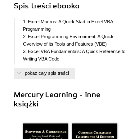
Spis treści
ebooka
1. Excel Macros: A Quick Start in Excel VBA
Programming
2. Excel Programming Environment: A Quick
Overview of its Tools and Features (VBE)
3. Excel VBA Fundamentals: A Quick Reference to
Writing VBA Code
4. Excel VBA Procedures: A Quick Guide to
pokaż cały spis treści
Writing Function Procedures
5. Adding Decisions to Excel VBA Programs: A
Quick Introduction to Conditional Statements
Mercury Learning - inne
6. Adding Repeating Actions to Excel VBA
książki
Programs: A Quick Introduction to Looping
Statements
7. Storing Multiple Values in Excel VBA Programs:
A Quick Introduction to Working with Arrays
8. Keeping Track of Multiple Values in Excel VBA