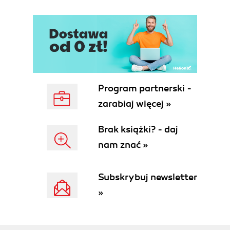
22. Programming PivotTables and PivotCharts
23. Getting and Transforming Data in Excel
24. Programming the Visual Basic Editor (VBE)
25. Calling Windows API Functions from VBA
26. Creating Classes in VBA
27. HTML Programming and Web Queries
28. Using XML in Excel 2021
Program partnerski -
29. Excel and Rest API
zarabiaj więcej »
Brak książki? - daj
nam znać »
Subskrybuj newsletter
»