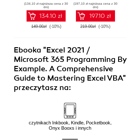
(134,10 zł najniższa cena z 30
(197,10 zł najniższa cena z 30
(188,10 zł 
and Data Analysis
dni)
dni)
134.10 zł
197.10 zł
149.00zł
(-10%)
219.00zł
(-10%)
209.0
Ebooka
"Excel 2021 /
Microsoft 365 Programming By
Example. A Comprehensive
Guide to Mastering Excel VBA"
przeczytasz na:
czytnikach Inkbook, Kindle, Pocketbook,
Onyx Booxs i innych