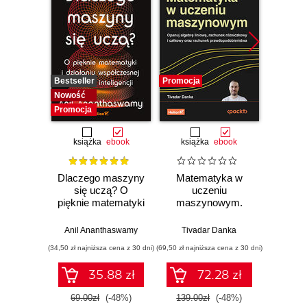
Bestseller
Promocja
Promocj
Nowość
Promocja
książka
ebook
książka
ebook
ksią
Dlaczego maszyny
Matematyka w
Graf
się uczą? O
uczeniu
neurono
pięknie matematyki
maszynowym.
p
i działaniu
Opanuj algebrę
współczesnej
liniową, rachunek
Anil Ananthaswamy
Tivadar Danka
Fil
sztucznej
różniczkowy i
(34,50 zł najniższa cena z 30 dni)
(69,50 zł najniższa cena z 30 dni)
(39,50 zł naj
inteligencji
całkowy oraz
rachunek
35.88 zł
72.28 zł
prawdopodobieństwa
69.00zł
(-48%)
139.00zł
(-48%)
79.0