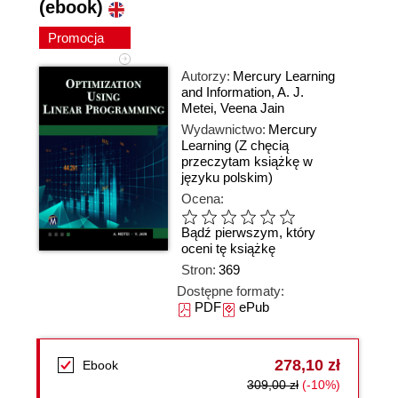
(ebook)
Promocja
Autorzy:
Mercury Learning
and Information
,
A. J.
Metei
,
Veena Jain
Wydawnictwo:
Mercury
Learning
(Z chęcią
przeczytam książkę w
języku polskim)
Ocena:
Bądź pierwszym, który
oceni tę książkę
Stron:
369
Dostępne formaty:
PDF
ePub
278,10 zł
Ebook
309,00 zł
(-10%)