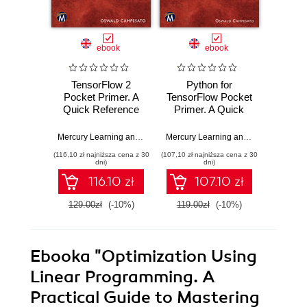
ebook
ebook
TensorFlow 2
Python for
Pyt
Pocket Primer. A
TensorFlow Pocket
Machin
Quick Reference
Primer. A Quick
Harnes
Guide for
Guide to Python
of P
TensorFlow 2
Libraries for
Advanc
Mercury Learning and Information
,
Oswald Campesato
Mercury Learning and Information
,
Os
Developers
TensorFlow
Learni
(116,10 zł najniższa cena z 30
(107,10 zł najniższa cena z 30
(161,10 zł 
Developers
dni)
dni)
116.10 zł
107.10 zł
129.00zł
(-10%)
119.00zł
(-10%)
179.0
Ebooka
"Optimization Using
Linear Programming. A
Practical Guide to Mastering