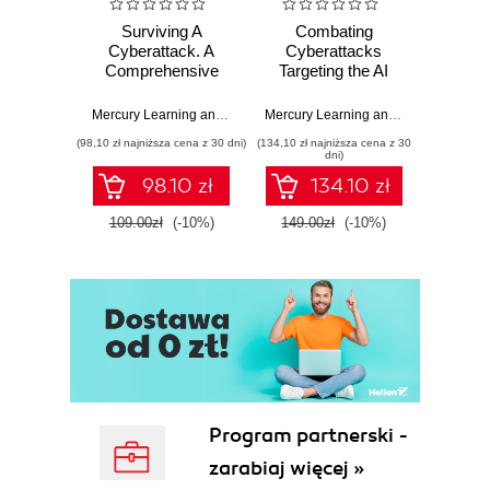
Surviving A
Combating
AutoC
Cyberattack. A
Cyberattacks
Model
Comprehensive
Targeting the AI
ess
Guide to Digital
Ecosystem.
mo
Security for
Strategies to
techn
Mercury Learning and Information
,
Todd G. Shipley
Mercury Learning and Information
,
Art Bowker
,
Adi
Families and
secure AI systems
Auto
(98,10 zł najniższa cena z 30 dni)
(134,10 zł najniższa cena z 30
(197,10 zł 
Businesses
from emerging
dni)
cyber threats,
98.10 zł
134.10 zł
risks, and
vulnerabilities
109.00zł
(-10%)
149.00zł
(-10%)
219.0
Program partnerski -
zarabiaj więcej »