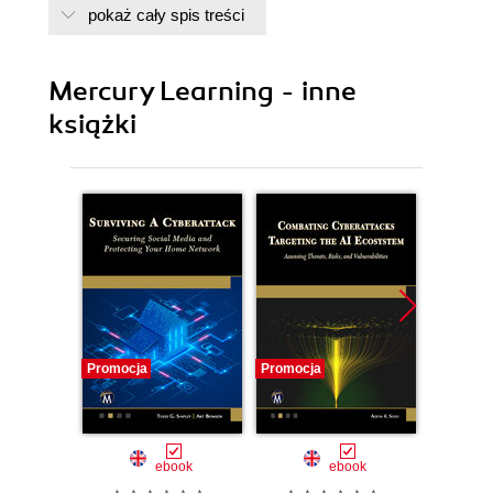
pokaż cały spis treści
8. Assignment Problems
9. Game Theory
Mercury Learning - inne
książki
Promocja
Promocja
Promocj
ebook
ebook