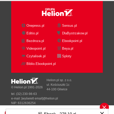
Onepress.pl
Sensus.pl
Editio.pl
DlaBystrzakow.pl
Bezdroza.pl
Ebookpoint.pl
Videopoint.pl
Beya.pl
Czytalisek.pl
Sploty
Biblio.Ebookpoint.pl
Helion.pl sp. z o.o.
ul. Kościuszki 1c
© Helion.pl 1991-2026
44-100 Gliwice
tel. (32) 230-98-63
e-mail:
[wyświetl email]@helion.pl
NIP: 6312636254
Regon: 241989027