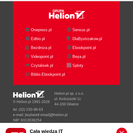
Onepress.pl
Sensus.pl
Editio.pl
DlaBystrzakow.pl
Bezdroza.pl
Ebookpoint.pl
Videopoint.pl
Beya.pl
Czytalisek.pl
Sploty
Biblio.Ebookpoint.pl
Helion.pl sp. z o.o.
ul. Kościuszki 1c
© Helion.pl 1991-2026
44-100 Gliwice
tel. (32) 230-98-63
e-mail:
[wyświetl email]@helion.pl
NIP: 6312636254
Regon: 241989027