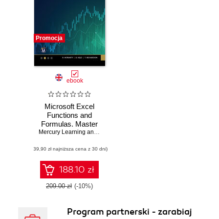
Promocja
ebook
Microsoft Excel
Functions and
Formulas. Master
Excel Formulas
Mercury Learning and Information
,
Brian Moriarty
,
Bernd Held
,
Theo
and Functions for
(39,90 zł najniższa cena z 30 dni)
Efficient Data
Management With
Excel
188.10 zł
2021/Microsoft 365
209.00 zł
(-10%)
Program partnerski - zarabiaj