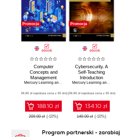
Promocja
Promocja
ebook
ebook
Computer
Cybersecurity. A
Concepts and
Self-Teaching
Management
Introduction
Information
Mercury Learning and Information
,
C. P. Gupta
,
K. K. Goyal
Mercury Learning and Information
,
C. P
Systems. A
(39,90 zł najniższa cena z 30 dni)
Comprehensive
(39,90 zł najniższa cena z 30 dni)
Guide to Modern
Computing and
188.10 zł
134.10 zł
Information
Management
209.00 zł
(-10%)
149.00 zł
(-10%)
Program partnerski - zarabiaj