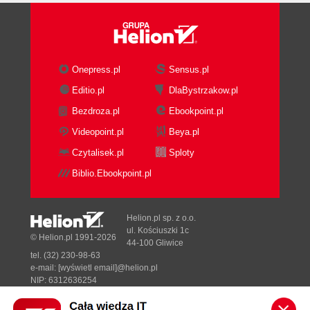
Onepress.pl
Sensus.pl
Editio.pl
DlaBystrzakow.pl
Bezdroza.pl
Ebookpoint.pl
Videopoint.pl
Beya.pl
Czytalisek.pl
Sploty
Biblio.Ebookpoint.pl
Helion.pl sp. z o.o.
ul. Kościuszki 1c
© Helion.pl 1991-2026
44-100 Gliwice
tel. (32) 230-98-63
e-mail:
[wyświetl email]@helion.pl
NIP: 6312636254
Regon: 241989027