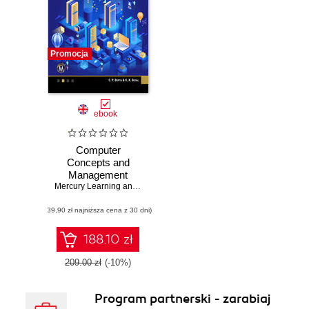
Promocja
ebook
Computer
Concepts and
Management
Information
Mercury Learning and Information
,
C. P. Gupta
,
K. K. Goyal
Systems. A
(39,90 zł najniższa cena z 30 dni)
Comprehensive
Guide to Modern
Computing and
188.10 zł
Information
Management
209.00 zł
(-10%)
Program partnerski - zarabiaj