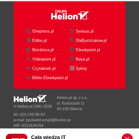
Onepress.pl
Sensus.pl
Editio.pl
DlaBystrzakow.pl
Bezdroza.pl
Ebookpoint.pl
Videopoint.pl
Beya.pl
Czytalisek.pl
Sploty
Biblio.Ebookpoint.pl
Helion.pl sp. z o.o.
ul. Kościuszki 1c
© Helion.pl 1991-2026
44-100 Gliwice
tel. (32) 230-98-63
e-mail:
[wyświetl email]@helion.pl
NIP: 6312636254
Regon: 241989027