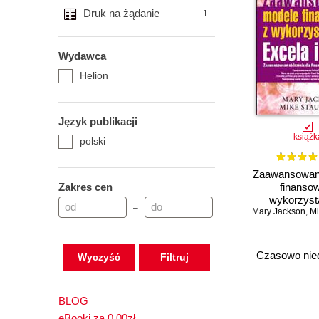
Druk na żądanie
1
Wydawca
Helion
Język publikacji
książk
polski
Zaawansowan
Zakres cen
finanso
wykorzyst
–
Mary Jackson
Excela i
,
Mi
Czasowo nie
Wyczyść
BLOG
eBooki za 0,00zł