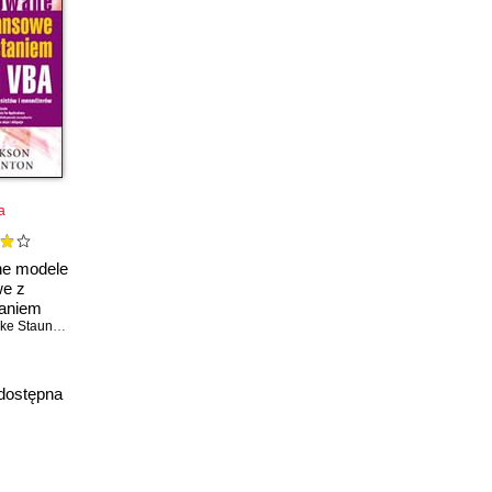
a
e modele
we z
aniem
 VBA
ke Staunton
dostępna