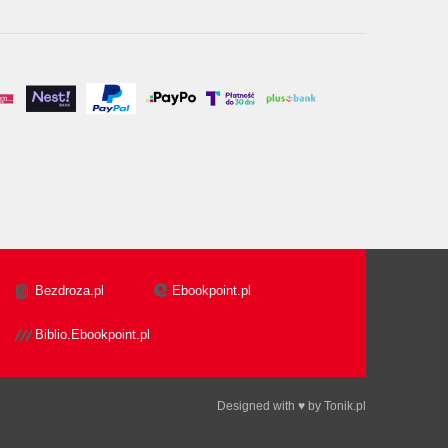
Bezdroza.pl
Ebookpoint.pl
Biblio.Ebookpoint.pl
Designed with ♥ by
Tonik.pl