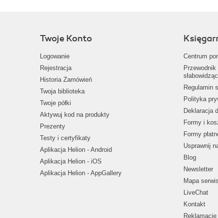
Twoje Konto
Księgar
Logowanie
Centrum po
Rejestracja
Przewodnik 
słabowidząc
Historia Zamówień
Regulamin s
Twoja biblioteka
Polityka pr
Twoje półki
Deklaracja 
Aktywuj kod na produkty
Formy i kos
Prezenty
Formy płatn
Testy i certyfikaty
Usprawnij 
Aplikacja Helion - Android
Blog
Aplikacja Helion - iOS
Newsletter
Aplikacja Helion - AppGallery
Mapa serwi
LiveChat
Kontakt
Reklamacje 