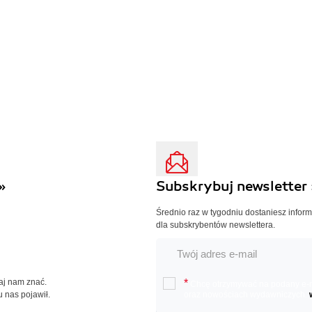
»
Subskrybuj newsletter 
Średnio raz w tygodniu dostaniesz infor
dla subskrybentów newslettera.
Daj nam znać.
*
Chcę otrzymywać na podany e-ma
u nas pojawił.
oraz nowościach wydawniczych.