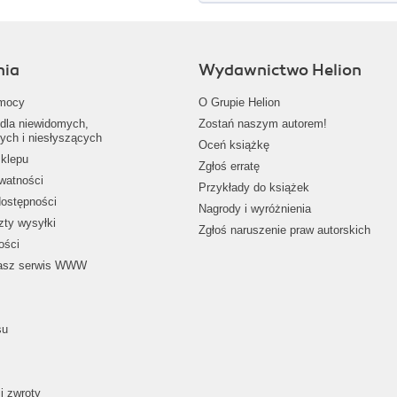
nia
Wydawnictwo Helion
mocy
O Grupie Helion
dla niewidomych,
Zostań naszym autorem!
ych i niesłyszących
Oceń książkę
klepu
Zgłoś erratę
ywatności
Przykłady do książek
dostępności
Nagrody i wyróżnienia
zty wysyłki
Zgłoś naruszenie praw autorskich
ości
nasz serwis WWW
su
i zwroty