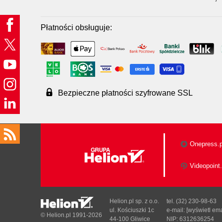
Płatności obsługuje:
Bezpieczne płatności szyfrowane SSL
Onepress.p
Videopoint.
Helion.pl sp. z o.o.
tel. (32) 230-98-63
ul. Kościuszki 1c
e-mail:
[wyświetl ema
© Helion.pl 1991-2026
44-100 Gliwice
NIP: 6312636254