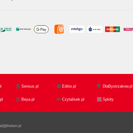
l
Sensus.pl
Editio.pl
DlaBystrzakow.pl
pl
Beya.pl
Czytalisek.pl
Sploty
il]@helion.pl