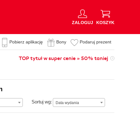
ZALOGUJ
KOSZYK
Pobierz aplikację
Bony
Podaruj prezent
TOP tytuł w super cenie » 50% taniej
n
Data wydania
Sortuj wg:
Data wydania