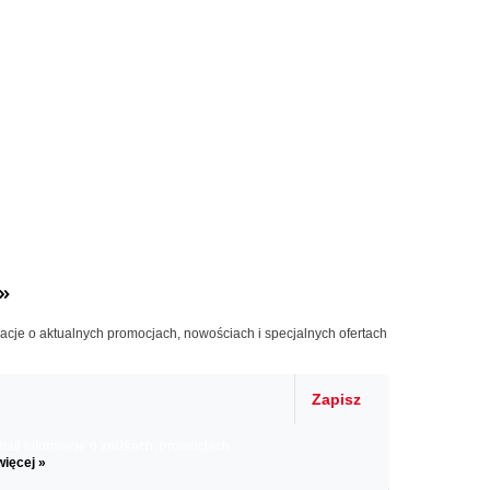
»
macje o aktualnych promocjach, nowościach i specjalnych ofertach
Zapisz
il informacje o zniżkach, promocjach
więcej »