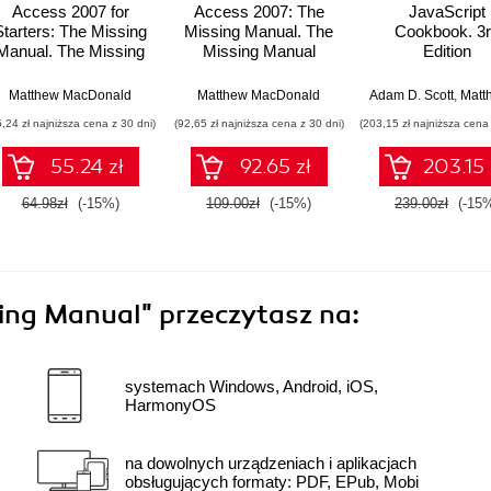
Access 2007 for
Access 2007: The
JavaScript
Starters: The Missing
Missing Manual. The
Cookbook. 3
Manual. The Missing
Missing Manual
Edition
Manual
Matthew MacDonald
Matthew MacDonald
Adam D. Scott
,
Matthew Ma
5,24 zł najniższa cena z 30 dni)
(92,65 zł najniższa cena z 30 dni)
(203,15 zł najniższa cena 
55.24 zł
92.65 zł
203.15 
64.98zł
(-15%)
109.00zł
(-15%)
239.00zł
(-15
sing Manual"
przeczytasz na:
systemach Windows, Android, iOS,
HarmonyOS
na dowolnych urządzeniach i aplikacjach
obsługujących formaty: PDF, EPub, Mobi