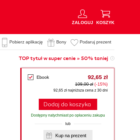
ZALOGUJ
KOSZYK
Pobierz aplikację
Bony
Podaruj prezent
TOP tytuł w super cenie » 50% taniej
92,65 zł
Ebook
109,00 zł
(-15%)
92,65 zł najniższa cena z 30 dni
Dodaj do koszyka
Dostępny natychmiast po opłaceniu zakupu
lub
Kup na prezent