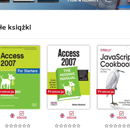
e książki
romocja
Promocja
Promocja
ebook
ebook
ebook