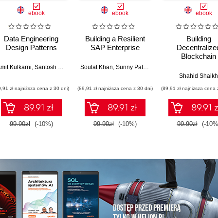
ebook
ebook
ebook
Data Engineering
Building a Resilient
Building
Design Patterns
SAP Enterprise
Decentralize
Blockchain
Applications - 
mit Kulkarni
,
Santosh Hegde
Soulat Khan
,
Sunny Patwari
,
Ganesh Suryanarayan
Edition
Shahid Shaikh
9,91 zł najniższa cena z 30 dni)
(89,91 zł najniższa cena z 30 dni)
(89,91 zł najniższa cena 
89.91 zł
89.91 zł
89.91 z
99.90zł
(-10%)
99.90zł
(-10%)
99.90zł
(-10%