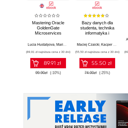
ebook
ebook
Mastering Oracle
Bazy danych dla
GoldenGate
studenta, technika
Microservices
informatyka i
programisty
A
Lucia Hustatyova
,
Mariami Kupatadze
Maciej Czaicki
,
Kacper Łuczak
(89,91 zł najniższa cena z 30 dni)
(55,50 zł najniższa cena z 30 dni)
(8
89.91 zł
55.50 zł
99.90zł
(-10%)
74.00zł
(-25%)