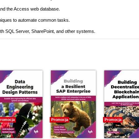
 and the Access web database.
hniques to automate common tasks.
ith SQL Server, SharePoint, and other systems.
romocja
Promocja
Promocja