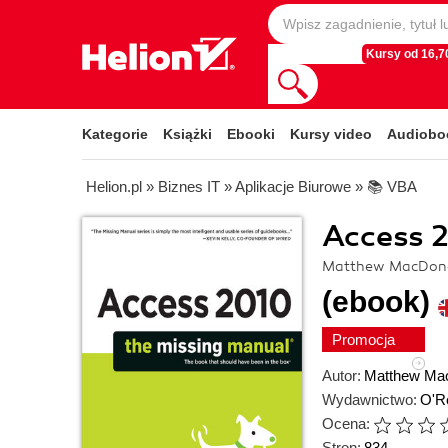
Kursy od 16,70
Kategorie
Książki
Ebooki
Kursy video
Audiobo
Helion.pl
»
Biznes IT
»
Aplikacje Biurowe
»
📚 VBA
Access 
Matthew MacDon
(ebook)
Promocja
Autor:
Matthew Ma
Wydawnictwo:
O'Re
Ocena:
Stron:
834