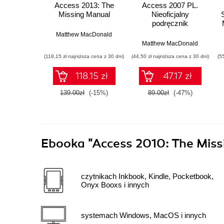
Access 2013: The
Access 2007 PL.
Missing Manual
Nieoficjalny
podręcznik
Matthew MacDonald
Matthew MacDonald
(118,15 zł najniższa cena z 30 dni)
(44,50 zł najniższa cena z 30 dni)
(5
118.15 zł
47.17 zł
139.00zł
(-15%)
89.00zł
(-47%)
Ebooka
"Access 2010: The Mis
czytnikach Inkbook, Kindle, Pocketbook,
Onyx Booxs i innych
systemach Windows, MacOS i innych