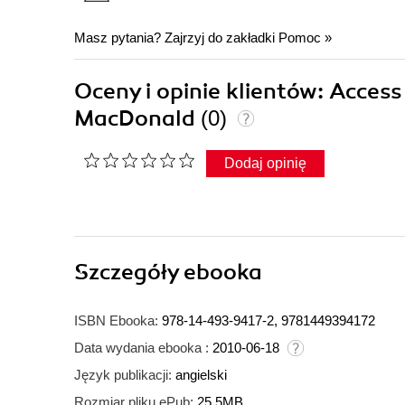
Masz pytania? Zajrzyj do zakładki
Pomoc
»
Oceny i opinie klientów: Acce
MacDonald
(0)
Dodaj opinię
Szczegóły
ebooka
ISBN Ebooka:
978-14-493-9417-2, 9781449394172
Data wydania ebooka :
2010-06-18
Język publikacji:
angielski
Rozmiar pliku ePub:
25.5MB