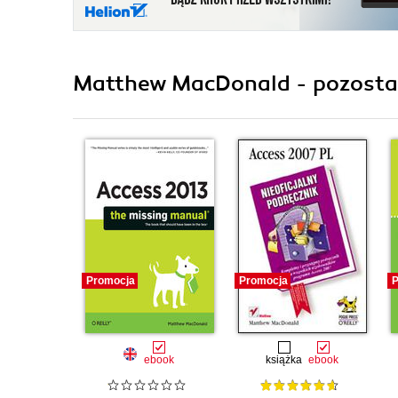
Matthew MacDonald - pozostał
Promocja
Promocja
P
ebook
książka
ebook