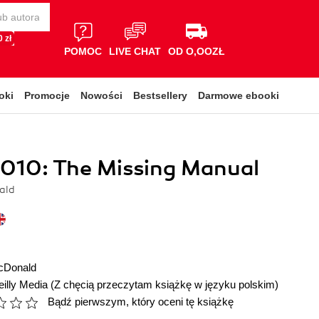
 zł
POMOC
LIVE CHAT
OD O,OOZŁ
oki
Promocje
Nowości
Bestsellery
Darmowe ebooki
2010: The Missing Manual
ald
cDonald
illy Media
(Z chęcią przeczytam książkę w języku polskim)
Bądź pierwszym, który oceni tę książkę