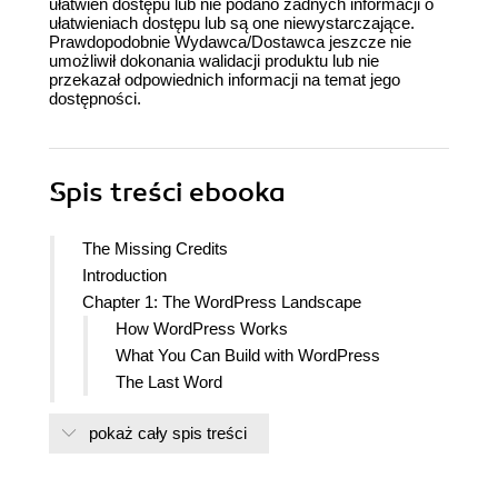
ułatwień dostępu lub nie podano żadnych informacji o
ułatwieniach dostępu lub są one niewystarczające.
Prawdopodobnie Wydawca/Dostawca jeszcze nie
umożliwił dokonania walidacji produktu lub nie
przekazał odpowiednich informacji na temat jego
dostępności.
Spis treści
ebooka
The Missing Credits
Introduction
Chapter 1: The WordPress Landscape
How WordPress Works
What You Can Build with WordPress
The Last Word
Chapter 2: Installing WordPress on Your Web Host
pokaż cały spis treści
Choosing a Web Host
Preparing for WordPress
Installing WordPress