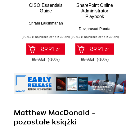
CISO Essentials
SharePoint Online
WordPr
Guide
Administrator
wit
Playbook
Pa
Temp
Sriram Lakshmanan
Theme
Deviprasad Panda
Tam
WordPr
(89,91 zł najniższa cena z 30 dni)
(89,91 zł najniższa cena z 30 dni)
(125,10 zł 
with s
guidanc
89.91 zł
89.91 zł
exampl
99.90zł
(-10%)
99.90zł
(-10%)
139.0
Matthew MacDonald -
pozostałe książki