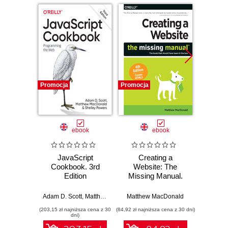
Promocja
Promocja
Promocj
ebook
ebook
ksią
JavaScript
Creating a
H
Cookbook. 3rd
Website: The
Nie
Edition
Missing Manual.
pod
4th Edition
Wy
Adam D. Scott
,
Matthew MacDonald
Matthew MacDonald
,
Shelley Powers
Matthe
(203,15 zł najniższa cena z 30
(84,92 zł najniższa cena z 30 dni)
(38,50 zł naj
dni)