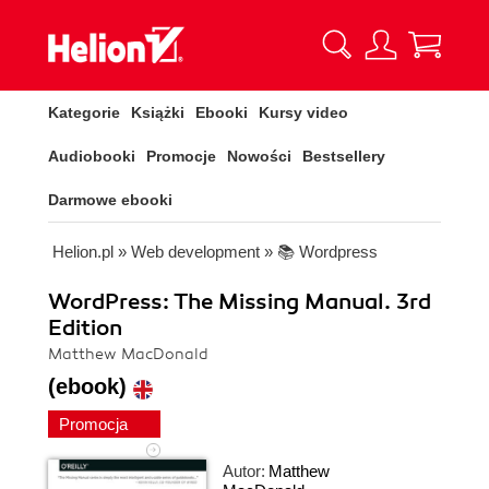
Kategorie
Książki
Ebooki
Kursy video
Audiobooki
Promocje
Nowości
Bestsellery
Darmowe ebooki
Helion.pl
»
Web development
»
📚 Wordpress
WordPress: The Missing Manual. 3rd
Edition
Matthew MacDonald
(ebook)
Promocja
Autor:
Matthew