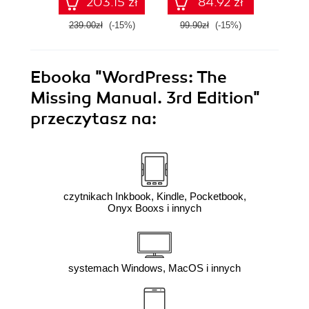
203.15 zł
84.92 zł
239.00zł
(-15%)
99.90zł
(-15%)
77.0
Ebooka
"WordPress: The
Missing Manual. 3rd Edition"
przeczytasz na:
czytnikach Inkbook, Kindle, Pocketbook,
Onyx Booxs i innych
systemach Windows, MacOS i innych