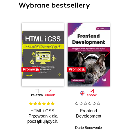
Wybrane bestsellery
Promocja
Promocja
Promocj
książka
ebook
ebook
HTML i CSS.
Frontend
Micro
Przewodnik dla
Development
P
początkujących.
Solidne podstawy
Dario Benevento
Golok