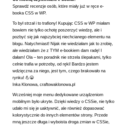
Sprawdź recenzje osób, które miały już w ręce e-
booka CSS w WP.
To był strzał i to trafiony! Kupując CSS w WP miałam
bowiem nie tylko ochotę poszerzyć wiedzę, ale i
pozbyć się jak najszybciej niechcianego elementu na
blogu. Natychmiast! Nijak nie wiedziałam jak to zrobię,
ale wiedziałam że z TYM e-bookiem dam radę! I
dałam! Ola – ten poradnik nie strzela ślepakami, tylko
celnie trafia w potrzeby, od ręki! Bardzo jestem
wdzięczna za niego, jest tym, czego brakowało na
rynku! 💪😁
Inka Klonowa, craftowaklonowa.pl
Wcześniej moje menu dedykowane urządzeniom
mobilnym było ukryte. Dzięki wiedzy o CSSie, nie tylko
udało mi się je uaktywnić, ale również dopasować
kolorystycznie do innych elementów strony. Przede
mną jeszcze długa i wyboista droga zmian w CSSie,