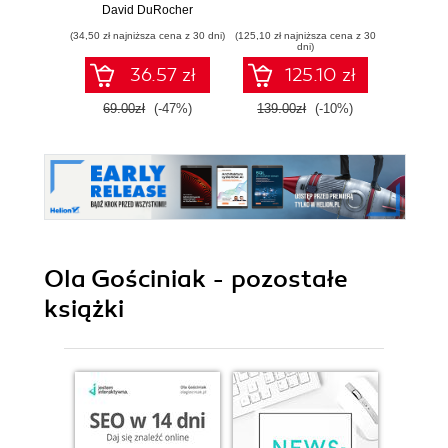
kodowania i
David DuRocher
projektowania
(34,50 zł najniższa cena z 30 dni)
(125,10 zł najniższa cena z 30
(125,10 zł 
responsywnych
dni)
stron
36.57 zł
125.10 zł
internetowych
69.00zł
(-47%)
139.00zł
(-10%)
139.0
Ola Gościniak - pozostałe
książki