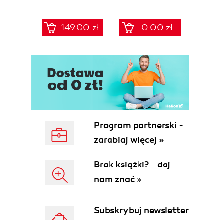
Krajowego
praktyce -
Problemy 61
Systemu
kompletny
Cyberbezpieczeństwa
przewodnik po 68
149.00 zł
0.00 zł
Frameworki,
szablonach
procedury, audyt
NIS2/UoKSC dla
dla zarządów, IT i
podmiotów
compliance
kluczowych i
ważnych
Program partnerski -
zarabiaj więcej »
Brak książki? - daj
nam znać »
Subskrybuj newsletter