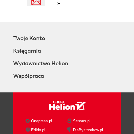
»
Twoje Konto
Księgarnia
Wydawnictwo Helion
Współpraca
Onepress.pl
Sensus.pl
Editio.pl
DlaBystrzakow.pl