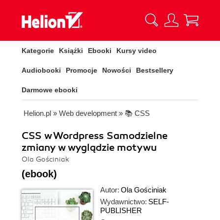
Kategorie
Książki
Ebooki
Kursy video
Audiobooki
Promocje
Nowości
Bestsellery
Darmowe ebooki
Helion.pl
»
Web development
»
📚 CSS
CSS w Wordpress Samodzielne
zmiany w wyglądzie motywu
Ola Gościniak
(ebook)
Autor:
Ola Gościniak
Wydawnictwo:
SELF-
PUBLISHER