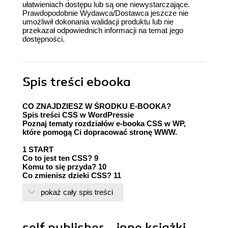
ułatwieniach dostępu lub są one niewystarczające.
Prawdopodobnie Wydawca/Dostawca jeszcze nie
umożliwił dokonania walidacji produktu lub nie
przekazał odpowiednich informacji na temat jego
dostępności.
Spis treści
ebooka
CO ZNAJDZIESZ W ŚRODKU E-BOOKA?
Spis treści CSS w WordPressie
Poznaj tematy rozdziałów e-booka CSS w WP,
które pomogą Ci dopracować stronę WWW.
1 START
Co to jest ten CSS? 9
Komu to się przyda? 10
Co zmienisz dzięki CSS? 11
pokaż cały spis treści
2 SKŁADNIA CSS
Użycie CSS-a 13
Jak wygląda HTML? 16
Selektory 21
self publisher - inne książki
!Important 24