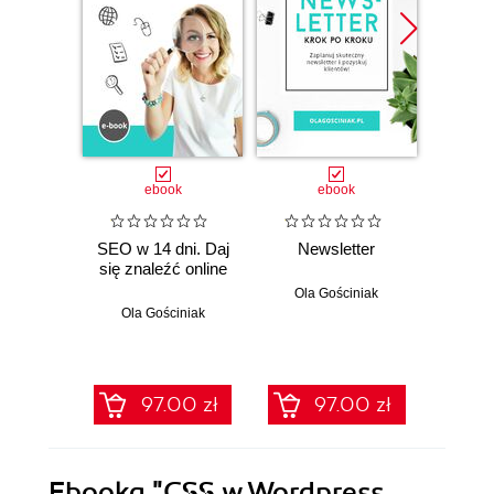
ebook
ebook
SEO w 14 dni. Daj
Newsletter
Vid
się znaleźć online
Ola Gościniak
Ola
Ola Gościniak
97.00 zł
97.00 zł
Ebooka
"CSS w Wordpress