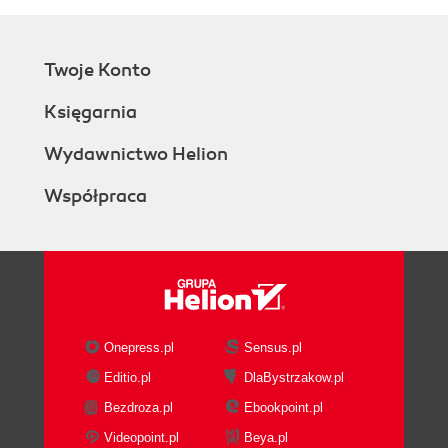
Twoje Konto
Księgarnia
Wydawnictwo Helion
Współpraca
Onepress.pl
Sensus.pl
Editio.pl
DlaBystrzakow.pl
Bezdroza.pl
Ebookpoint.pl
Videopoint.pl
Beya.pl