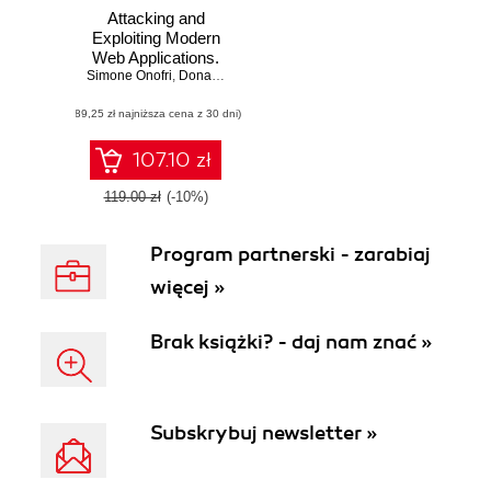
Attacking and
Exploiting Modern
Web Applications.
Simone Onofri
Discover the
,
Donato Onofri
,
Matteo Meucci
mindset,
(89,25 zł najniższa cena z 30 dni)
techniques, and
tools to perform
modern web
107.10 zł
attacks and
exploitation
119.00 zł
(-10%)
Program partnerski - zarabiaj
więcej »
Brak książki? - daj nam znać »
Subskrybuj newsletter »