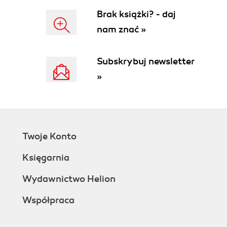
Creating a New Document
Brak książki? - daj
Creating a New Blank Document
nam znać »
Creating a New Document from a
Template
Creating a New Document from an
Subskrybuj newsletter
Existing Document
»
Typing Some Text
Saving a Document
Saving a Document Using Your
Mouse
Saving a Document Using Keyboard
Twoje Konto
Shortcuts
Using the Save As Page
Księgarnia
Closing a Document
Opening an Existing Document
Wydawnictwo Helion
Different Ways to View Your Work
Współpraca
Viewing a Document in the
Navigation Pane
Zooming In and Out