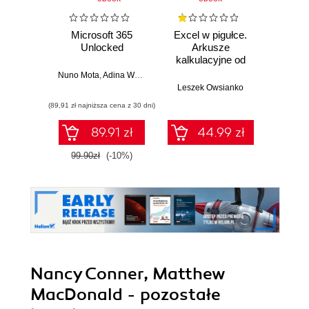
Microsoft 365
Excel w pigułce.
Using
Unlocked
Arkusze
365 
kalkulacyjne od
podstaw po
Nuno Mota
,
Adina Waffenschmidt
Keit
zaawansowane
Leszek Owsianko
rozwiązania
(89,91 zł najniższa cena z 30 dni)
(89,91 zł naj
89.91 zł
44.99 zł
99.90zł
(-10%)
99.9
Nancy Conner, Matthew
MacDonald - pozostałe