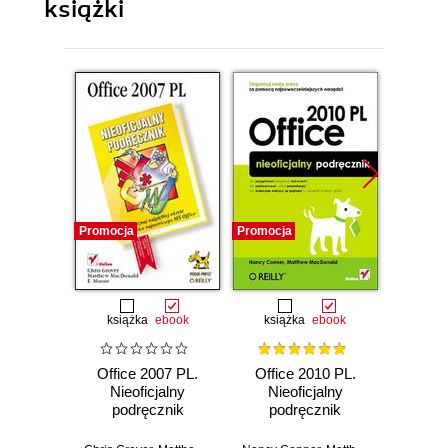
książki
Promocja
Promocja
Promocj
książka
ebook
książka
ebook
Office 2007 PL.
Office 2010 PL.
Offic
Nieoficjalny
Nieoficjalny
Miss
podręcznik
podręcznik
Nancy C