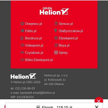
The Zoom Slider
The Zoom Dialog Box
Working with Multiple Windows
3. Editing and Formatting
Onepress.pl
Sensus.pl
Selecting and Moving Text
Editio.pl
DlaBystrzakow.pl
Four Ways to Move Text
Bezdroza.pl
Ebookpoint.pl
Option 1: The Ctrl Key
Option 2: Right-Click
Videopoint.pl
Beya.pl
Option 3: Use the Home Tab
Czytalisek.pl
Sploty
Option 4: Use the Clipboard
Biblio.Ebookpoint.pl
Pane
Finding and Replacing Text
Searching with the Navigation Pane
Helion.pl sp. z o.o.
Setting Search Options
ul. Kościuszki 1c
© Helion.pl 1991-2026
44-100 Gliwice
Searching with the Find and Replace
tel. (32) 230-98-63
Dialog Box
e-mail:
[wyświetl email]@helion.pl
Replacing Text
NIP: 6312636254
Regon: 241989027
Text Formatting: Font, Size, and Style
Ebook
118,15 zł