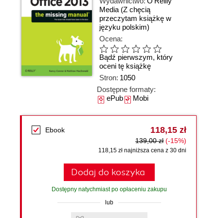
Wydawnictwo:
O'Reilly
Media
(Z chęcią
przeczytam książkę w
języku polskim)
Ocena:
Bądź pierwszym, który
oceni tę książkę
Stron:
1050
Dostępne formaty:
ePub
Mobi
118,15 zł
Ebook
139,00 zł
(-15%)
118,15 zł najniższa cena z 30 dni
Dodaj do koszyka
Dostępny natychmiast po opłaceniu zakupu
lub