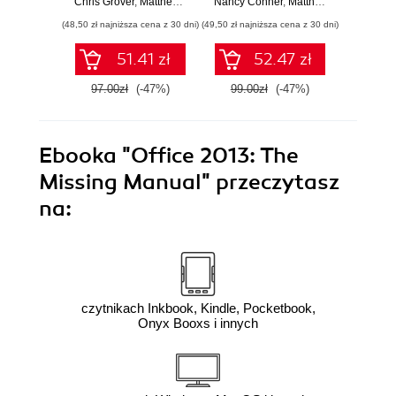
Chris Grover
,
Matthew MacDonald
Nancy Conner
,
E. Moore
,
Matthew MacDonald
(48,50 zł najniższa cena z 30 dni)
(49,50 zł najniższa cena z 30 dni)
(109,65 zł 
51.41 zł
52.47 zł
97.00zł
(-47%)
99.00zł
(-47%)
129.0
Ebooka
"Office 2013: The
Missing Manual"
przeczytasz
na:
czytnikach Inkbook, Kindle, Pocketbook,
Onyx Booxs i innych