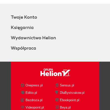
Twoje Konto
Księgarnia
Wydawnictwo Helion
Współpraca
Onepress.pl
Sensus.pl
Editio.pl
DlaBystrzakow.pl
Bezdroza.pl
Ebookpoint.pl
Videopoint.pl
Beya.pl