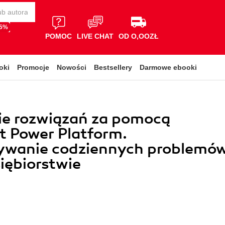
65%
POMOC
LIVE CHAT
OD O,OOZŁ
oki
Promocje
Nowości
Bestsellery
Darmowe ebooki
ie rozwiązań za pomocą
t Power Platform.
ywanie codziennych problemó
iębiorstwie