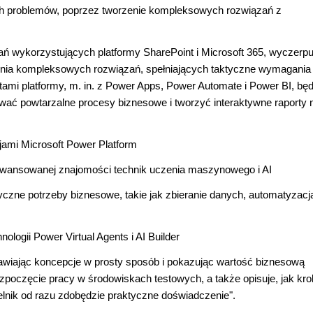
ch problemów, poprzez tworzenie kompleksowych rozwiązań z
ązań wykorzystujących platformy SharePoint i Microsoft 365, wyczerp
zenia kompleksowych rozwiązań, spełniających taktyczne wymagania
mi platformy, m. in. z Power Apps, Power Automate i Power BI, bę
ować powtarzalne procesy biznesowe i tworzyć interaktywne raporty 
jami Microsoft Power Platform
aawansowanej znajomości technik uczenia maszynowego i AI
czne potrzeby biznesowe, takie jak zbieranie danych, automatyzacj
nologii Power Virtual Agents i AI Builder
awiając koncepcje w prosty sposób i pokazując wartość biznesową
ozpoczęcie pracy w środowiskach testowych, a także opisuje, jak kro
elnik od razu zdobędzie praktyczne doświadczenie".