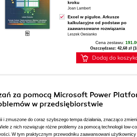
kroku
Joan Lambert
Excel w pigułce. Arkusze
kalkulacyjne od podstaw po
zaawansowane rozwiązania
Leszek Owsianko
Cena zestawu:
191.0
Oszczędzasz: 42,68 zł (
Dodaj do koszyk
ązań za pomocą Microsoft Power Platfo
oblemów w przedsiębiorstwie
gii i zmuszone do coraz szybszego tempa działania, znacząco zmieni
ele z nich rozwiązuje różne problemy za pomocą technologii low-co
liwości. W tym praktycznym przewodniku zaawansowani użytkownicy 