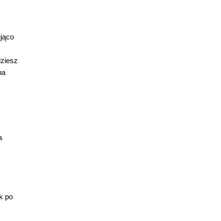
ująco
dziesz
na
a
k po