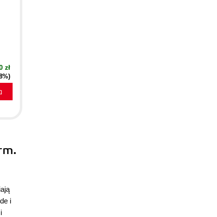
0 zł
18%)
a
rm.
ają
de i
i