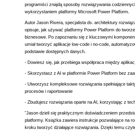
programiści znajdą sposoby rozwiązywania codzienny
wykorzystaniem platformy Microsoft Power Platform.
Autor Jason Rivera, specjalista ds. architektury rozwi
opisuje, jak używać platformy Power Platform do twor
biznesowe. Po zapoznaniu się z kluczowymi komponenta
umiał tworzyć aplikacje low-code i no-code, automatyz
podstawie dostępnych danych.
- Dowiesz się, jak przebiega współpraca między aplikac
- Skorzystasz z AI w platformie Power Platform bez z
- Utworzysz kompleksowe rozwiązania spełniające takty
procesów i raportowanie
- Zbudujesz rozwiązania oparte na AI, korzystając z tech
"Jason dzieli się praktycznym doświadczeniem przedst
platformy. Książka zawiera instrukcje pozwalające na r
kroku tworzyć działające rozwiązania. Dzięki temu czyt