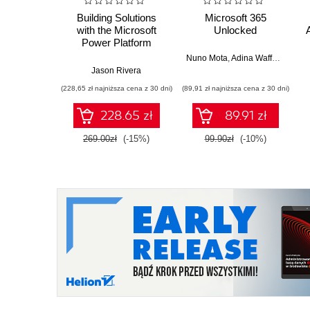
Building Solutions
Microsoft 365
with the Microsoft
Unlocked
Power Platform
Nuno Mota
,
Adina Waffenschmidt
Jason Rivera
(228,65 zł najniższa cena z 30 dni)
(89,91 zł najniższa cena z 30 dni)
228.65 zł
89.91 zł
269.00zł
(-15%)
99.90zł
(-10%)