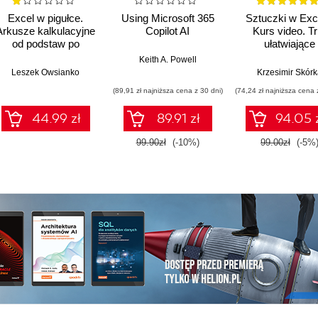
Excel w pigułce.
Using Microsoft 365
Sztuczki w Exc
Arkusze kalkulacyjne
Copilot AI
Kurs video. Tr
od podstaw po
ułatwiające
zaawansowane
codzienną pra
Keith A. Powell
rozwiązania
Leszek Owsianko
Krzesimir Skór
(89,91 zł najniższa cena z 30 dni)
(74,24 zł najniższa cena 
44.99 zł
89.91 zł
94.05 
99.90zł
(-10%)
99.00zł
(-5%