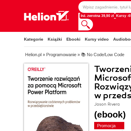
Inż. zwrotna 39,90 zł
Kursy -
Kategorie
Książki
Ebooki
Kursy video
Audiobo
Helion.pl
»
Programowanie
»
📚 No Code/Low Code
Tworzen
Microsof
Rozwiąz
w przeds
Jason Rivera
(ebook)
Promocja