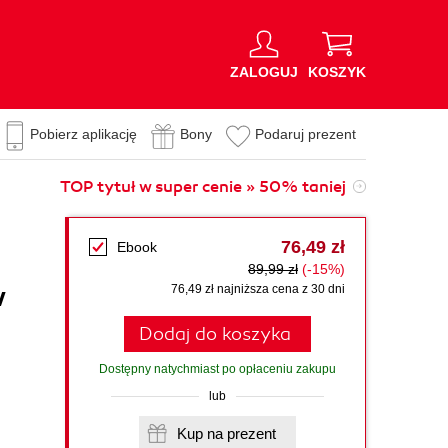
ZALOGUJ
KOSZYK
Pobierz aplikację
Bony
Podaruj prezent
TOP tytuł w super cenie » 50% taniej
76,49 zł
Ebook
89,99 zł
(-15%)
w
76,49 zł najniższa cena z 30 dni
Dodaj do koszyka
Dostępny natychmiast po opłaceniu zakupu
lub
Kup na prezent