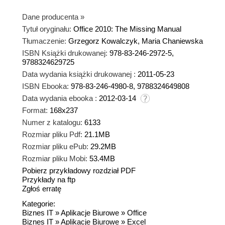
Dane producenta
»
Tytuł oryginału:
Office 2010: The Missing Manual
Tłumaczenie:
Grzegorz Kowalczyk, Maria Chaniewska
ISBN Książki drukowanej:
978-83-246-2972-5,
9788324629725
Data wydania książki drukowanej :
2011-05-23
ISBN Ebooka:
978-83-246-4980-8, 9788324649808
Data wydania ebooka :
2012-03-14
Format:
168x237
Numer z katalogu:
6133
Rozmiar pliku Pdf:
21.1MB
Rozmiar pliku ePub:
29.2MB
Rozmiar pliku Mobi:
53.4MB
Pobierz przykładowy rozdział PDF
Przykłady na ftp
Zgłoś erratę
Kategorie:
Biznes IT
»
Aplikacje Biurowe
»
Office
Biznes IT
»
Aplikacje Biurowe
»
Excel