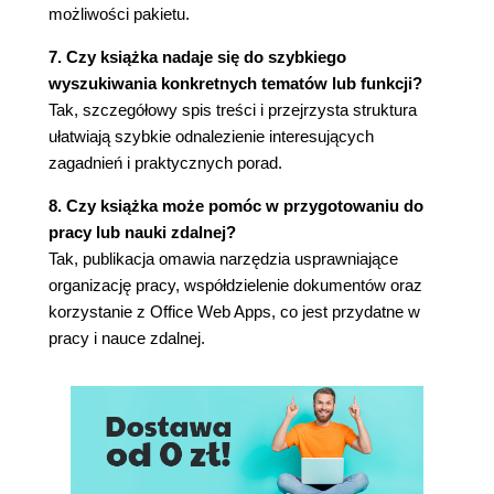
możliwości pakietu.
Zastosowanie wbudowanych stylów
formatowania tabel (122)
7. Czy książka nadaje się do szybkiego
Tworzenie cieniowania i obramowań (124)
wyszukiwania konkretnych tematów lub funkcji?
Cieniowanie tabeli (124)
Tak, szczegółowy spis treści i przejrzysta struktura
Tworzenie obramowań (125)
ułatwiają szybkie odnalezienie interesujących
Wstawianie elementów graficznych (127)
zagadnień i praktycznych porad.
Wstawianie obrazów (127)
8. Czy książka może pomóc w przygotowaniu do
Wstawianie obiektu clipart (128)
pracy lub nauki zdalnej?
Wstawianie zrzutów ekranu (129)
Tak, publikacja omawia narzędzia usprawniające
Edytowanie obrazów (131)
organizację pracy, współdzielenie dokumentów oraz
Zmiana rozmiaru obrazu (131)
korzystanie z Office Web Apps, co jest przydatne w
Kadrowanie obrazu (132)
pracy i nauce zdalnej.
Usuwanie tła obrazu (133)
Przenoszenie i obracanie obrazów (135)
Zmiana wyglądu obrazu (135)
Zastosowanie stylów obrazu (137)
Zawijanie tekstu dookoła obrazu (138)
Wyszukiwanie obrazów (140)