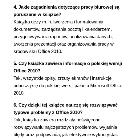
4. Jakie zagadnienia dotyczące pracy biurowej są
Formatowanie dokumentu (94)
poruszane w książce?
Zastosowanie poleceń grupy Ustawienia
Książka uczy m.in. tworzenia i formatowania
strony (95)
dokumentów, zarządzania pocztą i kalendarzem,
Zastosowanie poleceń grupy Tło strony (97)
przygotowywania raportów, analizowania danych,
Wstawianie nagłówków, stopek i numeracji
tworzenia prezentacji oraz organizowania pracy w
stron (103)
środowisku Office 2010.
Rozdział 3. Tabele, grafika i wykresy (111)
Tworzenie tabel (111)
5. Czy książka zawiera informacje o polskiej wersji
Tworzenie tabeli od podstaw (112)
Office 2010?
Tworzenie tabeli na podstawie tekstu (115)
Tak, wszystkie opisy, zrzuty ekranów i instrukcje
Wpisywanie danych do tabeli (116)
odnoszą się do polskiej wersji pakietu Microsoft Office
Edytowanie tabeli (117)
2010.
Zaznaczanie fragmentu lub całej tabeli (117)
6. Czy dzięki tej książce nauczę się rozwiązywać
Wstawianie wierszy i kolumn (119)
typowe problemy z Office 2010?
Przenoszenie kolumn i wierszy (120)
Tak, książka zawiera rozdziały poświęcone
Scalanie i podział komórek (120)
rozwiązywaniu najczęstszych problemów, wyjaśnia
Usuwanie całej tabeli lub jej części (121)
błędy oraz podpowiada, jak efektywnie wykorzystać
Formatowanie tabeli (122)