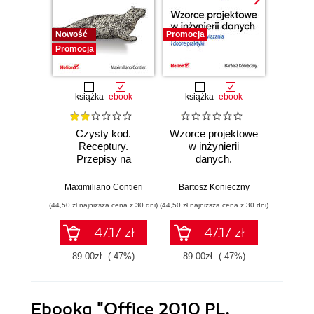
Nowość
Promocja
Bestselle
Promocja
Promocj
książka
ebook
książka
ebook
ksią
Czysty kod.
Wzorce projektowe
Lan
Receptury.
w inżynierii
Lan
Przepisy na
danych.
Proj
poprawienie
Sprawdzone
aplika
struktury i jakości
rozwiązania i dobre
na
Maximiliano Contieri
Bartosz Konieczny
Mayo Os
Twojego kodu
praktyki
mo
(44,50 zł najniższa cena z 30 dni)
(44,50 zł najniższa cena z 30 dni)
(39,50 zł naj
języ
p
47.17 zł
47.17 zł
89.00zł
(-47%)
89.00zł
(-47%)
79.0
Ebooka
"Office 2010 PL.