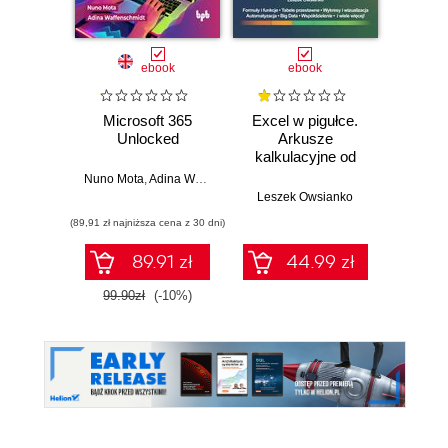
ebook
ebook
Microsoft 365
Excel w pigułce.
Using
Unlocked
Arkusze
365 
kalkulacyjne od
podstaw po
Nuno Mota
,
Adina Waffenschmidt
Keit
zaawansowane
Leszek Owsianko
rozwiązania
(89,91 zł najniższa cena z 30 dni)
(89,91 zł naj
89.91 zł
44.99 zł
99.90zł
(-10%)
99.9