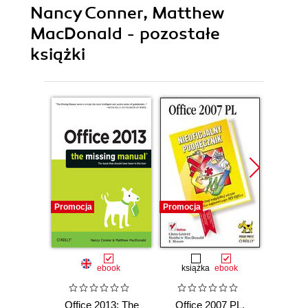
Nancy Conner, Matthew
MacDonald - pozostałe
książki
Promocja
Promocja
Promocj
ebook
książka
ebook
Office 2013: The
Office 2007 PL.
Offic