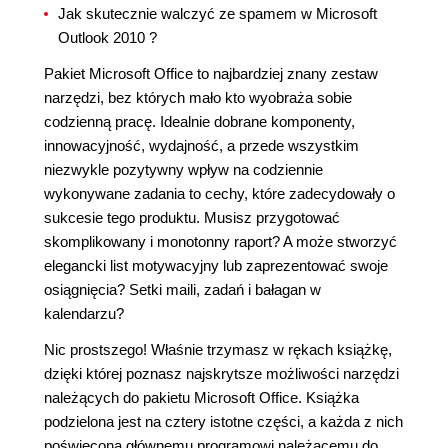
Jak skutecznie walczyć ze spamem w Microsoft
Outlook 2010 ?
Pakiet Microsoft Office to najbardziej znany zestaw
narzędzi, bez których mało kto wyobraża sobie
codzienną pracę. Idealnie dobrane komponenty,
innowacyjność, wydajność, a przede wszystkim
niezwykle pozytywny wpływ na codziennie
wykonywane zadania to cechy, które zadecydowały o
sukcesie tego produktu. Musisz przygotować
skomplikowany i monotonny raport? A może stworzyć
elegancki list motywacyjny lub zaprezentować swoje
osiągnięcia? Setki maili, zadań i bałagan w
kalendarzu?
Nic prostszego! Właśnie trzymasz w rękach książkę,
dzięki której poznasz najskrytsze możliwości narzędzi
należących do pakietu Microsoft Office. Książka
podzielona jest na cztery istotne części, a każda z nich
poświęcona głównemu programowi należącemu do