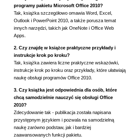
Znajdowanie i zamienianie (71)
programy pakietu Microsoft Office 2010?
Zamiana tekstu (73)
Tak, książka szczegółowo omawia Word, Excel,
Formatowanie tekstu: czcionka, rozmiar i styl (75)
Outlook i PowerPoint 2010, a także porusza temat
Centrum sterowania: karta Narzędzia główne
innych narzędzi, takich jak OneNote i Office Web
(75)
Apps.
Kopiowanie formatowania przy użyciu
2. Czy znajdę w książce praktyczne przykłady i
Malarza formatów (77)
instrukcje krok po kroku?
Szybkie formatowanie przy użyciu minipaska
Tak, książka zawiera liczne praktyczne wskazówki,
narzędzi (78)
instrukcje krok po kroku oraz przykłady, które ułatwiają
Formatowanie przy użyciu stylów (79)
naukę obsługi programów Office 2010.
Formatowanie akapitów: wyrównywanie, wcięcia i
odstępy (83)
3. Czy książka jest odpowiednia dla osób, które
Wyrównywanie tekstu (83)
chcą samodzielnie nauczyć się obsługi Office
Wcięcia akapitów (84)
2010?
Ustawianie odstępów między wierszami (87)
Zdecydowanie tak - publikacja została napisana
Ustawianie odstępów między akapitami (88)
przystępnym językiem i pozwala na samodzielną
Praca z listami (88)
naukę zarówno podstaw, jak i bardziej
Tworzenie listy (89)
zaawansowanych funkcji pakietu.
Formatowanie listy (91)