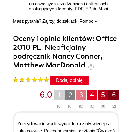
na dowolnych urządzeniach i aplikacjach
obsługujących formaty: PDF, EPub, Mobi
Masz pytania? Zajrzyj do zakładki
Pomoc
»
Oceny i opinie klientów: Office
2010 PL. Nieoficjalny
podręcznik Nancy Conner,
Matthew MacDonald
Dodaj opinię
6.0
1
2
3
4
5
6
(0)
(0)
(0)
(0)
(0)
(2)
Zdecydowanie warto wydać kilka złoty więcej na
taką pozycję. Polecam zamiast czytania "Ćwiczeń