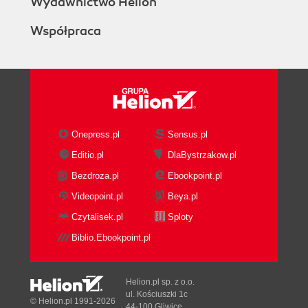
Wydawnictwo Helion
Wyszukiwanie wyrazów w słowniku (161)
Używanie tezaurusa (162)
Współpraca
Wyszukiwanie informacji w sieci (162)
Tłumaczenie tekstu (163)
Rozdział 5. Drukowanie dokumentów (167)
Pierwsze kroki z drukowaniem (167)
Przeglądanie dokumentów przed
drukowaniem (168)
Onepress.pl
Sensus.pl
Drukowanie dokumentu (169)
Editio.pl
DlaBystrzakow.pl
Zmiana opcji i ustawień drukowania (169)
Bezdroza.pl
Ebookpoint.pl
Wybieranie drukarki (170)
Videopoint.pl
Beya.pl
Konfiguracja ustawień (170)
Wysyłanie faksów (172)
Czytalisek.pl
Sploty
Tworzenie strony tytułowej (172)
Biblio.Ebookpoint.pl
Wysyłanie faksu (173)
Drukowanie kopert (175)
Formatowanie adresów na kopercie (177)
Helion.pl sp. z o.o.
ul. Kościuszki 1c
Wybieranie metody podawania kopert (178)
© Helion.pl 1991-2026
44-100 Gliwice