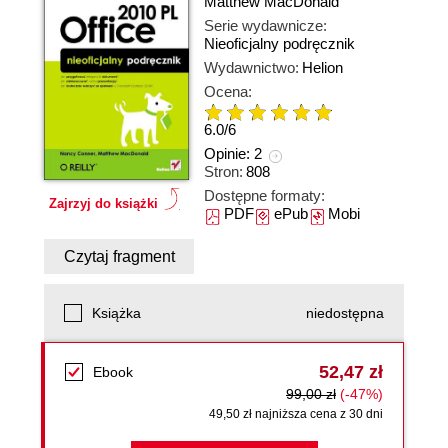
Matthew MacDonald
Serie wydawnicze:
Nieoficjalny podręcznik
Wydawnictwo:
Helion
Ocena:
6.0
/
6
Opinie:
2
Stron:
808
Dostępne formaty:
Zajrzyj do książki
PDF
ePub
Mobi
Czytaj fragment
Książka
niedostępna
52,47 zł
Ebook
99,00 zł
(-47%)
49,50 zł najniższa cena z 30 dni