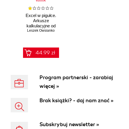
ebook
Excel w pigułce.
Arkusze
kalkulacyjne od
Leszek Owsianko
podstaw po
zaawansowane
rozwiązania
44.99 zł
Program partnerski - zarabiaj
więcej »
Brak książki? - daj nam znać »
Subskrybuj newsletter »