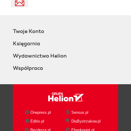
Twoje Konto
Księgarnia
Wydawnictwo Helion
Współpraca
Onepress.pl
Sensus.pl
Editio.pl
DlaBystrzakow.pl
Bezdroza.pl
Ebookpoint.pl