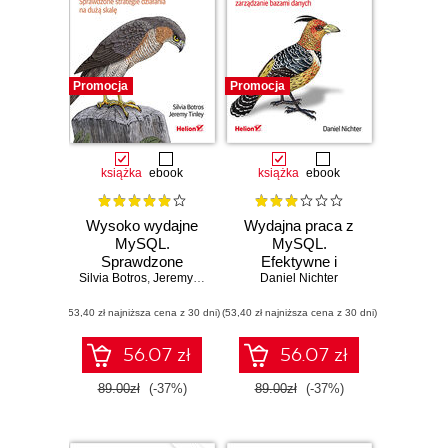
Promocja
Promocja
książka
ebook
książka
ebook
Wysoko wydajne
Wydajna praca z
MySQL.
MySQL.
Sprawdzone
Efektywne i
Silvia Botros
strategie działania
,
Jeremy Tinley
Daniel Nichter
bezpieczne
na dużą skalę.
zarządzanie
(53,40 zł najniższa cena z 30 dni)
Wydanie IV
(53,40 zł najniższa cena z 30 dni)
bazami danych
56.07 zł
56.07 zł
89.00zł
(-37%)
89.00zł
(-37%)