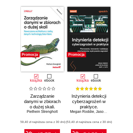
Promocja
Promocja
książka
ebook
książka
ebook
Zarządzanie
Inżynieria detekcji
danymi w zbiorach
cyberzagrożeń w
o dużej skali.
praktyce.
Piethein Strengholt
Nowoczesna
Megan Roddie
Planowanie,
,
Jason Deyalsingh
,
Gar
architektura z
tworzenie i
(59,40 zł najniższa cena z 30 dni)
siatką danych i
(53,40 zł najniższa cena z 30 dni)
walidacja
technologią Data
mechanizmów