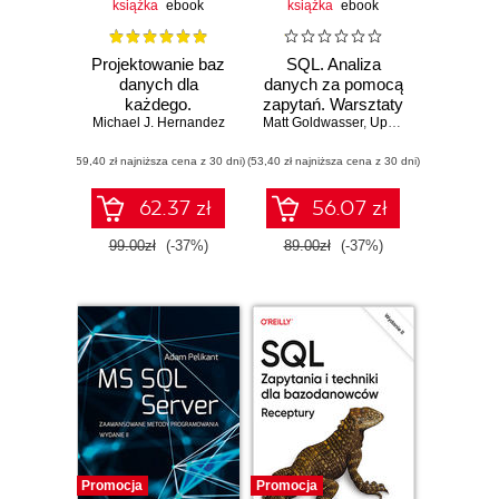
książka
ebook
książka
ebook
Projektowanie baz
SQL. Analiza
danych dla
danych za pomocą
każdego.
zapytań. Warsztaty
Michael J. Hernandez
Przewodnik krok
Matt Goldwasser
praktyczne.
,
Upom Malik
,
Benjami
po kroku. Wydanie
Wydanie II
(59,40 zł najniższa cena z 30 dni)
IV
(53,40 zł najniższa cena z 30 dni)
62.37 zł
56.07 zł
99.00zł
(-37%)
89.00zł
(-37%)
Promocja
Promocja