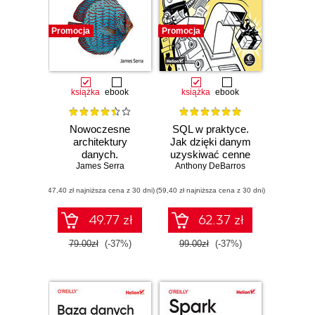
Promocja
Promocja
książka
ebook
książka
ebook
Nowoczesne
SQL w praktyce.
architektury
Jak dzięki danym
danych.
uzyskiwać cenne
Przewodnik po
James Serra
Anthony DeBarros
informacje.
hurtowni danych,
Wydanie II
(47,40 zł najniższa cena z 30 dni)
siatce danych oraz
(59,40 zł najniższa cena z 30 dni)
Data Fabric i Data
Lakehouse
49.77 zł
62.37 zł
79.00zł
(-37%)
99.00zł
(-37%)