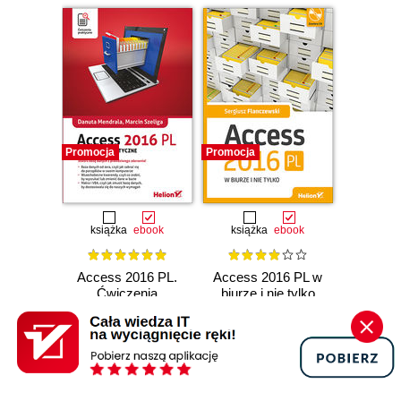
Promocja
Promocja
książka
ebook
książka
ebook
Access 2016 PL.
Access 2016 PL w
Ćwiczenia
biurze i nie tylko
praktyczne
Sergiusz Flanczewski
Danuta Mendrala
,
Marcin Szeliga
(14,95 zł najniższa cena z 30 dni)
(38,50 zł najniższa cena z 30 dni)
15.84 zł
40.81 zł