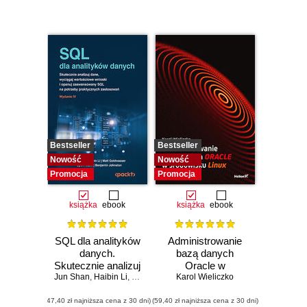
Bestseller
Bestseller
Nowość
Nowość
Promocja
Promocja
książka
ebook
książka
ebook
SQL dla analityków
Administrowanie
danych.
bazą danych
Skutecznie analizuj
Oracle w
Jun Shan
dane, wyciągaj
,
Haibin Li
,
Matt Goldwasser
środowisku Linux
Karol Wieliczko
,
Upom Malik
,
Benjamin Johns
wartościowe
(47,40 zł najniższa cena z 30 dni)
wnioski i opanuj
(59,40 zł najniższa cena z 30 dni)