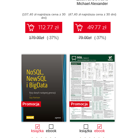
Michael Alexander
wykorzystanie
Excela
(107,40 zł najniższa cena z 30
(47,40 zł najniższa cena z 30 dni)
dni)
112.77 zł
49.77 zł
179.00zł
(-37%)
79.00zł
(-37%)
Promocja
Promocja
książka
ebook
książka
ebook