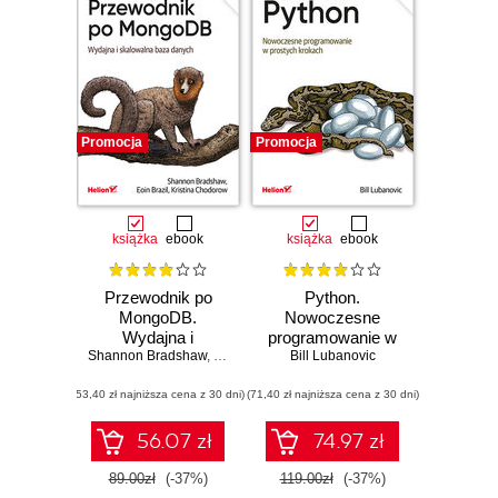
Promocja
Promocja
książka
ebook
książka
ebook
Przewodnik po
Python.
MongoDB.
Nowoczesne
Wydajna i
programowanie w
Shannon Bradshaw
skalowalna baza
,
Eoin Brazil
prostych krokach.
,
Kristina Chodorow
Bill Lubanovic
danych. Wydanie
Wydanie II
(53,40 zł najniższa cena z 30 dni)
III
(71,40 zł najniższa cena z 30 dni)
56.07 zł
74.97 zł
89.00zł
(-37%)
119.00zł
(-37%)