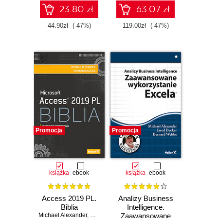
najnowszych
23.80 zł
63.07 zł
technologii
44.90zł
(-47%)
119.00zł
(-47%)
Promocja
Promocja
książka
ebook
książka
ebook
Access 2019 PL.
Analizy Business
Biblia
Intelligence.
Michael Alexander
,
Richard Kusleika
Zaawansowane