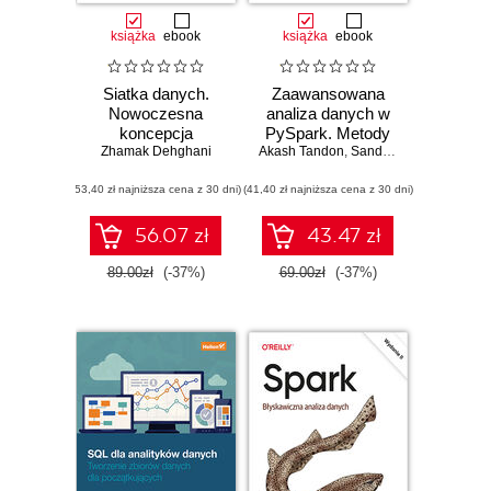
książka
ebook
książka
ebook
Siatka danych.
Zaawansowana
Nowoczesna
analiza danych w
koncepcja
PySpark. Metody
samoobsługowej
Zhamak Dehghani
Akash Tandon
przetwarzania
,
Sandy Ryza
,
Uri Laser
infrastruktury
informacji na
(53,40 zł najniższa cena z 30 dni)
danych
(41,40 zł najniższa cena z 30 dni)
szeroką skalę z
wykorzystaniem
Pythona i systemu
56.07 zł
43.47 zł
Spark
89.00zł
(-37%)
69.00zł
(-37%)