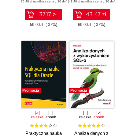
(35,40 zł najniższa cena z 30 dni)
(41,40 zł najniższa cena z 30 dni)
37.17 zł
43.47 zł
59.00zł
(-37%)
69.00zł
(-37%)
Promocja
Promocja
książka
ebook
książka
ebook
Praktyczna nauka
Analiza danych z