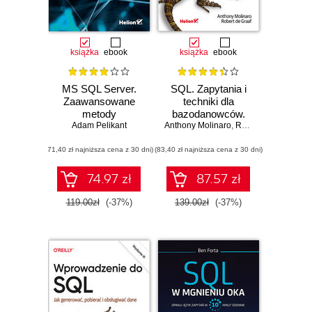
książka
ebook
książka
ebook
MS SQL Server.
SQL. Zapytania i
Zaawansowane
techniki dla
metody
bazodanowców.
programowania.
Adam Pelikant
Anthony Molinaro
Receptury.
,
Robert de Graaf
Wydanie II
Wydanie II
(71,40 zł najniższa cena z 30 dni)
(83,40 zł najniższa cena z 30 dni)
74.97 zł
87.57 zł
119.00zł
(-37%)
139.00zł
(-37%)