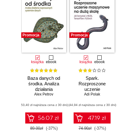
Promocja
Promocja
książka
ebook
książka
ebook
Baza danych od
Spark.
środka. Analiza
Rozproszone
działania
uczenie
rozproszonych
Alex Petrov
maszynowe na
Adi Polak
systemów danych
dużą skalę. Jak
(53,40 zł najniższa cena z 30 dni)
(44,94 zł najniższa cena z 30 dni)
korzystać z MLlib,
TensorFlow i
PyTorch
56.07 zł
47.19 zł
89.00zł
(-37%)
74.90zł
(-37%)