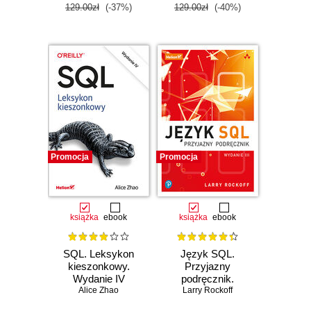
129.00zł
(-37%)
129.00zł
(-40%)
Promocja
Promocja
książka
ebook
książka
ebook
SQL. Leksykon
Język SQL.
kieszonkowy.
Przyjazny
Wydanie IV
podręcznik.
Alice Zhao
Wydanie III
Larry Rockoff