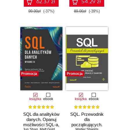
Fabric. Wydanie II
wykrywania
62.37 zł
54.29 zł
zagrożeń
99.00zł
(-37%)
89.00zł
(-39%)
Promocja
Promocja
książka
ebook
książka
ebook
SQL dla analityków
SQL. Przewodnik
danych. Opanuj
dla
możliwości SQL-a,
początkujących.
Jun Shan
aby wydobywać
,
Matt Goldwasser
,
Upom Malik
Walter Shields
Jak zacząć
,
Benjamin Johnston