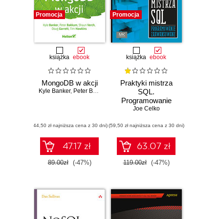
Promocja
Promocja
książka
ebook
książka
ebook
MongoDB w akcji
Praktyki mistrza
Kyle Banker
,
Peter Bakkum
,
Shaun Verch
SQL.
,
Doug Garrett
,
Tim Hawkin
Programowanie
zaawansowane
Joe Celko
(44,50 zł najniższa cena z 30 dni)
(59,50 zł najniższa cena z 30 dni)
47.17 zł
63.07 zł
89.00zł
(-47%)
119.00zł
(-47%)