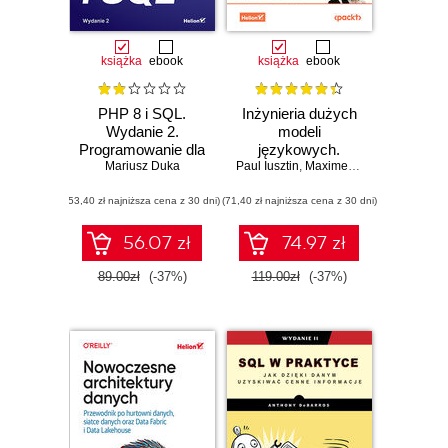
książka
ebook
książka
ebook
PHP 8 i SQL.
Inżynieria dużych
Wydanie 2.
modeli
Programowanie dla
językowych.
początkujących w
Mariusz Duka
Paul Iusztin
Podręcznik
,
Maxime Labonne
,
Julien
50 lekcjach
projektowania,
(53,40 zł najniższa cena z 30 dni)
(71,40 zł najniższa cena z 30 dni)
trenowania i
wdrażania LLM
56.07 zł
74.97 zł
89.00zł
(-37%)
119.00zł
(-37%)