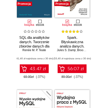
Promocja
Promocja
książka
ebook
książka
ebook
SQL dla analityków
Spark.
danych. Tworzenie
Błyskawiczna
zbiorów danych dla
analiza danych.
początkujących
Renée M. P. Teate
Jules S. Damji
Wydanie II
,
Brooke Wenig
,
Tathaga
(41,40 zł najniższa cena z 30 dni)
(53,40 zł najniższa cena z 30 dni)
43.47 zł
56.07 zł
69.00zł
(-37%)
89.00zł
(-37%)