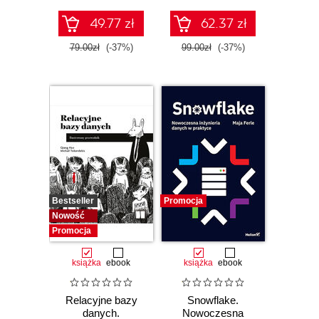
zaawansowany
SQL na potrzeby
49.77 zł
62.37 zł
praktycznych
zastosowań.
79.00zł
(-37%)
99.00zł
(-37%)
Wydanie IV
Bestseller
Promocja
Nowość
Promocja
książka
ebook
książka
ebook
Relacyjne bazy
Snowflake.
danych.
Nowoczesna