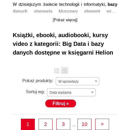
W dzisiejszym świecie technologii i informatyki,
bazy
danych stanowią kluczowy element wielu
systemów i aplikacji.
W Helion rozumiemy potrzebę
[Pokaż więcej]
ich zrozumienia i oferujemy szeroki zakres literatury
poświęconej tematyce baz danych.
Książki, ebooki, audiobooki, kursy
video z kategorii: Big Data i bazy
danych dostępne w księgarni Helion
Pokaż produkty:
W sprzedaży
Sortuj wg:
Data wydania
Filtruj »
1
2
3
10
>
...