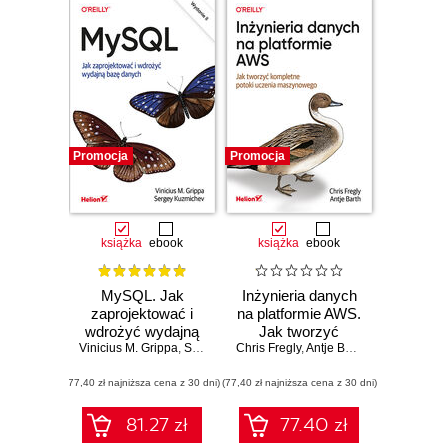
Promocja
Promocja
książka
ebook
książka
ebook
MySQL. Jak
Inżynieria danych
zaprojektować i
na platformie AWS.
wdrożyć wydajną
Jak tworzyć
Vinicius M. Grippa
bazę danych.
,
Sergey Kuzmichev
Chris Fregly
kompletne potoki
,
Antje Barth
Wydanie II
uczenia
(77,40 zł najniższa cena z 30 dni)
(77,40 zł najniższa cena z 30 dni)
maszynowego
81.27 zł
77.40 zł