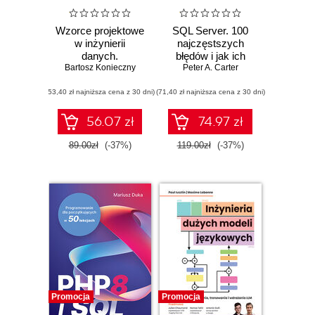
Wzorce projektowe
SQL Server. 100
w inżynierii
najczęstszych
danych.
błędów i jak ich
Bartosz Konieczny
Sprawdzone
skutecznie unikać
Peter A. Carter
rozwiązania i dobre
(53,40 zł najniższa cena z 30 dni)
praktyki
(71,40 zł najniższa cena z 30 dni)
56.07 zł
74.97 zł
89.00zł
(-37%)
119.00zł
(-37%)
Promocja
Promocja