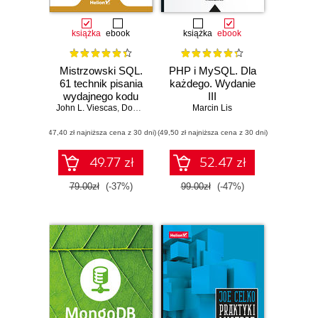
książka
ebook
książka
ebook
Mistrzowski SQL.
PHP i MySQL. Dla
61 technik pisania
każdego. Wydanie
wydajnego kodu
III
John L. Viescas
SQL
,
Douglas J. Steele
,
Marcin Lis
Ben G. Clothier
(47,40 zł najniższa cena z 30 dni)
(49,50 zł najniższa cena z 30 dni)
49.77 zł
52.47 zł
79.00zł
(-37%)
99.00zł
(-47%)