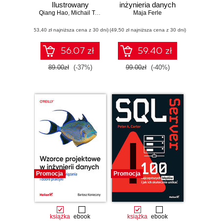
Ilustrowany
inżynieria danych
Qiang Hao
przewodnik
,
Michail Tsikerdekis
w praktyce
Maja Ferle
(53,40 zł najniższa cena z 30 dni)
(49,50 zł najniższa cena z 30 dni)
56.07 zł
59.40 zł
89.00zł
(-37%)
99.00zł
(-40%)
Promocja
Promocja
książka
ebook
książka
ebook