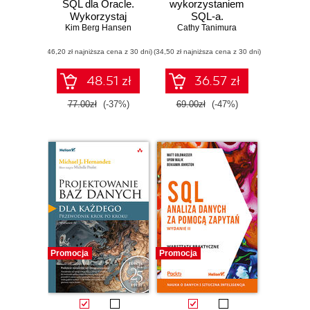
SQL dla Oracle.
wykorzystaniem
Wykorzystaj
SQL-a.
Kim Berg Hansen
ogromne
Zaawansowane
Cathy Tanimura
możliwości bazy
techniki
(46,20 zł najniższa cena z 30 dni)
danych Oracle
(34,50 zł najniższa cena z 30 dni)
przekształcania
danych we wnioski
48.51 zł
36.57 zł
77.00zł
(-37%)
69.00zł
(-47%)
Promocja
Promocja