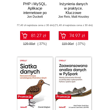
PHP i MySQL.
Inżynieria danych
Aplikacje
w praktyce.
internetowe po
Kluczowe
stronie serwera
Jon Duckett
Joe Reis
koncepcje i
,
Matt Housley
najlepsze
(77,40 zł najniższa cena z 30 dni)
(71,40 zł najniższa cena z 30 dni)
technologie
81.27 zł
74.97 zł
129.00zł
(-37%)
119.00zł
(-37%)
Promocja
Promocja