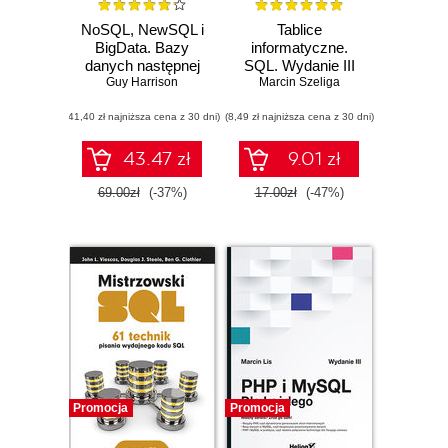
NoSQL, NewSQL i
Tablice
BigData. Bazy
informatyczne.
danych następnej
SQL. Wydanie III
Guy Harrison
generacji
Marcin Szeliga
(41,40 zł najniższa cena z 30 dni)
(8,49 zł najniższa cena z 30 dni)
43.47 zł
9.01 zł
69.00zł
(-37%)
17.00zł
(-47%)
Promocja
Promocja