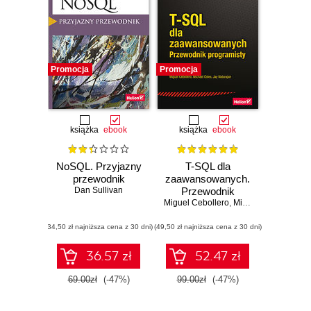
Promocja
Promocja
książka
ebook
książka
ebook
NoSQL. Przyjazny
T-SQL dla
przewodnik
zaawansowanych.
Dan Sullivan
Przewodnik
Miguel Cebollero
programisty.
,
Michael Coles
,
Jay 
Wydanie IV
(34,50 zł najniższa cena z 30 dni)
(49,50 zł najniższa cena z 30 dni)
36.57 zł
52.47 zł
69.00zł
(-47%)
99.00zł
(-47%)