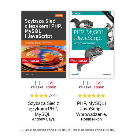
Promocja
Promocja
książka
ebook
książka
ebook
Szybsza Sieć z
PHP, MySQL i
językami PHP,
JavaScript.
MySQL i
Wprowadzenie.
JavaScript.
Andrew Caya
Wydanie V
Robin Nixon
Zaawansowane
(22,45 zł najniższa cena z 30 dni)
aplikacje z
(59,50 zł najniższa cena z 30 dni)
wykorzystaniem