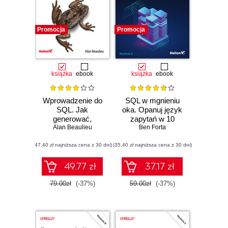
Promocja
Promocja
książka
ebook
książka
ebook
Wprowadzenie do
SQL w mgnieniu
SQL. Jak
oka. Opanuj język
generować,
zapytań w 10
Alan Beaulieu
pobierać i
minut dziennie.
Ben Forta
obsługiwać dane.
Wydanie V
(47,40 zł najniższa cena z 30 dni)
Wydanie III
(35,40 zł najniższa cena z 30 dni)
49.77 zł
37.17 zł
79.00zł
(-37%)
59.00zł
(-37%)