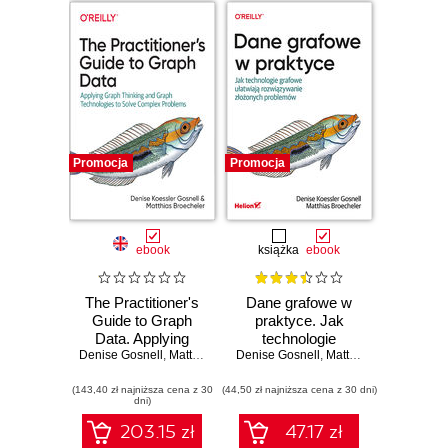
Promocja
Promocja
ebook
książka
ebook
The Practitioner's
Dane grafowe w
Guide to Graph
praktyce. Jak
Data. Applying
technologie
Denise Gosnell
Graph Thinking
,
Matthias Broecheler
Denise Gosnell
grafowe ułatwiają
,
Matthias Broecheler
and Graph
rozwiązywanie
(143,40 zł najniższa cena z 30
Technologies to
(44,50 zł najniższa cena z 30 dni)
złożonych
dni)
Solve Complex
problemów
Problems
203.15 zł
47.17 zł