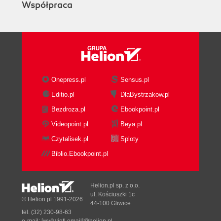
Współpraca
Onepress.pl
Sensus.pl
Editio.pl
DlaBystrzakow.pl
Bezdroza.pl
Ebookpoint.pl
Videopoint.pl
Beya.pl
Czytalisek.pl
Sploty
Biblio.Ebookpoint.pl
Helion.pl sp. z o.o.
ul. Kościuszki 1c
© Helion.pl 1991-2026
44-100 Gliwice
tel. (32) 230-98-63
e-mail:
[wyświetl email]@helion.pl