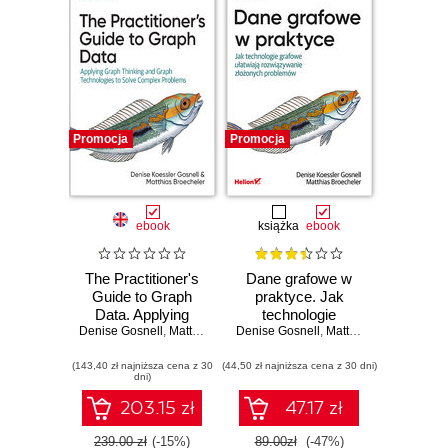
Promocja
Promocja
ebook
książka
ebook
The Practitioner's
Dane grafowe w
Guide to Graph
praktyce. Jak
Data. Applying
technologie
Denise Gosnell
Graph Thinking
,
Matthias Broecheler
Denise Gosnell
grafowe ułatwiają
,
Matthias Broecheler
and Graph
rozwiązywanie
(143,40 zł najniższa cena z 30
Technologies to
(44,50 zł najniższa cena z 30 dni)
złożonych
dni)
Solve Complex
problemów
Problems
203.15 zł
47.17 zł
239.00 zł
(-15%)
89.00zł
(-47%)