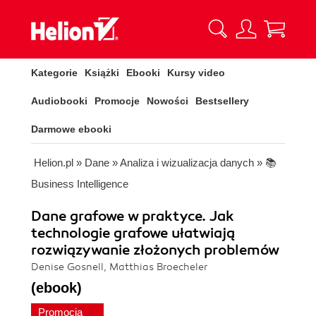
Kategorie
Książki
Ebooki
Kursy video
Audiobooki
Promocje
Nowości
Bestsellery
Darmowe ebooki
Helion.pl
»
Dane
»
Analiza i wizualizacja danych
»
📚
Business Intelligence
Dane grafowe w praktyce. Jak
technologie grafowe ułatwiają
rozwiązywanie złożonych problemów
Denise Gosnell, Matthias Broecheler
(ebook)
Promocja