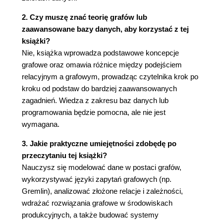
Mieszanie projektu bazy danych z celem
2. Czy muszę znać teorię grafów lub
aplikacji 52
zaawansowane bazy danych, aby korzystać z tej
Podsumowanie 53
książki?
3. Zaczynamy. Prosta aplikacja Customer 360 55
Nie, książka wprowadza podstawowe koncepcje
Przegląd rozdziału: relacyjne kontra grafowe 56
grafowe oraz omawia różnice między podejściem
Podstawowy przypadek użycia dla danych
relacyjnym a grafowym, prowadząc czytelnika krok po
grafowych - C360 56
kroku od podstaw do bardziej zaawansowanych
Dlaczego firmy przejmują się projektem
zagadnień. Wiedza z zakresu baz danych lub
C360? 57
programowania będzie pomocna, ale nie jest
Implementowanie aplikacji C360 w systemie
wymagana.
relacyjnym 58
3. Jakie praktyczne umiejętności zdobędę po
Modele danych 59
przeczytaniu tej książki?
Implementacja relacyjna 61
Nauczysz się modelować dane w postaci grafów,
Przykładowe zapytania dla aplikacji C360 65
wykorzystywać języki zapytań grafowych (np.
Implementacja aplikacji C360 w systemie
Gremlin), analizować złożone relacje i zależności,
grafowym 68
wdrażać rozwiązania grafowe w środowiskach
Modele danych 68
produkcyjnych, a także budować systemy
Implementacja grafowa 69