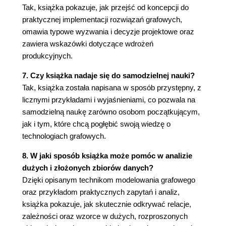
Zgubiłeś się? Wskażemy Ci właściwy
Tak, książka pokazuje, jak przejść od koncepcji do
kierunek 89
praktycznej implementacji rozwiązań grafowych,
Graf nie ma nazwy - typowe błędy w
omawia typowe wyzwania i decyzje projektowe oraz
nazewnictwie 92
zawiera wskazówki dotyczące wdrożeń
Gotowy model grafu w środowisku roboczym
produkcyjnych.
94
7. Czy książka nadaje się do samodzielnej nauki?
Zanim zaczniemy budować 96
Tak, książka została napisana w sposób przystępny, z
Nasze przemyślenia o znaczeniu danych,
licznymi przykładami i wyjaśnieniami, co pozwala na
zapytań i użytkownika końcowego 96
samodzielną naukę zarówno osobom początkującym,
Szczegóły implementacji eksploracji sąsiedztw w
jak i tym, które chcą pogłębić swoją wiedzę o
środowisku roboczym 97
technologiach grafowych.
Generowanie większej ilości danych dla
rozszerzonego przykładu 98
8. W jaki sposób książka może pomóc w analizie
Podstawowa nawigacja w języku Gremlin 99
dużych i złożonych zbiorów danych?
Zaawansowane aspekty Gremlina - formatowanie
Dzięki opisanym technikom modelowania grafowego
wyników zapytania 106
oraz przykładom praktycznych zapytań i analiz,
Formatowanie wyników zapytania za pomocą
książka pokazuje, jak skutecznie odkrywać relacje,
kroków project(), fold() i unfold() 107
zależności oraz wzorce w dużych, rozproszonych
Usuwanie danych z wyników za pomocą