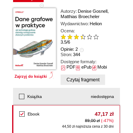
Autorzy:
Denise Gosnell
,
Matthias Broecheler
Wydawnictwo:
Helion
Ocena:
3.5
/
6
Opinie:
2
Stron:
344
Dostępne formaty:
PDF
ePub
Mobi
Zajrzyj do książki
Czytaj fragment
Książka
niedostępna
47,17 zł
Ebook
89,00 zł
(-47%)
44,50 zł najniższa cena z 30 dni