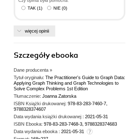
Czy opinia była pomocna:
TAK
(
1
)
NIE
(
0
)
więcej opinii
Szczegóły
ebooka
Dane producenta
»
Tytuł oryginału:
The Practitioner's Guide to Graph Data:
Applying Graph Thinking and Graph Technologies to
Solve Complex Problems 1st Edition
Tłumaczenie:
Joanna Zatorska
ISBN Książki drukowanej:
978-83-283-7460-7,
9788328374607
Data wydania książki drukowanej :
2021-05-31
ISBN Ebooka:
978-83-283-7468-3, 9788328374683
Data wydania ebooka :
2021-05-31
Format:
168x237