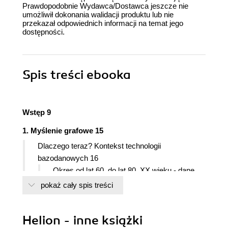
Prawdopodobnie Wydawca/Dostawca jeszcze nie
umożliwił dokonania walidacji produktu lub nie
przekazał odpowiednich informacji na temat jego
dostępności.
Spis treści
ebooka
Wstęp 9
1. Myślenie grafowe 15
Dlaczego teraz? Kontekst technologii
bazodanowych 16
Okres od lat 60. do lat 80. XX wieku - dane
hierarchiczne 17
pokaż cały spis treści
Okres od lat 80. XX wieku do pierwszej
dekady XXI wieku - encja-relacja 18
Helion - inne książki
Od początku XXI wieku do lat 20. XXI wieku -