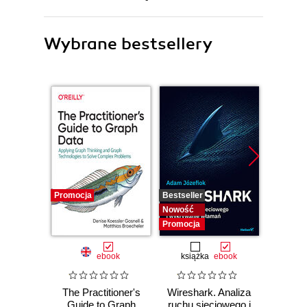
Wybrane bestsellery
Promocja
Bestseller
Bestselle
Nowość
Nowość
Promocja
Promocj
ebook
książka
ebook
ksią
The Practitioner's
Wireshark. Analiza
SQL dl
Guide to Graph
ruchu sieciowego i
d