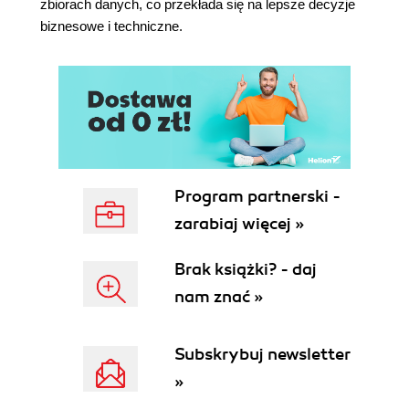
zbiorach danych, co przekłada się na lepsze decyzje
wzorca where(neq()) 110
biznesowe i techniczne.
Planowanie złożonych wyników za pomocą
kroku coalesce() 111
Przejście ze środowiska roboczego do
produkcyjnego 114
5. Eksploracja sąsiedztw w środowisku
produkcyjnym 115
Program partnerski -
Przegląd rozdziału - rozproszone dane grafowe w
środowisku Apache Cassandra 116
zarabiaj więcej »
Praca z danymi grafowymi w środowisku Apache
Cassandra 117
Brak książki? - daj
Najważniejsze zagadnienie dotyczące
nam znać »
modelowania danych - klucze główne 117
Klucze partycji i lokalizacja danych w
środowisku rozproszonym 119
Subskrybuj newsletter
Opis krawędzi, część 1. Krawędzie na liście
»
sąsiedztwa 123