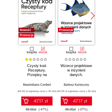
Nowość
Promocja
Bestselle
Promocja
Promocj
książka
ebook
książka
ebook
ksią
Czysty kod.
Wzorce projektowe
Lan
Receptury.
w inżynierii
Lan
Przepisy na
danych.
Proj
poprawienie
Sprawdzone
aplika
struktury i jakości
rozwiązania i dobre
na
Maximiliano Contieri
Bartosz Konieczny
Mayo Os
Twojego kodu
praktyki
mo
(44,50 zł najniższa cena z 30 dni)
(44,50 zł najniższa cena z 30 dni)
(39,50 zł naj
języ
p
47.17 zł
47.17 zł
89.00zł
(-47%)
89.00zł
(-47%)
79.0