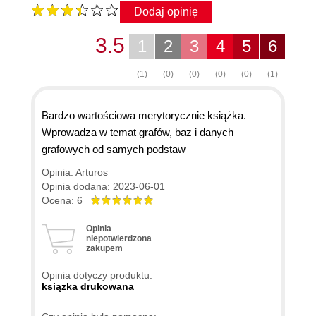
Dodaj opinię
3.5
1
2
3
4
5
6
(1)
(0)
(0)
(0)
(0)
(1)
Bardzo wartościowa merytorycznie książka.
Wprowadza w temat grafów, baz i danych
grafowych od samych podstaw
Opinia: Arturos
Opinia dodana: 2023-06-01
Ocena: 6
Opinia
niepotwierdzona
zakupem
Opinia dotyczy produktu:
ksiązka drukowana