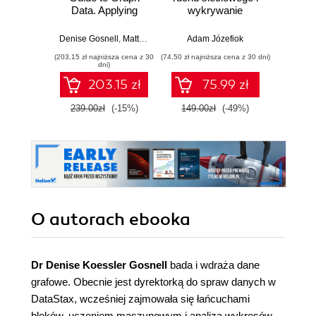
Data. Applying
wykrywanie
Skutecz
Graph Thinking
włamań
dane
and Graph
war
Denise Gosnell
,
Matthias Broecheler
Adam Józefiok
Jun Sha
Technologies to
wnios
(203,15 zł najniższa cena z 30
(74,50 zł najniższa cena z 30 dni)
(39,50 zł naj
Solve Complex
zaaw
dni)
Problems
SQL n
203.15 zł
75.99 zł
prak
zas
239.00zł
(-15%)
149.00zł
(-49%)
79.0
Wyd
O autorach
ebooka
Dr Denise Koessler Gosnell
bada i wdraża dane
grafowe. Obecnie jest dyrektorką do spraw danych w
DataStax, wcześniej zajmowała się łańcuchami
bloków, uczeniem maszynowym i analizą wykresów.