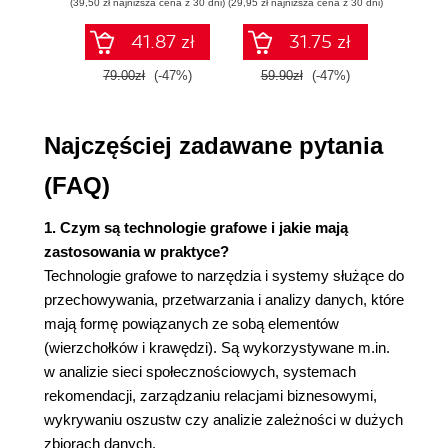
(39,50 zł najniższa cena z 30 dni)
(29,95 zł najniższa cena z 30 dni)
(34,50 zł naj
Encje i atrybuty 37
Tworzenie diagramu ERD 37
41.87 zł
31.75 zł
Koncepcje związane z danymi grafowymi 38
79.00zł
(-47%)
59.90zł
(-47%)
69.0
Podstawowe elementy grafu 39
Przyleganie 40
Sąsiedztwa 40
Najczęściej zadawane pytania
Odległość 40
(FAQ)
Stopień 41
Język Graph Schema Language 43
1. Czym są technologie grafowe i jakie mają
Etykiety wierzchołków i krawędzi 43
zastosowania w praktyce?
Właściwości 44
Technologie grafowe to narzędzia i systemy służące do
Kierunek krawędzi 45
przechowywania, przetwarzania i analizy danych, które
Odwołujące się do siebie etykiety krawędzi 47
mają formę powiązanych ze sobą elementów
Mnogość grafu 48
(wierzchołków i krawędzi). Są wykorzystywane m.in.
Pełny przykładowy model grafu 50
w analizie sieci społecznościowych, systemach
Relacyjne kontra grafowe: decyzje do rozważenia
rekomendacji, zarządzaniu relacjami biznesowymi,
51
wykrywaniu oszustw czy analizie zależności w dużych
Modelowanie danych 51
zbiorach danych.
Zrozumienie danych grafowych 52