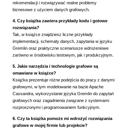
rekomendacji i rozwiązywać realne problemy
Przykładowe zapytania C360 76
biznesowe z użyciem danych grafowych.
Relacyjne kontra grafowe - jak wybrać? 80
Relacyjne kontra grafowe - modelowanie
4. Czy książka zawiera przykłady kodu i gotowe
danych 80
rozwiązania?
Relacyjne kontra grafowe - reprezentowanie
Tak, w książce znajdziesz liczne przykłady
relacji 80
implementacji, schematy danych, zapytania w języku
Relacyjne kontra grafowe - języki zapytań 81
Gremlin oraz praktyczne scenariusze wdrożeniowe
Relacyjne kontra grafowe - najważniejsze
zarówno w środowisku testowym, jak i produkcyjnym.
aspekty 82
5. Jakie narzędzia i technologie grafowe są
Podsumowanie 82
omawiane w książce?
Dlaczego nie relacyjne? 83
Książka prezentuje różne podejścia do pracy z danymi
Wybór technologii dla aplikacji C360 83
grafowymi, w tym modelowanie na bazie Apache
4. Badanie sąsiedztwa w środowisku roboczym 85
Cassandra, wykorzystanie języka Gremlin do zapytań
Przegląd rozdziału - tworzenie bardziej
grafowych oraz zagadnienia związane z systemami
realistycznej aplikacji Customer 360 85
rozproszonymi i programowaniem funkcyjnym.
Zasady modelowania danych grafowych 86
Czy to powinien być wierzchołek, czy
6. Czy ta książka pomoże mi wdrożyć rozwiązania
krawędź? 87
grafowe w mojej firmie lub projekcie?