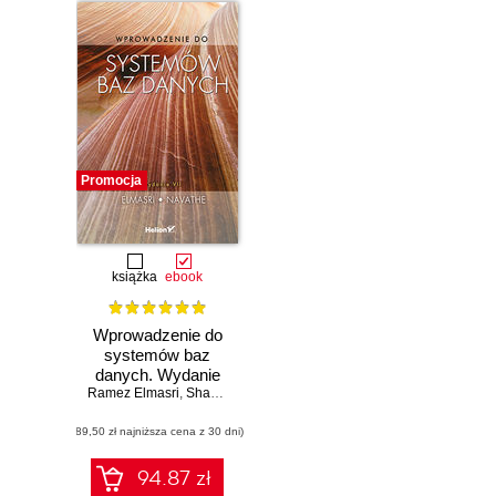
Promocja
książka
ebook
Wprowadzenie do
systemów baz
danych. Wydanie
Ramez Elmasri
VII
,
Shamkant B. Navathe
(89,50 zł najniższa cena z 30 dni)
94.87 zł