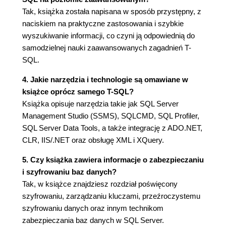
Rozdział 2. Narzędzia
Tak, książka została napisana w sposób przystępny, z
SQL Server Management Studio
naciskiem na praktyczne zastosowania i szybkie
IntelliSense
wyszukiwanie informacji, co czyni ją odpowiednią do
Fragmenty kodu
samodzielnej nauki zaawansowanych zagadnień T-
Schematy skrótów klawiszowych
SQL.
Debugowanie T-SQL
Opcje edycji w SSMS
4. Jakie narzędzia i technologie są omawiane w
Pomoc kontekstowa
książce oprócz samego T-SQL?
Graficzna reprezentacja planów
Książka opisuje narzędzia takie jak SQL Server
wykonania zapytań
Management Studio (SSMS), SQLCMD, SQL Profiler,
Opcje do zarządzania projektami
SQL Server Data Tools, a także integrację z ADO.NET,
Eksplorator obiektów
CLR, IIS/.NET oraz obsługę XML i XQuery.
Narzędzie SQLCMD
SQL Server Data Tools
5. Czy książka zawiera informacje o zabezpieczaniu
SQL Profiler
i szyfrowaniu baz danych?
Extended Events
Tak, w książce znajdziesz rozdział poświęcony
SQL Server Integration Services
szyfrowaniu, zarządzaniu kluczami, przeźroczystemu
BCP
szyfrowaniu danych oraz innym technikom
SQL Server 2014 Books Online
zabezpieczania baz danych w SQL Server.