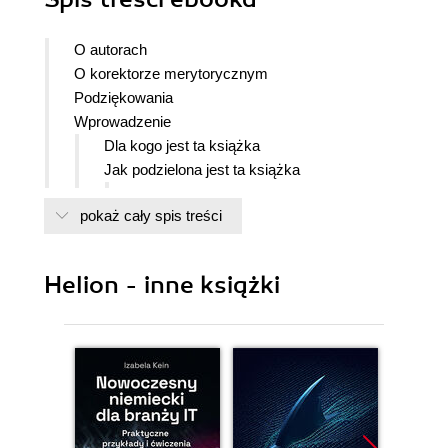
O autorach
O korektorze merytorycznym
Podziękowania
Wprowadzenie
Dla kogo jest ta książka
Jak podzielona jest ta książka
Rozdział 1.
pokaż cały spis treści
Rozdział 2.
Rozdział 3.
Rozdział 4.
Helion - inne książki
Rozdział 5.
Rozdział 6.
Rozdział 7.
Rozdział 8.
Rozdział 9.
Rozdział 10.
Rozdział 11.