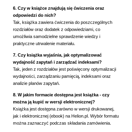
Przykładowa baza danych AdventureWorks
6. Czy w książce znajdują się ćwiczenia oraz
Podsumowanie
odpowiedzi do nich?
Rozdział 3. Kod proceduralny
Tak, książka zawiera ćwiczenia do poszczególnych
Logika trójwartościowa
rozdziałów oraz dodatek z odpowiedziami, co
Przepływ sterowania
umożliwia samodzielne sprawdzenie wiedzy i
Słowa kluczowe BEGIN i END
praktyczne utrwalenie materiału.
Wyrażenie IF ... ELSE
Wyrażenia WHILE, BREAK i CONTINUE
7. Czy książka wyjaśnia, jak optymalizować
Wyrażenie GOTO
wydajność zapytań i zarządzać indeksami?
Wyrażenie WAITFOR
Tak, jeden z rozdziałów jest poświęcony optymalizacji
Wyrażenie RETURN
wydajności, zarządzaniu pamięcią, indeksami oraz
Wyrażenie CASE
analizie planów zapytań.
Proste wyrażenie CASE
8. W jakim formacie dostępna jest książka - czy
Przeszukiwane wyrażenie CASE
można ją kupić w wersji elektronicznej?
CASE i tabele przestawne
Książka jest dostępna zarówno w wersji drukowanej,
Wyrażenie IIF
jak i elektronicznej (ebook) na Helion.pl. Wybór formatu
CHOOSE
można zaznaczyć podczas składania zamówienia.
COALESCE i NULLIF
Kursory