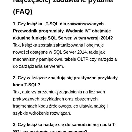
Wyrażenia
(FAQ)
Bazy danych
Logi transakcyjne
1. Czy książka ,,T-SQL dla zaawansowanych.
Schematy
Przewodnik programisty. Wydanie IV" obejmuje
Tabele
aktualne funkcje SQL Server, w tym wersji 2014?
Widoki
Tak, książka została zaktualizowana i obejmuje
Indeksy
nowości dostępne w SQL Server 2014, takie jak
Procedury składowane
mechanizmy pamięciowe, tabele OLTP czy narzędzia
Funkcje użytkownika
do zarządzania serwerem.
Moduły SQL CLR
Podstawy stylu
2. Czy w książce znajdują się praktyczne przykłady
Białe znaki
kodu T-SQL?
Konwencje nazewnictwa
Tak, autorzy prezentują zagadnienia na licznych
Jedno wejście, jedno wyjście
praktycznych przykładach oraz obszernych
Programowanie defensywne
fragmentach kodu źródłowego, co ułatwia naukę i
Wyrażenie SELECT *
szybkie wdrożenie rozwiązań.
Inicjalizacja zmiennych
3. Czy książka nadaje się do samodzielnej nauki T-
Podsumowanie
SQL na poziomie zaawansowanym?