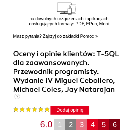
na dowolnych urządzeniach i aplikacjach
obsługujących formaty: PDF, EPub, Mobi
Masz pytania? Zajrzyj do zakładki
Pomoc
»
Oceny i opinie klientów: T-SQL
dla zaawansowanych.
Przewodnik programisty.
Wydanie IV Miguel Cebollero,
Michael Coles, Jay Natarajan
Dodaj opinię
6.0
1
2
3
4
5
6