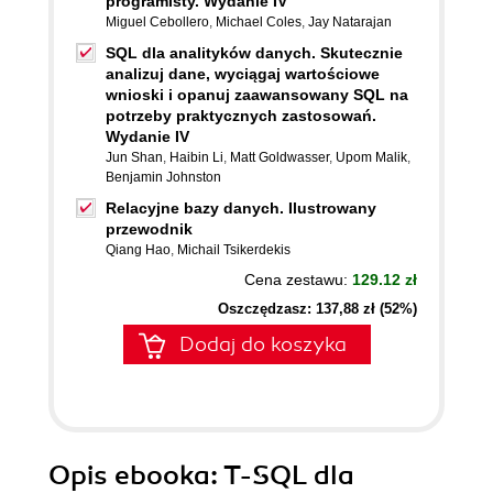
programisty. Wydanie IV
Miguel Cebollero
,
Michael Coles
,
Jay Natarajan
SQL dla analityków danych. Skutecznie
analizuj dane, wyciągaj wartościowe
wnioski i opanuj zaawansowany SQL na
potrzeby praktycznych zastosowań.
Wydanie IV
Jun Shan
,
Haibin Li
,
Matt Goldwasser
,
Upom Malik
,
Benjamin Johnston
Relacyjne bazy danych. Ilustrowany
przewodnik
Qiang Hao
,
Michail Tsikerdekis
Cena zestawu:
129.12 zł
Oszczędzasz: 137,88 zł (52%)
Dodaj do koszyka
Opis
ebooka
: T-SQL dla