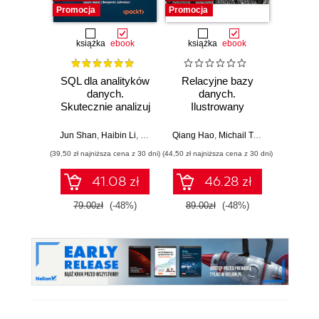
Promocja
Promocja
książka
ebook
książka
ebook
ksią
SQL dla analityków
Relacyjne bazy
Microso
danych.
danych.
p
Skutecznie analizuj
Ilustrowany
Kom
dane, wyciągaj
przewodnik
proj
wartościowe
now
Jun Shan
,
Haibin Li
,
Matt Goldwasser
Qiang Hao
,
Upom Malik
,
Michail Tsikerdekis
,
Benjamin John
Nikola Ili
wnioski i opanuj
anali
(39,50 zł najniższa cena z 30 dni)
(44,50 zł najniższa cena z 30 dni)
(49,50 zł naj
zaawansowany
SQL na potrzeby
41.08 zł
46.28 zł
praktycznych
zastosowań.
79.00zł
(-48%)
89.00zł
(-48%)
99.0
Wydanie IV