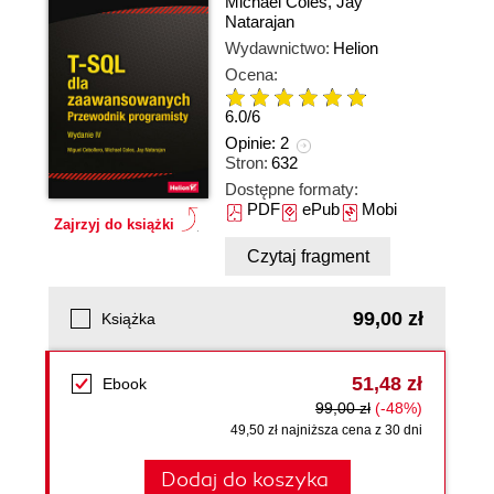
Michael Coles
,
Jay
Natarajan
Wydawnictwo:
Helion
Ocena:
6.0
/
6
Opinie:
2
Stron:
632
Dostępne formaty:
PDF
ePub
Mobi
Zajrzyj do książki
Czytaj fragment
99,00 zł
Książka
51,48 zł
Ebook
99,00 zł
(-48%)
49,50 zł najniższa cena z 30 dni
Dodaj do koszyka