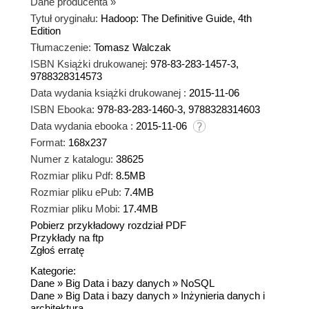
Dane producenta
»
Tytuł oryginału:
Hadoop: The Definitive Guide, 4th
Edition
Tłumaczenie:
Tomasz Walczak
ISBN Książki drukowanej:
978-83-283-1457-3,
9788328314573
Data wydania książki drukowanej :
2015-11-06
ISBN Ebooka:
978-83-283-1460-3, 9788328314603
Data wydania ebooka :
2015-11-06
Format:
168x237
Numer z katalogu:
38625
Rozmiar pliku Pdf:
8.5MB
Rozmiar pliku ePub:
7.4MB
Rozmiar pliku Mobi:
17.4MB
Pobierz przykładowy rozdział PDF
Przykłady na ftp
Zgłoś erratę
Kategorie:
Dane
»
Big Data i bazy danych
»
NoSQL
Dane
»
Big Data i bazy danych
»
Inżynieria danych i
architektura