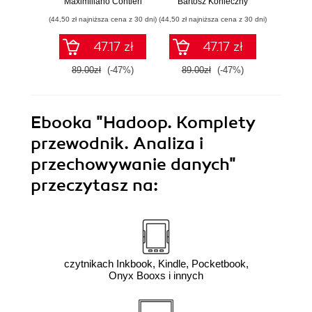
Maximiliano Contieri
Bartosz Konieczny
Mayo Os
Twojego kodu
praktyki
mo
(44,50 zł najniższa cena z 30 dni)
(44,50 zł najniższa cena z 30 dni)
(39,50 zł naj
języ
p
47.17 zł
47.17 zł
89.00zł
(-47%)
89.00zł
(-47%)
79.0
Ebooka
"Hadoop. Komplety
przewodnik. Analiza i
przechowywanie danych"
przeczytasz na:
czytnikach Inkbook, Kindle, Pocketbook,
Onyx Booxs i innych