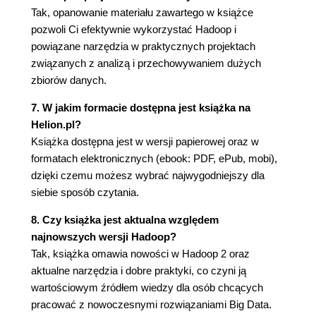
Szeregowanie w systemie YARN (101)
Tak, opanowanie materiału zawartego w książce
Dostępne programy szeregujące (101)
pozwoli Ci efektywnie wykorzystać Hadoop i
Konfigurowanie programu szeregującego
powiązane narzędzia w praktycznych projektach
Capacity (103)
związanych z analizą i przechowywaniem dużych
Konfigurowanie programu szeregującego Fair
zbiorów danych.
(105)
7. W jakim formacie dostępna jest książka na
Szeregowanie z opóźnieniem (109)
Helion.pl?
Podejście Dominant Resource Fairness (109)
Książka dostępna jest w wersji papierowej oraz w
Dalsza lektura (110)
formatach elektronicznych (ebook: PDF, ePub, mobi),
Rozdział 5. Operacje wejścia-wyjścia w platformie
dzięki czemu możesz wybrać najwygodniejszy dla
Hadoop (111)
siebie sposób czytania.
Integralność danych (111)
8. Czy książka jest aktualna względem
Integralność danych w systemie HDFS (112)
najnowszych wersji Hadoop?
Klasa LocalFileSystem (112)
Tak, książka omawia nowości w Hadoop 2 oraz
Klasa ChecksumFileSystem (113)
aktualne narzędzia i dobre praktyki, co czyni ją
Kompresja (113)
wartościowym źródłem wiedzy dla osób chcących
Kodeki (114)
pracować z nowoczesnymi rozwiązaniami Big Data.
Kompresja i podział danych wejściowych