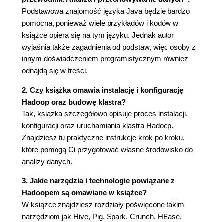
Pojęcia związane z systemem HDFS (63)
Podstawowa znajomość języka Java będzie bardzo
Bloki (63)
pomocna, ponieważ wiele przykładów i kodów w
Węzły nazw i węzły danych (64)
książce opiera się na tym języku. Jednak autor
Zapisywanie bloków w pamięci podręcznej
wyjaśnia także zagadnienia od podstaw, więc osoby z
(65)
innym doświadczeniem programistycznym również
Federacje w systemie HDFS (65)
odnajdą się w treści.
Wysoka dostępność w systemie HDFS (66)
Interfejs uruchamiany z wiersza poleceń (68)
2. Czy książka omawia instalację i konfigurację
Podstawowe operacje w systemie plików (69)
Hadoop oraz budowę klastra?
Systemy plików w Hadoopie (70)
Tak, książka szczegółowo opisuje proces instalacji,
Interfejsy (71)
konfiguracji oraz uruchamiania klastra Hadoop.
Interfejs w Javie (74)
Znajdziesz tu praktyczne instrukcje krok po kroku,
Odczyt danych na podstawie adresu URL
które pomogą Ci przygotować własne środowisko do
systemu Hadoop (74)
analizy danych.
Odczyt danych za pomocą interfejsu API
3. Jakie narzędzia i technologie powiązane z
FileSystem (75)
Hadoopem są omawiane w książce?
Zapis danych (78)
W książce znajdziesz rozdziały poświęcone takim
Katalogi (80)
narzędziom jak Hive, Pig, Spark, Crunch, HBase,
Zapytania w systemie plików (80)