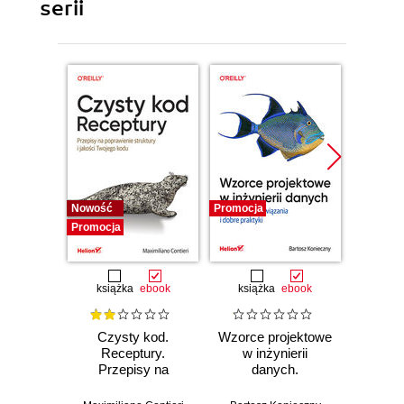
serii
Nowość
Promocja
Bestselle
Promocja
Promocj
książka
ebook
książka
ebook
ksią
Czysty kod.
Wzorce projektowe
Lan
Receptury.
w inżynierii
Lan
Przepisy na
danych.
Proj
poprawienie
Sprawdzone
aplika
struktury i jakości
rozwiązania i dobre
na