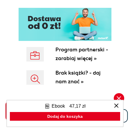
(118)
Wykorzystywanie kompresji w modelu
MapReduce (120)
Serializacja (122)
Interfejs Writable (123)
Klasy z rodziny Writable (125)
Tworzenie niestandardowych implementacji
Program partnerski -
interfejsu Writable (132)
zarabiaj więcej »
Platformy do obsługi serializacji (137)
Plikowe struktury danych (138)
Brak książki? - daj
Klasa SequenceFile (138)
nam znać »
Klasa MapFile (145)
Inne formaty plików i formaty kolumnowe
(146)
Subskrybuj newsletter
CZĘŚĆ II. MODEL MAPREDUCE (149)
Ebook
47,17 zł
»
Rozdział 6. Budowanie aplikacji w modelu
Dodaj do koszyka
MapReduce (151)