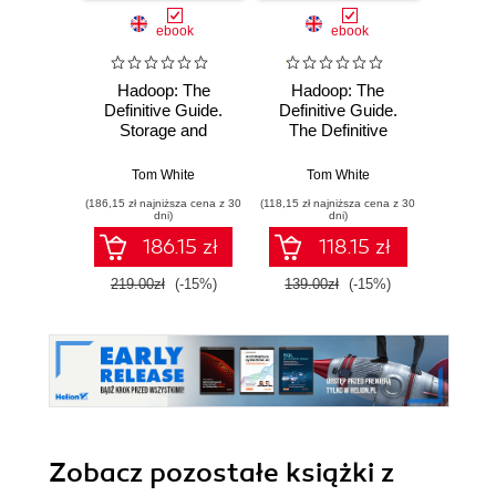
ebook
ebook
ksią
Hadoop: The
Hadoop: The
Wiresh
Definitive Guide.
Definitive Guide.
ruchu 
Storage and
The Definitive
wyk
Analysis at Internet
Guide
w
Scale. 4th Edition
Tom White
Tom White
Adam
(186,15 zł najniższa cena z 30
(118,15 zł najniższa cena z 30
(74,50 zł naj
dni)
dni)
186.15 zł
118.15 zł
219.00zł
(-15%)
139.00zł
(-15%)
149.0
Zobacz pozostałe książki z