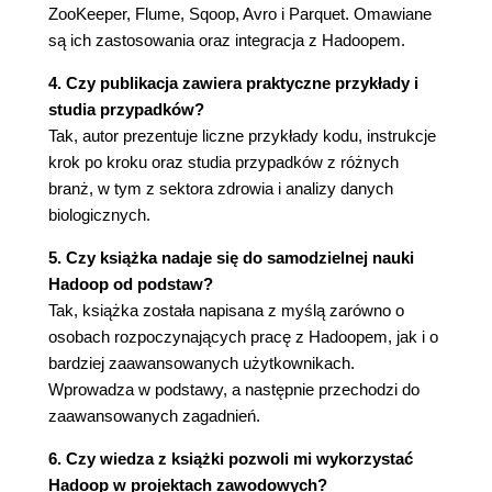
ZooKeeper, Flume, Sqoop, Avro i Parquet. Omawiane
Usuwanie danych (84)
są ich zastosowania oraz integracja z Hadoopem.
Przepływ danych (85)
Anatomia odczytu pliku (85)
4. Czy publikacja zawiera praktyczne przykłady i
Anatomia procesu zapisu danych do pliku
studia przypadków?
(87)
Tak, autor prezentuje liczne przykłady kodu, instrukcje
Model zapewniania spójności (90)
krok po kroku oraz studia przypadków z różnych
Równoległe kopiowanie za pomocą programu
branż, w tym z sektora zdrowia i analizy danych
distcp (91)
biologicznych.
Zachowywanie równowagi w klastrach z
systemem HDFS (92)
5. Czy książka nadaje się do samodzielnej nauki
Hadoop od podstaw?
Rozdział 4. System YARN (95)
Tak, książka została napisana z myślą zarówno o
Struktura działania aplikacji w systemie YARN
osobach rozpoczynających pracę z Hadoopem, jak i o
(96)
bardziej zaawansowanych użytkownikach.
Żądania zasobów (97)
Wprowadza w podstawy, a następnie przechodzi do
Czas życia aplikacji (97)
zaawansowanych zagadnień.
Budowanie aplikacji systemu YARN (98)
System YARN a implementacja MapReduce 1
6. Czy wiedza z książki pozwoli mi wykorzystać
(99)
Hadoop w projektach zawodowych?