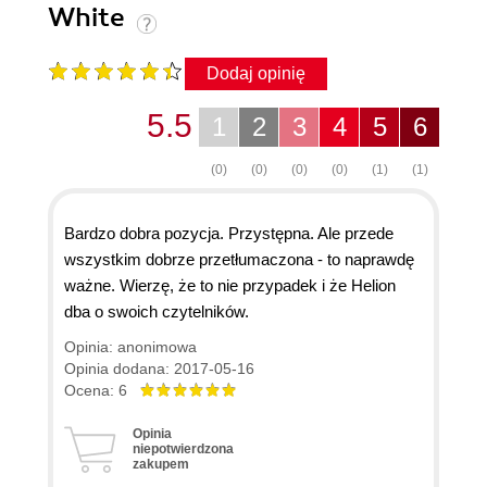
White
Dodaj opinię
5.5
1
2
3
4
5
6
(0)
(0)
(0)
(0)
(1)
(1)
Bardzo dobra pozycja. Przystępna. Ale przede
wszystkim dobrze przetłumaczona - to naprawdę
ważne. Wierzę, że to nie przypadek i że Helion
dba o swoich czytelników.
Opinia: anonimowa
Opinia dodana: 2017-05-16
Ocena: 6
Opinia
niepotwierdzona
zakupem