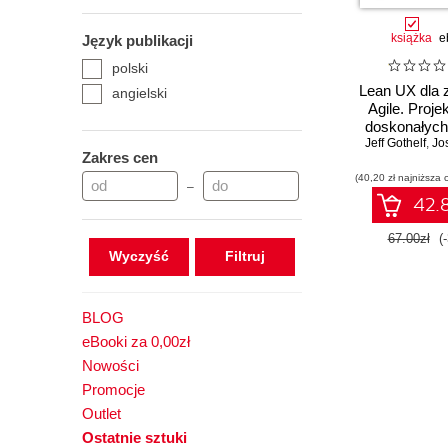
książka
e
Język publikacji
polski
Lean UX dla 
angielski
Agile. Proj
doskonałych
użytkownika.
Jeff Gothelf
,
Jo
Zakres cen
III
(40,20 zł najniższa 
–
42.8
67.00zł
(
Wyczyść
BLOG
eBooki za 0,00zł
Nowości
Promocje
Outlet
Ostatnie sztuki