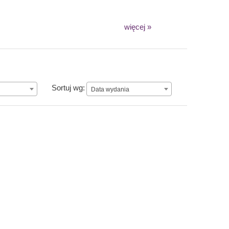
więcej »
Data wydania
Sortuj wg:
Data wydania