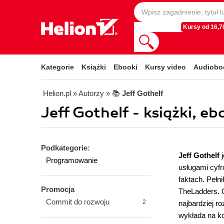
Kursy od 16,70
Kategorie
Książki
Ebooki
Kursy video
Audiobo
Helion.pl
» Autorzy
» 📚
Jeff Gothelf
Jeff Gothelf - książki, eb
Podkategorie:
Jeff Gothelf
j
Programowanie
usługami cyfr
faktach. Pełn
Promocja
TheLadders. O
Commit do rozwoju
2
najbardziej r
wykłada na ko