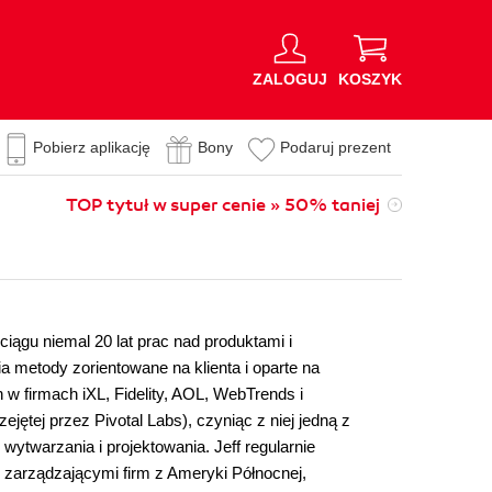
ZALOGUJ
KOSZYK
Pobierz aplikację
Bony
Podaruj prezent
TOP tytuł w super cenie » 50% taniej
ciągu niemal 20 lat prac nad produktami i
a metody zorientowane na klienta i oparte na
 w firmach iXL, Fidelity, AOL, WebTrends i
jętej przez Pivotal Labs), czyniąc z niej jedną z
wytwarzania i projektowania. Jeff regularnie
 zarządzającymi firm z Ameryki Północnej,