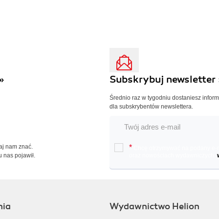
»
Subskrybuj newsletter 
Średnio raz w tygodniu dostaniesz infor
dla subskrybentów newslettera.
Daj nam znać.
*
Chcę otrzymywać na podany e-ma
u nas pojawił.
oraz nowościach wydawniczych.
nia
Wydawnictwo Helion