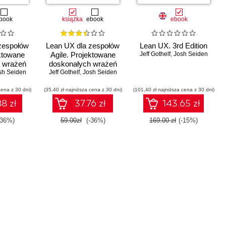
book
książka
ebook
ebook
zespołów
Lean UX dla zespołów
Lean UX. 3rd Edition
ektowane
Agile. Projektowane
Jeff Gothelf
,
Josh Seiden
 wrażeń
doskonałych wrażeń
 Wydanie
sh Seiden
użytkownika. Wydanie
Jeff Gothelf
,
Josh Seiden
II
cena z 30 dni)
(35,40 zł najniższa cena z 30 dni)
(101,40 zł najniższa cena z 30 dni)
8 zł
37.76 zł
143.65 zł
-36%)
59.00zł
(-36%)
169.00 zł
(-15%)