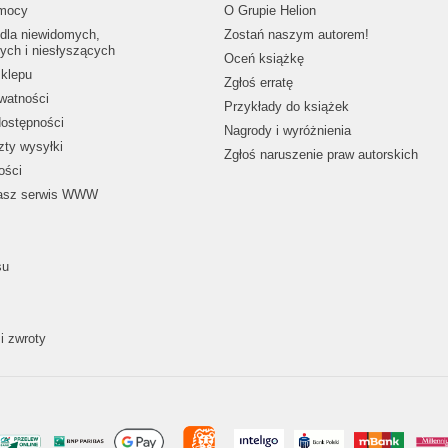
mocy
O Grupie Helion
dla niewidomych,
Zostań naszym autorem!
ych i niesłyszących
Oceń książkę
klepu
Zgłoś erratę
ywatności
Przykłady do książek
dostępności
Nagrody i wyróżnienia
zty wysyłki
Zgłoś naruszenie praw autorskich
ości
nasz serwis WWW
su
i zwroty