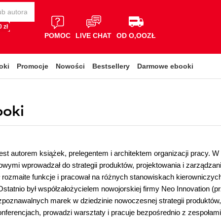
 zł
POMOC
LIVE CHAT
OD O,OOZŁ
oki
Promocje
Nowości
Bestsellery
Darmowe ebooki
ooki
est autorem książek, prelegentem i architektem organizacji pracy. W 
owymi wprowadzał do strategii produktów, projektowania i zarządzani
ił rozmaite funkcje i pracował na różnych stanowiskach kierowniczych
statnio był współzałożycielem nowojorskiej firmy Neo Innovation (prze
ozpoznawalnych marek w dziedzinie nowoczesnej strategii produktów, 
nferencjach, prowadzi warsztaty i pracuje bezpośrednio z zespołami