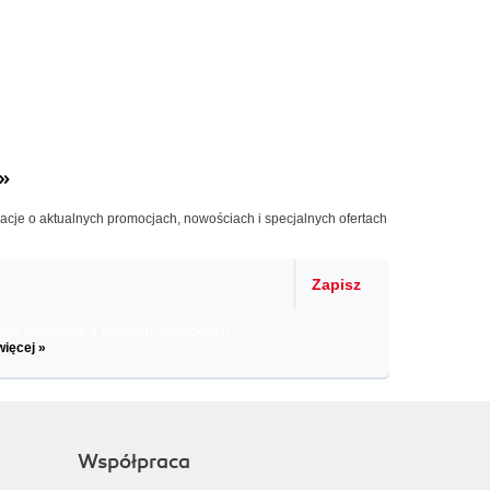
»
macje o aktualnych promocjach, nowościach i specjalnych ofertach
Zapisz
il informacje o zniżkach, promocjach
więcej »
Współpraca