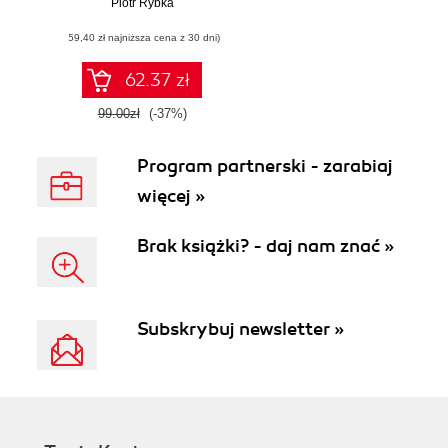
Piotr Rybka
(59,40 zł najniższa cena z 30 dni)
62.37 zł
99.00zł
(-37%)
Program partnerski - zarabiaj
więcej »
Brak książki? - daj nam znać »
Subskrybuj newsletter »