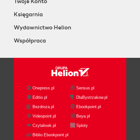
Twoje Konto
Księgarnia
Wydawnictwo Helion
Współpraca
Onepress.pl
Sensus.pl
Editio.pl
DlaBystrzakow.pl
Bezdroza.pl
Ebookpoint.pl
Videopoint.pl
Beya.pl
Czytalisek.pl
Sploty
Biblio.Ebookpoint.pl