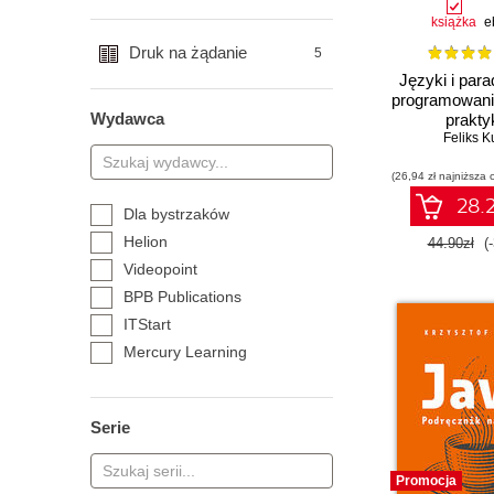
książka
e
Druk na żądanie
5
Języki i par
programowania
Wydawca
prakty
Feliks K
(26,94 zł najniższa 
28.2
Dla bystrzaków
Helion
44.90zł
(
Videopoint
BPB Publications
ITStart
Mercury Learning
O'Reilly Media
Oficyna Wydawnicza
Serie
Politechniki Warszawskiej
Packt Publishing
Promise
Promocja