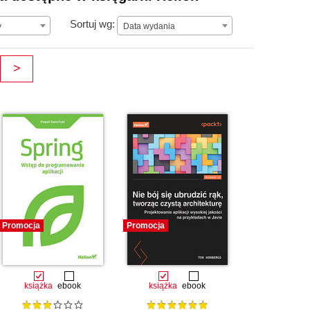
Data wydania
Sortuj wg:
y
Data wydania
>
Promocja
Promocja
książka
ebook
książka
ebook