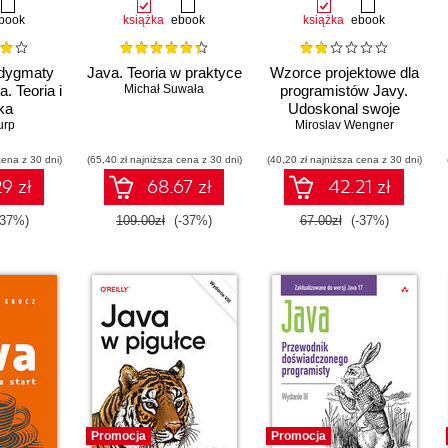
book
książka
ebook
książka
ebook
adygmaty
Java. Teoria w praktyce
Wzorce projektowe dla
. Teoria i
Michał Suwała
programistów Javy.
ka
Udoskonal swoje
urp
Miroslav Wengner
umiejętności
projektowania
cena z 30 dni)
(65,40 zł najniższa cena z 30 dni)
(40,20 zł najniższa cena z 30 dni)
oprogramowania
9 zł
68.67 zł
42.21 zł
-37%)
109.00zł
(-37%)
67.00zł
(-37%)
Promocja
Promocja