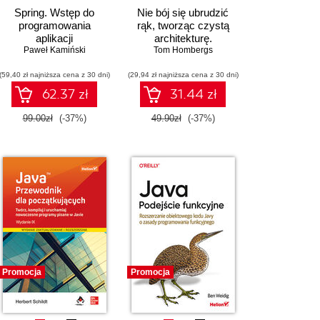
Spring. Wstęp do
Nie bój się ubrudzić
programowania
rąk, tworząc czystą
aplikacji
architekturę.
Paweł Kamiński
Projektowanie aplikacji
Tom Hombergs
wysokiej jakości na
(59,40 zł najniższa cena z 30 dni)
(29,94 zł najniższa cena z 30 dni)
przykładach w Javie.
Wydanie II
62.37 zł
31.44 zł
99.00zł
(-37%)
49.90zł
(-37%)
Promocja
Promocja