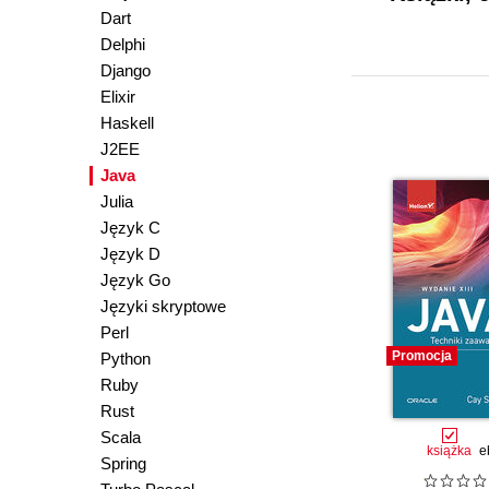
Dart
Delphi
Django
Elixir
Haskell
J2EE
Java
Julia
Język C
Język D
Język Go
Języki skryptowe
Perl
Promocja
Python
Ruby
Rust
Scala
książka
e
Spring