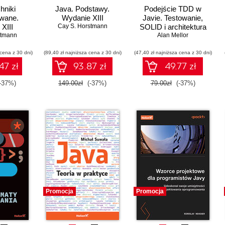
hniki
Java. Podstawy.
Podejście TDD w
wane.
Wydanie XIII
Javie. Testowanie,
XIII
Cay S. Horstmann
SOLID i architektura
stmann
heksagonalna jako
Alan Mellor
fundamenty wysokiej
 cena z 30 dni)
(89,40 zł najniższa cena z 30 dni)
(47,40 zł najniższa cena z 30 dni)
jakości
47 zł
93.87 zł
49.77 zł
-37%)
149.00zł
(-37%)
79.00zł
(-37%)
Promocja
Promocja