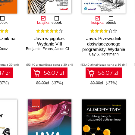
book
książka
ebook
książka
ebook
cznik na
Java w pigułce.
Java. Przewodnik
Wydanie VIII
doświadczonego
Krocz
Benjamin Evans
,
Jason Clark
,
David Flanagan
programisty. Wydanie
Cay S. Horstmann
III
cena z 30 dni)
(53,40 zł najniższa cena z 30 dni)
(53,40 zł najniższa cena z 30 dni)
7 zł
56.07 zł
56.07 zł
-37%)
89.00zł
(-37%)
89.00zł
(-37%)