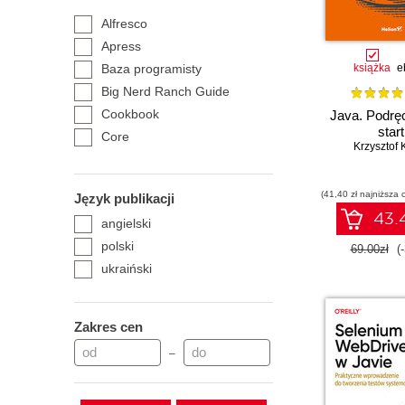
Rheinwerk Publishing
Alfresco
Ridero
Apress
Wydawnictwo Naukowe PWN
Baza programisty
książka
e
Wydawnictwo Uniwersytetu
Big Nerd Ranch Guide
Śląskiego
Cookbook
Java. Podrę
self publisher
start
Core
Krzysztof 
Ćwiczenia praktyczne
Dla bystrzaków
(41,40 zł najniższa 
Język publikacji
Dla każdego
43.4
angielski
Essentials
polski
Hands-on
69.00zł
(
ukraiński
Head First - Rusz głową!
Kompendium programisty
Learning
Zakres cen
Leksykon kieszonkowy
–
Mastering
Oracle