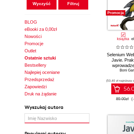
Owoce programowania
Wyczyść
Practical
Promocja
Praktyczne wprowadzenie
BLOG
Praktyczny kurs
eBooki za 0,00zł
Przewodnik dla
Nowości
początkujących
książka
e
Promocje
Receptury
Outlet
Rusz głową
Selenium Web
Ostatnie sztuki
Tablice informatyczne
Javie. Pra
Bestsellery
wprowadze
Technologia i rozwiązania
tworzenia 
Boni Gar
Najlepiej oceniane
w 24 godziny
systemo
Przedsprzedaż
W Akcji
(53,40 zł najniższa 
Zapowiedzi
56.0
W pigułce
Druk na żądanie
Wrox
89.00zł
(
Zadania z programowania
Wyszukaj autora
Popularni autorzy