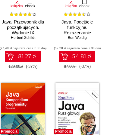
książka
ebook
książka
ebook
Java. Przewodnik dla
Java. Podejście
początkujących.
funkcyjne.
Wydanie IX
Rozszerzanie
Herbert Schildt
obiektowego kodu Javy
Ben Weidig
o zasady
(77,40 zł najniższa cena z 30 dni)
(52,20 zł najniższa cena z 30 dni)
programowania
funkcyjnego
81.27 zł
54.81 zł
129.00zł
(-37%)
87.00zł
(-37%)
Promocja
Promocja