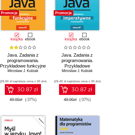
Promocja
Promocja
książka
ebook
książka
ebook
Java. Zadania z
Java. Zadania z
programowania.
programowania.
Przykładowe funkcyjne
Przykładowe
Mirosław J. Kubiak
rozwiązania
Mirosław J. Kubiak
imperatywne
rozwiązania
(29,40 zł najniższa cena z 30 dni)
(29,40 zł najniższa cena z 30 dni)
30.87 zł
30.87 zł
49.00zł
(-37%)
49.00zł
(-37%)