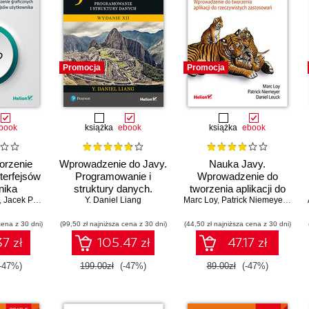
Promocja
Promocja
book
książka
ebook
książka
ebook
orzenie
Wprowadzenie do Javy.
Nauka Javy.
nterfejsów
Programowanie i
Wprowadzenie do
nika
struktury danych.
tworzenia aplikacji do
,
Jacek Piechota
Y. Daniel Liang
Wydanie XII
Marc Loy
rzeczywistych
,
Patrick Niemeyer
,
Dani
zastosowań. Wydanie
cena z 30 dni)
(99,50 zł najniższa cena z 30 dni)
(44,50 zł najniższa cena z 30 dni)
V
7 zł
105.47 zł
47.17 zł
-47%)
199.00zł
(-47%)
89.00zł
(-47%)