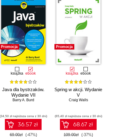
Promocja
Promocja
książka
ebook
książka
ebook
Java dla bystrzaków.
Spring w akcji. Wydanie
Wydanie VII
V
Barry A. Burd
Craig Walls
(34,50 zł najniższa cena z 30 dni)
(65,40 zł najniższa cena z 30 dni)
36.57 zł
68.67 zł
69.00zł
(-47%)
109.00zł
(-37%)