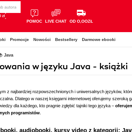
 zł
POMOC
LIVE CHAT
OD O,OOZŁ
oki
Promocje
Nowości
Bestsellery
Darmowe ebooki
📚
Java
owania w języku Java - książki
nym z najbardziej rozpowszechnionych i uniwersalnych języków, które
eczalna. Dlatego w naszej księgarni internetowej oferujemy szeroką
wiedzy dla każdego, kto pragnie zgłębić tajniki tego języka –
oferuje
nych programistów
.
ebooki, audiobooki, kursy video z kategorii: Ja