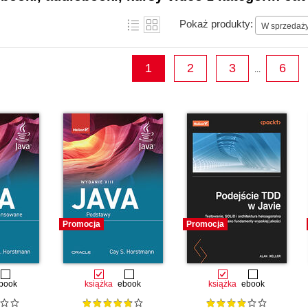
Pokaż produkty:
W sprzedaż
1
2
3
6
...
Promocja
Promocja
book
książka
ebook
książka
ebook