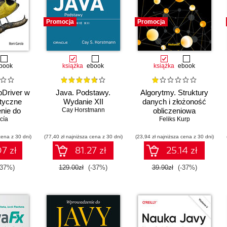
Promocja
Promocja
book
książka
ebook
książka
ebook
Driver w
Java. Podstawy.
Algorytmy. Struktury
ktyczne
Wydanie XII
danych i złożoność
nie do
Cay Horstmann
obliczeniowa
testów
cía
Feliks Kurp
wych
cena z 30 dni)
(77,40 zł najniższa cena z 30 dni)
(23,94 zł najniższa cena z 30 dni)
7 zł
81.27 zł
25.14 zł
-37%)
129.00zł
(-37%)
39.90zł
(-37%)