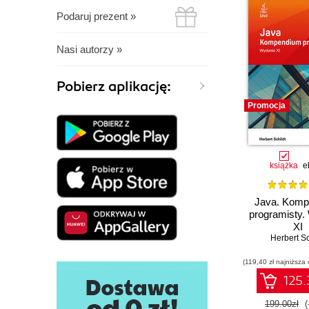
Podaruj prezent »
Nasi autorzy »
Pobierz aplikację:
Promocja
książka
e
Java. Komp
programisty.
XI
Herbert Sc
(119,40 zł najniższa 
125.
199.00zł
(