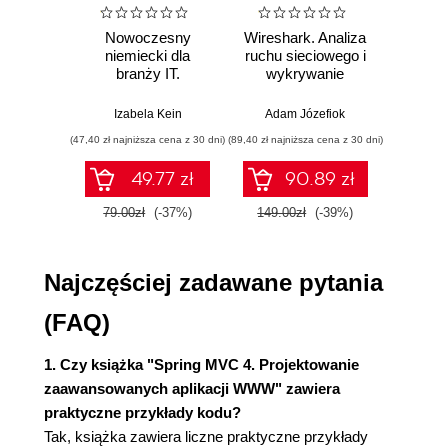
(40)
Konfiguracja wbudowanego serwletu kontenera
Nowoczesny
Wireshark. Analiza
Aut
serwera (Tomcat) (42)
niemiecki dla
ruchu sieciowego i
prze
branży IT.
wykrywanie
s
Port HTTP (44)
Praktyczne
włamań
ste
Konfiguracja protokołu SSL (44)
przykłady i
p
Izabela Kein
Adam Józefiok
Wito
Inne opcje konfiguracyjne (45)
ćwiczenia
(47,40 zł najniższa cena z 30 dni)
(89,40 zł najniższa cena z 30 dni)
(35,94 zł naj
Podsumowanie (46)
Rozdział 2. Tajniki architektury MVC (47)
49.77 zł
90.89 zł
Architektura MVC (47)
79.00zł
(-37%)
149.00zł
(-39%)
59.9
Krytyka architektury MVC i dobre praktyki (48)
Anemiczny model domeny (48)
Najczęściej zadawane pytania
Informacje ze źródeł (50)
Platforma MVC 1-0-1 (50)
(FAQ)
Szablony Thymeleaf (51)
Twoja pierwsza strona (52)
1. Czy książka "Spring MVC 4. Projektowanie
Architektura platformy Spring MVC (54)
zaawansowanych aplikacji WWW" zawiera
Serwlet DispatcherServlet (54)
praktyczne przykłady kodu?
Przekazywanie danych do widoku (55)
Tak, książka zawiera liczne praktyczne przykłady
Język Spring Expression Language (56)