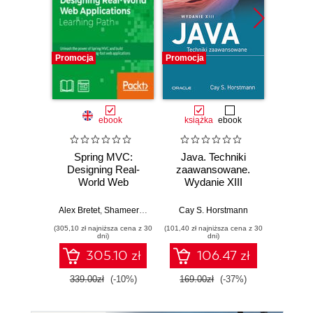
Promocja
Promocja
Promocj
ebook
książka
ebook
ksią
Spring MVC:
Java. Techniki
Java.
Designing Real-
zaawansowane.
Wyd
World Web
Wydanie XIII
Applications. Click
Cay S
here to enter text
Alex Bretet
,
Shameer Kunjumohamed
Cay S. Horstmann
,
Geoffroy Warin
,
Hamidreza S
(305,10 zł najniższa cena z 30
(101,40 zł najniższa cena z 30
(89,40 zł naj
dni)
dni)
305.10 zł
106.47 zł
339.00zł
(-10%)
169.00zł
(-37%)
149.0