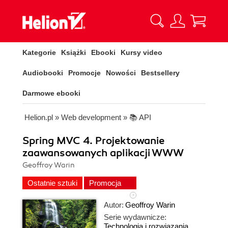
Kategorie
Książki
Ebooki
Kursy video
Audiobooki
Promocje
Nowości
Bestsellery
Darmowe ebooki
Helion.pl
»
Web development
»
📚 API
Spring MVC 4. Projektowanie
zaawansowanych aplikacji WWW
Geoffroy Warin
Ostatnie sztuki
Promocja
Autor:
Geoffroy Warin
Serie wydawnicze:
Technologia i rozwiązania