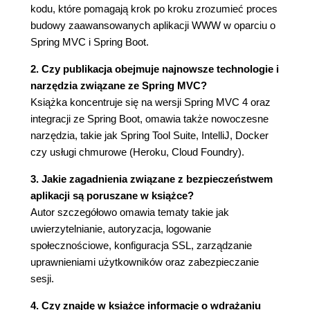
kodu, które pomagają krok po kroku zrozumieć proces
Użycie parametru przy odczytywaniu danych
budowy zaawansowanych aplikacji WWW w oparciu o
(56)
Spring MVC i Spring Boot.
Dosyć już "Witaj, świecie!", odczytujmy tweety!
(58)
2. Czy publikacja obejmuje najnowsze technologie i
Rejestracja aplikacji (58)
narzędzia związane ze Spring MVC?
Zastosowanie projektu Spring Social (60)
Książka koncentruje się na wersji Spring MVC 4 oraz
Dostęp do serwisu Twitter (60)
integracji ze Spring Boot, omawia także nowoczesne
Strumienie i funkcje lambda w Java 8 (62)
narzędzia, takie jak Spring Tool Suite, IntelliJ, Docker
Styl material design i biblioteka WebJars (63)
czy usługi chmurowe (Heroku, Cloud Foundry).
Układy stron (66)
3. Jakie zagadnienia związane z bezpieczeństwem
Poruszanie się po witrynie (67)
aplikacji są poruszane w książce?
Punkt kontrolny (71)
Autor szczegółowo omawia tematy takie jak
Podsumowanie (72)
uwierzytelnianie, autoryzacja, logowanie
Rozdział 3. Obsługa formularzy i złożonych
społecznościowe, konfiguracja SSL, zarządzanie
adresów URL (73)
uprawnieniami użytkowników oraz zabezpieczanie
sesji.
Strona profilu - formularz (73)
Weryfikacja danych (80)
4. Czy znajdę w książce informacje o wdrażaniu