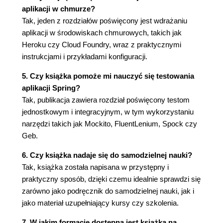
Dostosowanie komunikatów o błędach (82)
aplikacji w chmurze?
Niestandardowe adnotacje do weryfikacji
Tak, jeden z rozdziałów poświęcony jest wdrażaniu
danych (85)
aplikacji w środowiskach chmurowych, takich jak
Internacjonalizacja (85)
Heroku czy Cloud Foundry, wraz z praktycznymi
Zmiana ustawień regionalnych (87)
instrukcjami i przykładami konfiguracji.
Tłumaczenie tekstów aplikacji (89)
Lista w formularzu (91)
5. Czy książka pomoże mi nauczyć się testowania
Weryfikacja danych po stronie klienta (94)
aplikacji Spring?
Punkt kontrolny (96)
Tak, publikacja zawiera rozdział poświęcony testom
Podsumowanie (96)
jednostkowym i integracyjnym, w tym wykorzystaniu
narzędzi takich jak Mockito, FluentLenium, Spock czy
Rozdział 4. Ładowanie plików i obsługa błędów (99)
Geb.
Ładowanie plików (99)
Umieszczanie obrazu w odpowiedzi na
6. Czy książka nadaje się do samodzielnej nauki?
zapytanie (104)
Tak, książka została napisana w przystępny i
Zarządzanie konfiguracją ładowania plików
praktyczny sposób, dzięki czemu idealnie sprawdzi się
(104)
zarówno jako podręcznik do samodzielnej nauki, jak i
Wyświetlenie załadowanego obrazu (107)
jako materiał uzupełniający kursy czy szkolenia.
Obsługa błędów ładowania plików (108)
7. W jakim formacie dostępna jest książka na