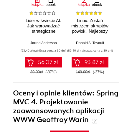
książka
ebook
książka
ebook
ksią
Lider w świecie AI.
Linux. Zostań
P
Jak wprowadzać
mistrzem skryptów
Re
strategiczne
powłoki. Najlepszy
Ob
innowacje, rozwijać
przewodnik, z
nauko
biznes i
którym
cz
Jarrod Anderson
Donald A. Tevault
William 
przewodzić
zoptymalizujesz,
eksp
(53,40 zł najniższa cena z 30 dni)
(89,40 zł najniższa cena z 30 dni)
(53,40 zł naj
zespołowi w erze
zautomatyzujesz i
anali
sztucznej
usprawnisz każde
Python
56.07 zł
93.87 zł
inteligencji
zadanie
89.00zł
(-37%)
149.00zł
(-37%)
89.0
Oceny i opinie klientów: Spring
MVC 4. Projektowanie
zaawansowanych aplikacji
WWW Geoffroy Warin