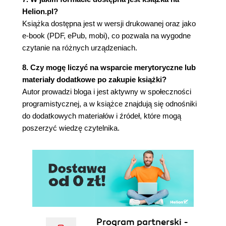
Tłumaczenia komunikatów o błędach (112)
Helion.pl?
Zapisywanie profilu użytkownika w sesji (112)
Książka dostępna jest w wersji drukowanej oraz jako
Własne strony z komunikatami o błędach (116)
e-book (PDF, ePub, mobi), co pozwala na wygodne
Zmienne tablicowe w adresach URL (117)
czytanie na różnych urządzeniach.
Wszystko razem (121)
Punkt kontrolny (128)
8. Czy mogę liczyć na wsparcie merytoryczne lub
Podsumowanie (129)
materiały dodatkowe po zakupie książki?
Rozdział 5. Tworzenie aplikacji w stylu REST (131)
Autor prowadzi bloga i jest aktywny w społeczności
programistycznej, a w książce znajdują się odnośniki
Czym jest styl REST? (131)
do dodatkowych materiałów i źródeł, które mogą
Model dojrzałości Richardsona (132)
poszerzyć wiedzę czytelnika.
Poziom 0 - HTTP (132)
Poziom 1 - zasoby (132)
Poziom 2 - metody HTTP (133)
Poziom 3 - kontrolki hipermediów (134)
Wersje interfejsu API (135)
Przydatne kody HTTP (136)
Klient jest królem (137)
Diagnostyka interfejsu REST API (139)
Program partnerski -
Rozszerzenia przeglądarek wyświetlające