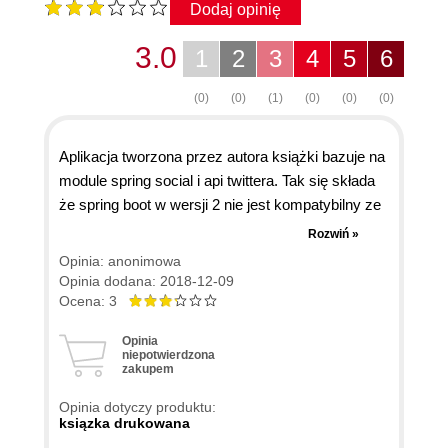
Dodaj opinię
3.0
1
2
3
4
5
6
(0)
(0)
(1)
(0)
(0)
(0)
Aplikacja tworzona przez autora książki bazuje na
module spring social i api twittera. Tak się składa
że spring boot w wersji 2 nie jest kompatybilny ze
spring social twitter przez co chcąc pozostać na
Rozwiń »
bieżąco z technologią (spring boot 2) nie da się
Opinia: anonimowa
współtworzyć z autorem aplikacji przez co nauka
Opinia dodana: 2018-12-09
jest dużo mniej efektywna.
Ocena: 3
Opinia
niepotwierdzona
zakupem
Opinia dotyczy produktu:
ksiązka drukowana