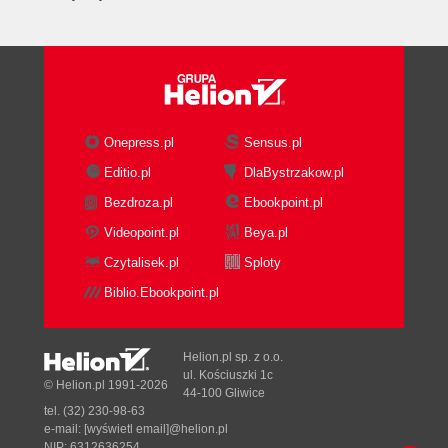
Upoważnieni użytkownicy (160)
Uprawnione adresy URL (163)
Znaczniki bezpieczeństwa w szablonie
Thymeleaf (164)
Formularz logowania (165)
Uwierzytelnienie przez Twitter (170)
Onepress.pl
Sensus.pl
Konfiguracja uwierzytelnienia
Editio.pl
DlaBystrzakow.pl
społecznościowego (170)
Bezdroza.pl
Ebookpoint.pl
Objaśnienia do kodu (174)
Videopoint.pl
Beya.pl
Rozproszone sesje (176)
Protokół SSL (178)
Czytalisek.pl
Sploty
Generowanie certyfikatu z własnym
Biblio.Ebookpoint.pl
podpisem (179)
Jeden kanał (179)
Dwa kanały (180)
Helion.pl sp. z o.o.
ul. Kościuszki 1c
Za bezpiecznym serwerem (181)
© Helion.pl 1991-2026
44-100 Gliwice
Punkt kontrolny (181)
tel. (32) 230-98-63
Podsumowanie (182)
e-mail:
[wyświetl email]@helion.pl
NIP: 6312636254