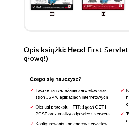
Opis
książki
: Head First Servle
głową!)
Czego się nauczysz?
Tworzenia i wdrażania serwletów oraz
K
stron JSP w aplikacjach internetowych
n
o
Obsługi protokołu HTTP, żądań GET i
POST oraz analizy odpowiedzi serwera
T
o
Konfigurowania kontenerów serwletów i