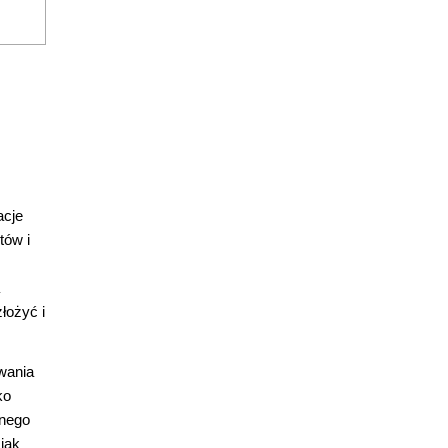
acje
tów i
łożyć i
wania
ko
anego
 jak