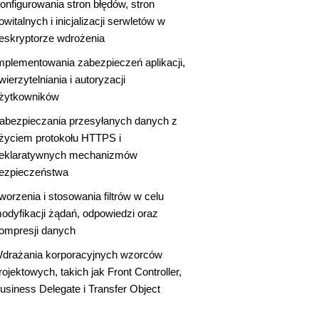
onfigurowania stron błędów, stron
owitalnych i inicjalizacji serwletów w
eskryptorze wdrożenia
mplementowania zabezpieczeń aplikacji,
wierzytelniania i autoryzacji
żytkowników
abezpieczania przesyłanych danych z
życiem protokołu HTTPS i
eklaratywnych mechanizmów
ezpieczeństwa
worzenia i stosowania filtrów w celu
odyfikacji żądań, odpowiedzi oraz
ompresji danych
drażania korporacyjnych wzorców
rojektowych, takich jak Front Controller,
usiness Delegate i Transfer Object