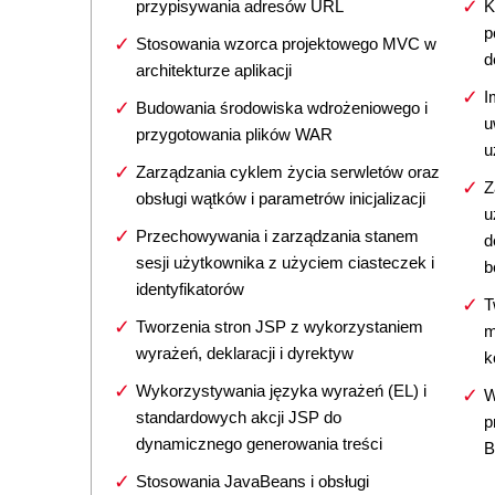
przypisywania adresów URL
K
p
Stosowania wzorca projektowego MVC w
d
architekturze aplikacji
I
Budowania środowiska wdrożeniowego i
u
przygotowania plików WAR
u
Zarządzania cyklem życia serwletów oraz
Z
obsługi wątków i parametrów inicjalizacji
u
Przechowywania i zarządzania stanem
d
sesji użytkownika z użyciem ciasteczek i
b
identyfikatorów
T
Tworzenia stron JSP z wykorzystaniem
m
wyrażeń, deklaracji i dyrektyw
k
Wykorzystywania języka wyrażeń (EL) i
W
standardowych akcji JSP do
p
dynamicznego generowania treści
B
Stosowania JavaBeans i obsługi