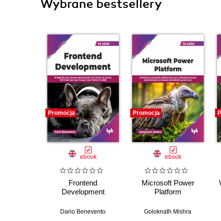
Wybrane bestsellery
Promocja
Promocja
P
ebook
ebook
Frontend
Microsoft Power
Development
Platform
Dario Benevento
Goloknath Mishra