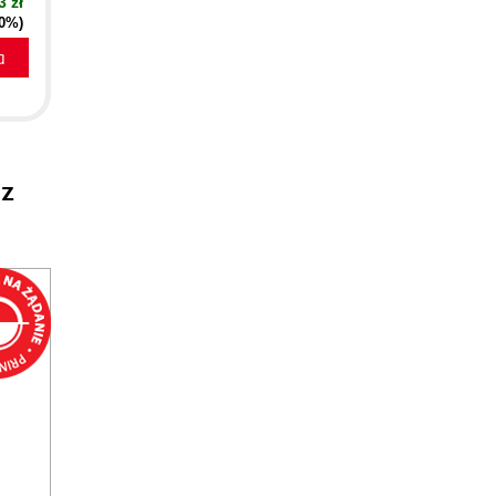
3 zł
40%)
a
sz