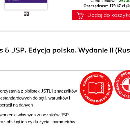
Cena zestawu:
267.5
Oszczędzasz: 179,47 zł (
Dodaj do koszyk
ts & JSP. Edycja polska. Wydanie II (Ru
orzystania z bibliotek JSTL i znaczników
iestandardowych do pętli, warunków i
peracji na danych
worzenia własnych znaczników JSP
raz obsługi ich cyklu życia i parametrów