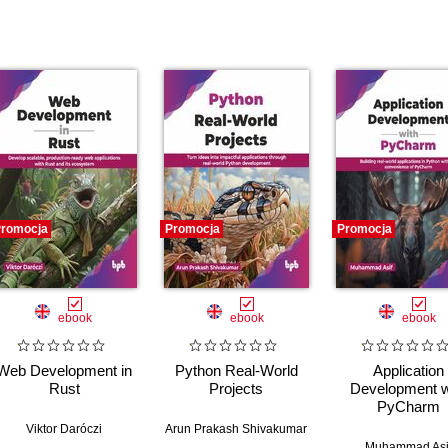
romocja
Promocja
Promocja
ebook
ebook
ebook
Web Development in
Python Real-World
Application
Rust
Projects
Development w
PyCharm
Viktor Daróczi
Arun Prakash Shivakumar
Muhammad Asi