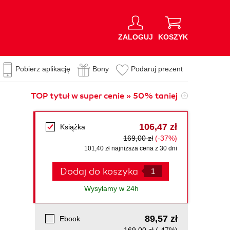
ZALOGUJ
KOSZYK
Pobierz aplikację
Bony
Podaruj prezent
TOP tytuł w super cenie » 50% taniej
106,47 zł
Książka
169,00 zł
(-37%)
101,40 zł najniższa cena z 30 dni
Dodaj do koszyka
Wysyłamy w 24h
89,57 zł
Ebook