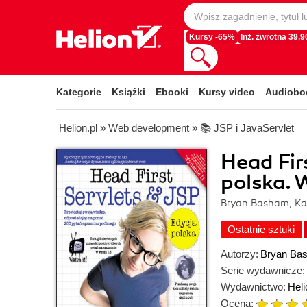
Kursy -65%
Inż. zwrotna 39,90
Kategorie
Książki
Ebooki
Kursy video
Audiobo
Helion.pl
»
Web development
»
📚 JSP i JavaServlet
Head Fir
polska. 
Bryan Basham, Kat
Ostatnie sztuki
Autorzy:
Bryan Ba
Serie wydawnicze:
Wydawnictwo:
Heli
Ocena: