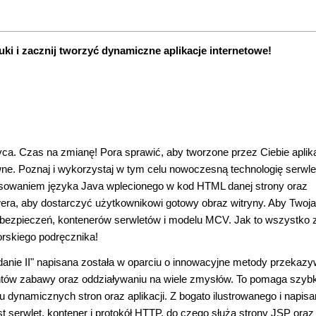
i i zacznij tworzyć dynamiczne aplikacje internetowe!
yca. Czas na zmianę! Pora sprawić, aby tworzone przez Ciebie aplik
wne. Poznaj i wykorzystaj w tym celu nowoczesną technologię serwle
stosowaniem języka Java wplecionego w kod HTML danej strony oraz
wera, aby dostarczyć użytkownikowi gotowy obraz witryny. Aby Twoja
o zabezpieczeń, kontenerów serwletów i modelu MCV. Jak to wszystko z
rskiego podręcznika!
danie II" napisana została w oparciu o innowacyjne metody przekazy
entów zabawy oraz oddziaływaniu na wiele zmysłów. To pomaga szyb
u dynamicznych stron oraz aplikacji. Z bogato ilustrowanego i napis
st serwlet, kontener i protokół HTTP, do czego służą strony JSP oraz