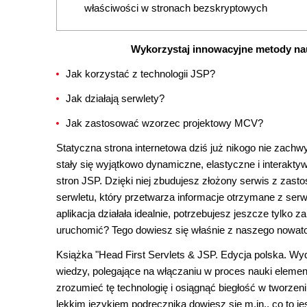
właściwości w stronach bezskryptowych
Wykorzystaj innowacyjne metody nauk
Jak korzystać z technologii JSP?
Jak działają serwlety?
Jak zastosować wzorzec projektowy MCV?
Statyczna strona internetowa dziś już nikogo nie zachw
stały się wyjątkowo dynamiczne, elastyczne i interakty
stron JSP. Dzięki niej zbudujesz złożony serwis z za
serwletu, który przetwarza informacje otrzymane z ser
aplikacja działała idealnie, potrzebujesz jeszcze tylk
uruchomić? Tego dowiesz się właśnie z naszego nowato
Książka "Head First Servlets & JSP. Edycja polska. Wy
wiedzy, polegające na włączaniu w proces nauki elem
zrozumieć tę technologię i osiągnąć biegłość w tworzeni
lekkim językiem podręcznika dowiesz się m.in., co to je