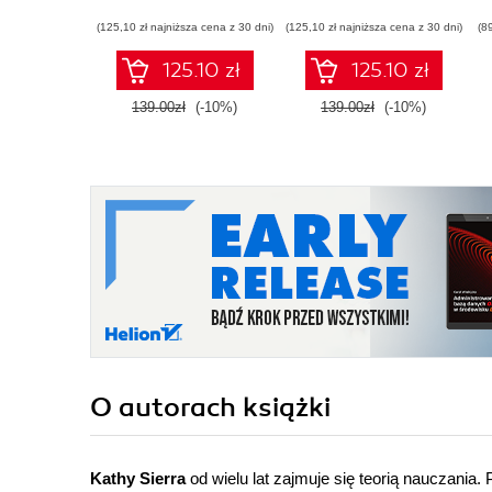
(125,10 zł najniższa cena z 30 dni)
(125,10 zł najniższa cena z 30 dni)
(8
125.10 zł
125.10 zł
139.00zł
(-10%)
139.00zł
(-10%)
O autorach
książki
Kathy Sierra
od wielu lat zajmuje się teorią nauczania