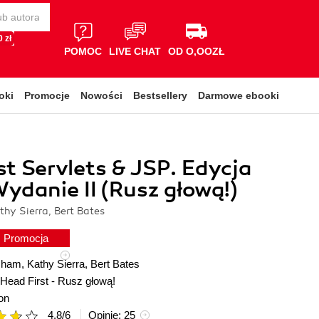
 zł
POMOC
LIVE CHAT
OD O,OOZŁ
oki
Promocje
Nowości
Bestsellery
Darmowe ebooki
st Servlets & JSP. Edycja
Wydanie II (Rusz głową!)
hy Sierra, Bert Bates
Promocja
sham
,
Kathy Sierra
,
Bert Bates
Head First - Rusz głową!
on
4.8
/
6
Opinie:
25