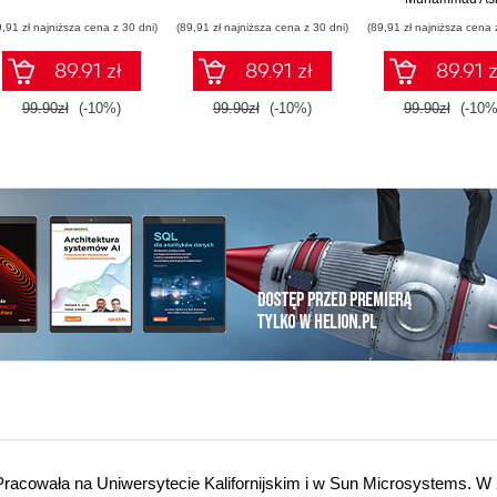
9,91 zł najniższa cena z 30 dni)
(89,91 zł najniższa cena z 30 dni)
(89,91 zł najniższa cena 
89.91 zł
89.91 zł
89.91 z
99.90zł
(-10%)
99.90zł
(-10%)
99.90zł
(-10%
. Pracowała na Uniwersytecie Kalifornijskim i w Sun Microsystems. W