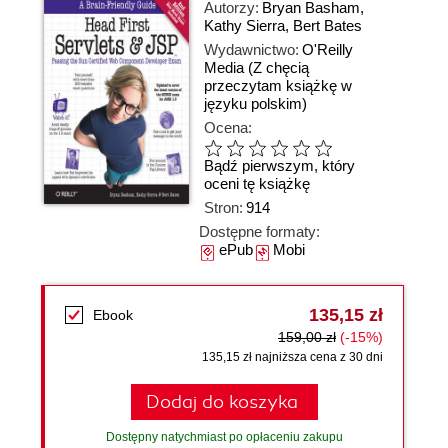
Autorzy:
Bryan Basham
,
Kathy Sierra
,
Bert Bates
Wydawnictwo:
O'Reilly
Media
(Z chęcią
przeczytam książkę w
języku polskim)
Ocena:
Bądź pierwszym, który
oceni tę książkę
Stron:
914
Dostępne formaty:
ePub
Mobi
135,15 zł
Ebook
159,00 zł
(-15%)
135,15 zł najniższa cena z 30 dni
Dodaj do koszyka
Dostępny natychmiast po opłaceniu zakupu