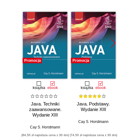
Promocja
Promocja
Promocj
książka
ebook
książka
ebook
ksią
Java. Techniki
Java. Podstawy.
Java.
zaawansowane.
Wydanie XIII
progr
Wydanie XIII
Wyd
Cay S. Horstmann
Cay S. Horstmann
Jos
(84,50 zł najniższa cena z 30 dni)
(74,50 zł najniższa cena z 30 dni)
(49,50 zł naj