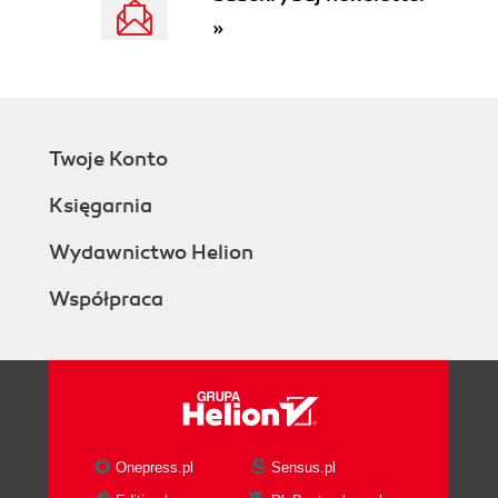
But sometimes you need more than just the
»
web server
Two things the web server alone wont do
The non-Java term for a web server helper
app is CGI program
Servlets and CGI both play the role of a
Twoje Konto
helper app in the web server
Servlets Demystified (write, deploy, run)
Księgarnia
Actually, trying to format HTML inside a
servlets out.println() pretty much sucks.
Wydawnictwo Helion
JSP is what happened when somebody
Współpraca
introduced Java to HTML
2. High-Level Overview: Web App Architecture
What is a Container?
What if you had Java, but no servlets or
Containers?
What does the Container give you?
How the Container handles a request
Onepress.pl
Sensus.pl
How it looks in code (what makes a servlet a