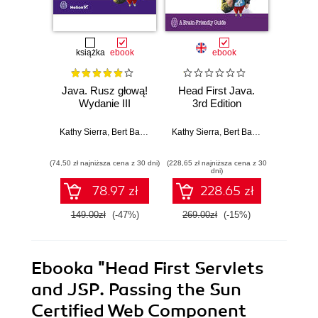
książka
ebook
ebook
ksią
Java. Rusz głową!
Head First Java.
Java. 
Wydanie III
3rd Edition
Wy
Kathy Sierra
,
Bert Bates
,
Trisha Gee
Kathy Sierra
,
Bert Bates
,
Trisha Gee
Kathy Si
(74,50 zł najniższa cena z 30 dni)
(228,65 zł najniższa cena z 30
(48,50 zł naj
dni)
78.97 zł
228.65 zł
149.00zł
(-47%)
269.00zł
(-15%)
97.0
Ebooka
"Head First Servlets
and JSP. Passing the Sun
Certified Web Component