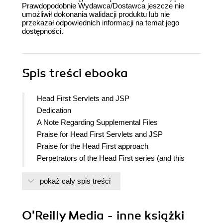
Prawdopodobnie Wydawca/Dostawca jeszcze nie
umożliwił dokonania walidacji produktu lub nie
przekazał odpowiednich informacji na temat jego
dostępności.
Spis treści
ebooka
Head First Servlets and JSP
Dedication
A Note Regarding Supplemental Files
Praise for Head First Servlets and JSP
Praise for the Head First approach
Perpetrators of the Head First series (and this
book)
pokaż cały spis treści
How to Use this Book: Intro
Who is this book for?
Who should probably back away from
O'Reilly Media - inne książki
this book?