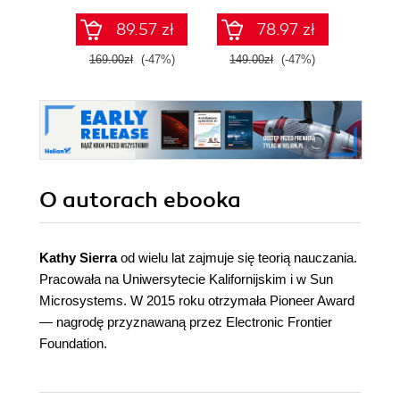
89.57 zł
78.97 zł
169.00zł
(-47%)
149.00zł
(-47%)
99.0
O autorach
ebooka
Kathy Sierra
od wielu lat zajmuje się teorią nauczania.
Pracowała na Uniwersytecie Kalifornijskim i w Sun
Microsystems. W 2015 roku otrzymała Pioneer Award
— nagrodę przyznawaną przez Electronic Frontier
Foundation.