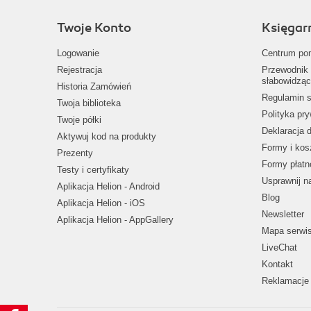
Twoje Konto
Księgar
Logowanie
Centrum po
Rejestracja
Przewodnik 
słabowidząc
Historia Zamówień
Regulamin s
Twoja biblioteka
Polityka pr
Twoje półki
Deklaracja 
Aktywuj kod na produkty
Formy i kos
Prezenty
Formy płatn
Testy i certyfikaty
Usprawnij 
Aplikacja Helion - Android
Blog
Aplikacja Helion - iOS
Newsletter
Aplikacja Helion - AppGallery
Mapa serwi
LiveChat
Kontakt
Reklamacje 