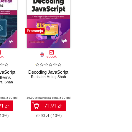
Promocja
ok
ebook
vaScript
Decoding JavaScript
tterns
Rushabh Mulraj Shah
aj Shah
cena z 30 dni)
(36,90 zł najniższa cena z 30 dni)
1 zł
71.91 zł
-10%)
79.90 zł
(-10%)