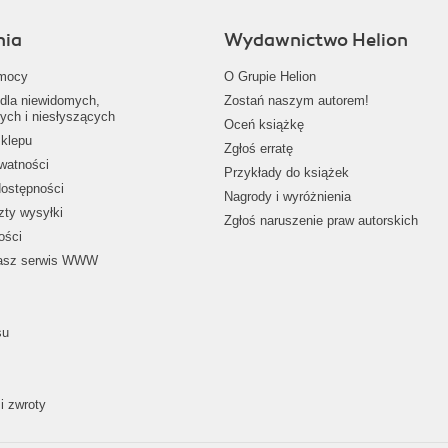
nia
Wydawnictwo Helion
mocy
O Grupie Helion
dla niewidomych,
Zostań naszym autorem!
ych i niesłyszących
Oceń książkę
klepu
Zgłoś erratę
ywatności
Przykłady do książek
dostępności
Nagrody i wyróżnienia
zty wysyłki
Zgłoś naruszenie praw autorskich
ości
nasz serwis WWW
su
i zwroty