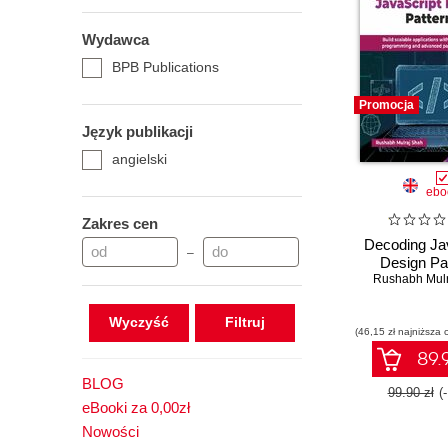
Wydawca
BPB Publications
Promocja
Język publikacji
angielski
ebo
Zakres cen
Decoding Ja
–
Design Pa
Rushabh Mulr
Wyczyść
(46,15 zł najniższa 
89.9
BLOG
99.90 zł
(
eBooki za 0,00zł
Nowości