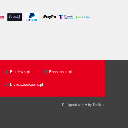
Bezdroza.pl
Ebookpoint.pl
Biblio.Ebookpoint.pl
Designed with ♥ by
Tonik.pl