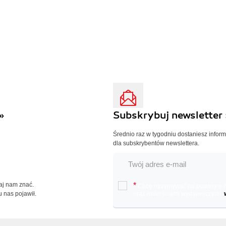
»
Subskrybuj newsletter 
Średnio raz w tygodniu dostaniesz infor
dla subskrybentów newslettera.
Daj nam znać.
*
Chcę otrzymywać na podany e-ma
u nas pojawił.
oraz nowościach wydawniczych.