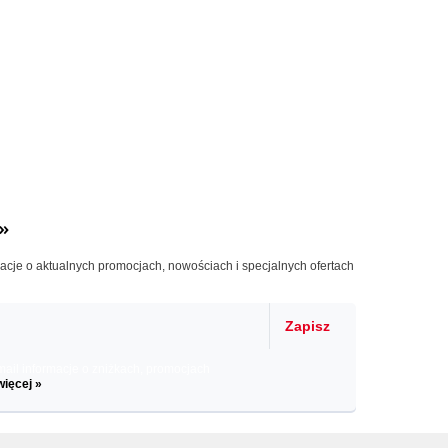
»
macje o aktualnych promocjach, nowościach i specjalnych ofertach
Zapisz
il informacje o zniżkach, promocjach
więcej »