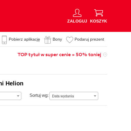
ZALOGUJ
KOSZYK
Pobierz aplikację
Bony
Podaruj prezent
TOP tytuł w super cenie » 50% taniej
ni Helion
Data wydania
Sortuj wg:
Data wydania