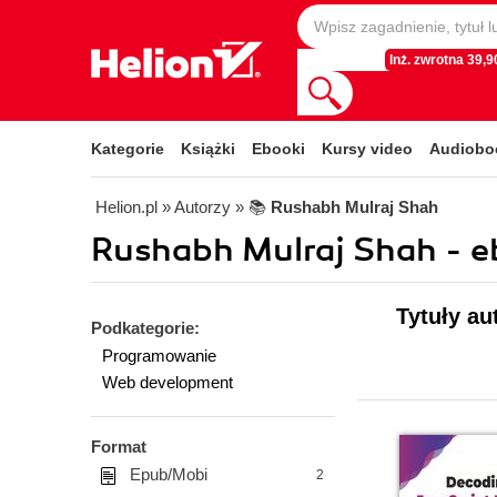
Inż. zwrotna 39,90
Kategorie
Książki
Ebooki
Kursy video
Audiobo
Helion.pl
» Autorzy
» 📚
Rushabh Mulraj Shah
Rushabh Mulraj Shah - e
Tytuły au
Podkategorie:
Programowanie
Web development
Format
Epub/Mobi
2