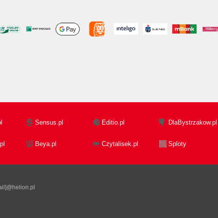
l
Sensus.pl
Editio.pl
DlaBystrzakow.pl
pl
Beya.pl
Czytalisek.pl
Sploty
il]@helion.pl