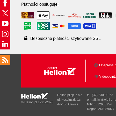
Płatności obsługuje:
Bezpieczne płatności szyfrowane SSL
Onepress.p
Videopoint.
Helion.pl sp. z o.o.
tel. (32) 230-98-63
ul. Kościuszki 1c
e-mail:
[wyświetl ema
© Helion.pl 1991-2026
44-100 Gliwice
NIP: 6312636254
Regon: 241989027