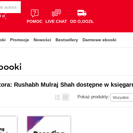
 zł
POMOC
LIVE CHAT
OD O,OOZŁ
oki
Promocje
Nowości
Bestsellery
Darmowe ebooki
booki
tora: Rushabh Mulraj Shah dostępne w księgar
Pokaż produkty:
Wszystkie