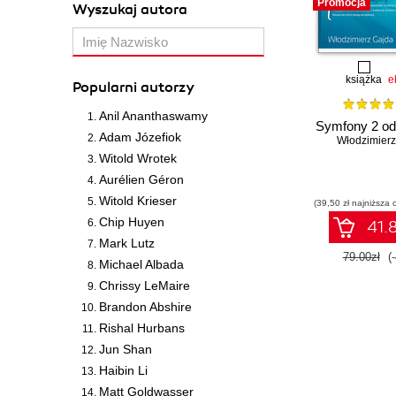
Promocja
Wyszukaj autora
książka
e
Popularni autorzy
Anil Ananthaswamy
Symfony 2 od
Adam Józefiok
Włodzimierz
Witold Wrotek
Aurélien Géron
Witold Krieser
(39,50 zł najniższa 
Chip Huyen
41.8
Mark Lutz
79.00zł
(
Michael Albada
Chrissy LeMaire
Brandon Abshire
Rishal Hurbans
Jun Shan
Haibin Li
Matt Goldwasser