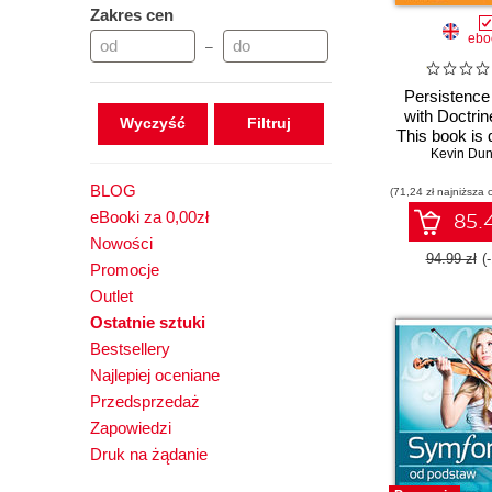
Zakres cen
ebo
–
Persistence
with Doctri
Wyczyść
This book is
for PHP devel
Kevin Dun
architects wh
BLOG
(71,24 zł najniższa 
modernize the
through b
eBooki za 0,00zł
85.4
understand
Nowości
Persistence 
94.99 zł
(
Promocje
You'll learn
explanations
Outlet
samples, all t
Ostatnie sztuki
full developm
Bestsellery
web appli
Najlepiej oceniane
Przedsprzedaż
Zapowiedzi
Druk na żądanie