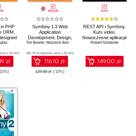
ok
ebook
kurs
 in PHP
Symfony 1.3 Web
REST API i Symfony.
ne ORM.
Application
Kurs video.
 designed
Development. Design,
Nowoczesne aplikacje
opers and
glas
Tim Bowler
develop, and deploy
,
Wojciech Bancer
Robert Gontarski
w PHP
o want to
feature-rich, high-
cena z 30 dni)
ir skills
(96,75 zł najniższa cena z 30 dni)
performance PHP web
etter
applications using the
9 zł
116.10 zł
149.00 zł
ing of
Symfony framework
and ORM.
-10%)
129.00 zł
(-10%)
 through
 and code
ied to the
ent of a
cation