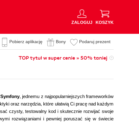
ZALOGUJ
KOSZYK
Pobierz aplikację
Bony
Podaruj prezent
TOP tytuł w super cenie » 50% taniej
e
Symfony
, jednemu z najpopularniejszych frameworków
aktyki oraz narzędzia, które ułatwią Ci pracę nad każdym
isać czysty, testowalny kod i skutecznie rozwijać swoje
owymi rozwiązaniami i pewniej poruszać się w świecie