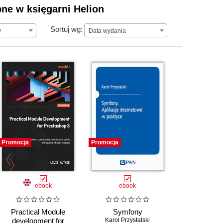
pne w księgarni Helion
Data wydania
Sortuj wg:
y
Data wydania
Promocja
Promocja
ebook
ebook
Practical Module
Symfony
development for
Karol Przystalski