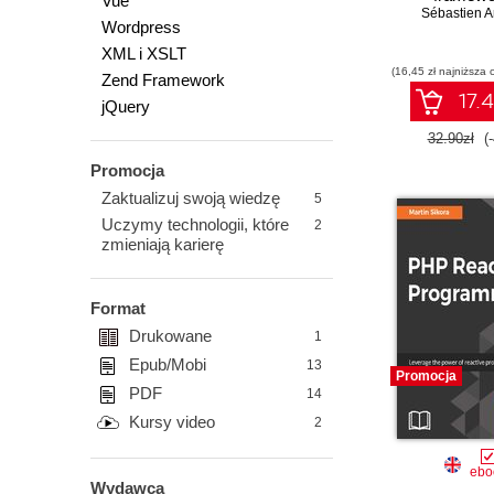
Vue
Sébastien 
Wordpress
XML i XSLT
(16,45 zł najniższa 
Zend Framework
17.4
jQuery
32.90zł
(
Promocja
Zaktualizuj swoją wiedzę
5
Uczymy technologii, które
2
zmieniają karierę
Format
Drukowane
1
Epub/Mobi
13
Promocja
PDF
14
Kursy video
2
ebo
Wydawca