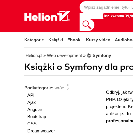
Inż. zwrotna 39,90
Kategorie
Książki
Ebooki
Kursy video
Audiobo
Helion.pl
» Web development
» 📚
Symfony
Książki o Symfony dla pr
Podkategorie:
wróć
Odkryj, jak 
API
PHP. Dzięki 
Ajax
projektem. K
Angular
aplikacje. T
Bootstrap
profesjonal
CSS
Dreamweaver