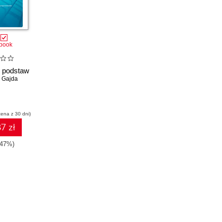
book
 podstaw
 Gajda
cena z 30 dni)
7 zł
-47%)