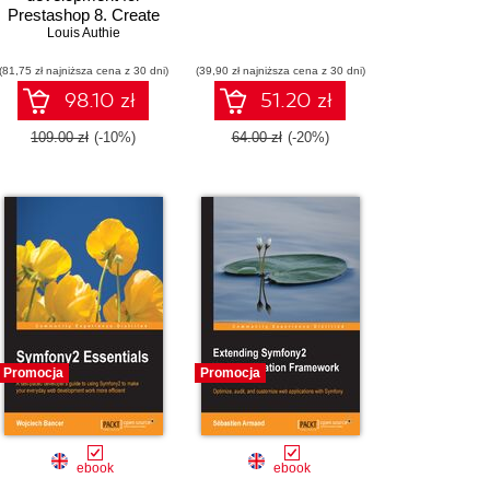
Prestashop 8. Create
modern, customizable,
Louis Authie
and dynamic online
(81,75 zł najniższa cena z 30 dni)
stores using efficient
(39,90 zł najniższa cena z 30 dni)
modules
98.10 zł
51.20 zł
109.00 zł
(-10%)
64.00 zł
(-20%)
Promocja
Promocja
ebook
ebook