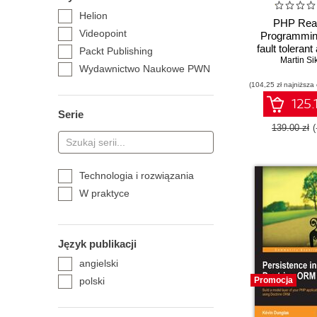
Helion
PHP Reac
Videopoint
Programming
fault tolerant
Packt Publishing
performing ap
Martin Si
Wydawnictwo Naukowe PWN
in PHP base
(104,25 zł najniższa
reactive arch
125.
Serie
139.00 zł
Technologia i rozwiązania
W praktyce
Język publikacji
angielski
polski
Promocja