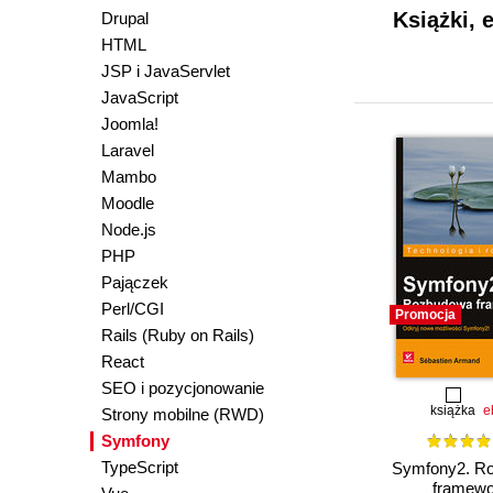
Książki, 
Drupal
HTML
JSP i JavaServlet
JavaScript
Joomla!
Laravel
Mambo
Moodle
Node.js
PHP
Pajączek
Perl/CGI
Promocja
Rails (Ruby on Rails)
React
SEO i pozycjonowanie
książka
e
Strony mobilne (RWD)
Symfony
TypeScript
Symfony2. R
framewo