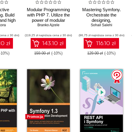
tive
Modular Programming
Mastering Symfony.
. Build
with PHP 7. Utilize the
Orchestrate the
 and high
power of modular
designing,
plication
kora
programming to
Branko Ajzele
development, testing,
Sohail Salehi
d on the
improve code
and deployment of web
 cena z 30 dni)
itecture
(119,25 zł najniższa cena z 30 dni)
readability,
(96,75 zł najniższa cena z 30 dni)
applications with
maintainability, and
Symfony
10 zł
143.10 zł
116.10 zł
testability
(-10%)
159.00 zł
(-10%)
129.00 zł
(-10%)
Promocja