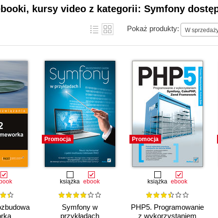
ebooki, kursy video z kategorii: Symfony dostę
Pokaż produkty:
W sprzedaż
Promocja
Promocja
book
książka
ebook
książka
ebook
ozbudowa
Symfony w
PHP5. Programowanie
rka
przykładach
z wykorzystaniem