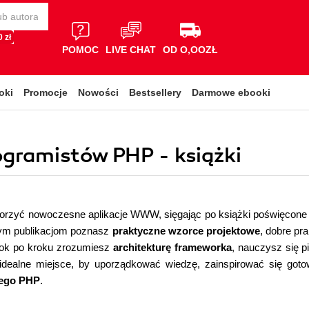
 zł
POMOC
LIVE CHAT
OD O,OOZŁ
oki
Promocje
Nowości
Bestsellery
Darmowe ebooki
ogramistów PHP - książki
tworzyć nowoczesne aplikacje WWW, sięgając po książki poświęcon
tym publikacjom poznasz
praktyczne wzorce projektowe
, dobre pr
rok po kroku zrozumiesz
architekturę frameworka
, nauczysz się p
o idealne miejsce, by uporządkować wiedzę, zainspirować się got
nego PHP
.