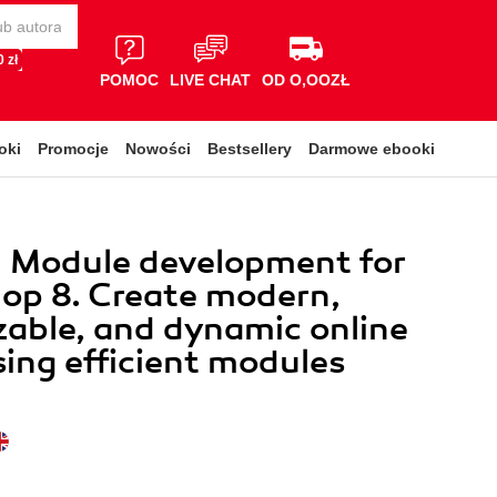
 zł
POMOC
LIVE CHAT
OD O,OOZŁ
oki
Promocje
Nowości
Bestsellery
Darmowe ebooki
l Module development for
op 8. Create modern,
able, and dynamic online
sing efficient modules