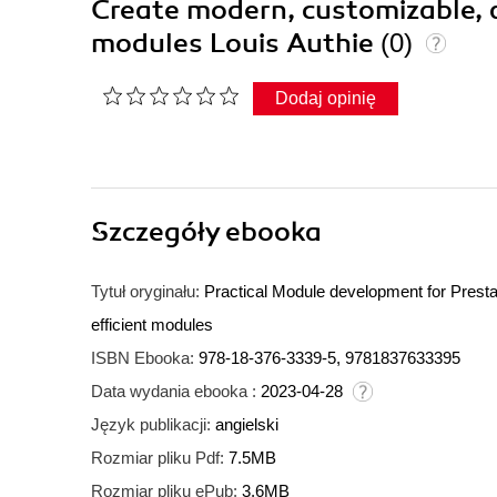
Create modern, customizable, a
modules Louis Authie
(0)
Dodaj opinię
Szczegóły
ebooka
Tytuł oryginału:
Practical Module development for Prest
efficient modules
ISBN Ebooka:
978-18-376-3339-5, 9781837633395
Data wydania ebooka :
2023-04-28
Język publikacji:
angielski
Rozmiar pliku Pdf:
7.5MB
Rozmiar pliku ePub:
3.6MB