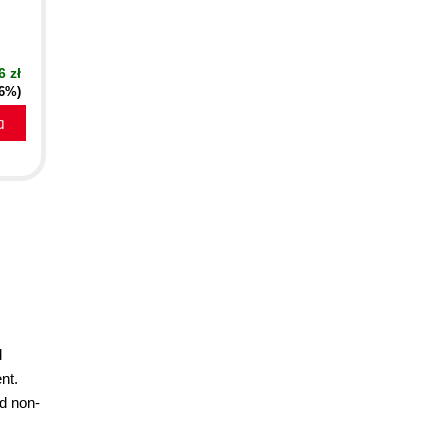
n
6 zł
16%)
a
d
nt.
nd non-