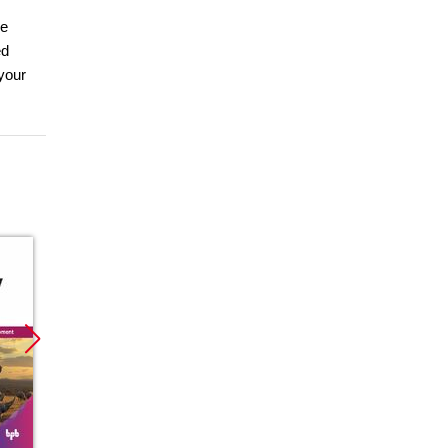
ce
ed
your
Promocja
Promocja
Promoc