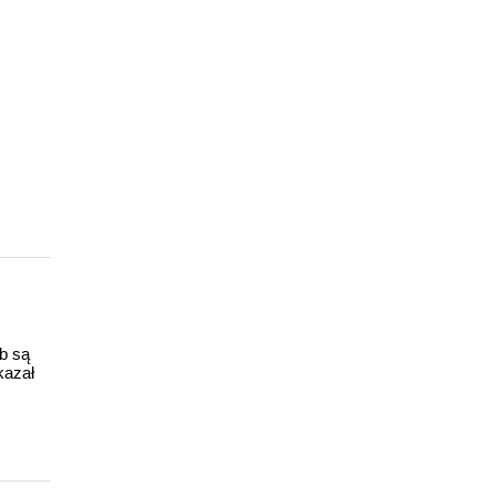
ub są
kazał