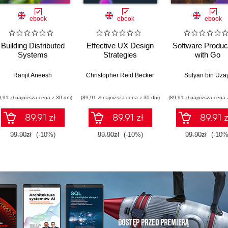
ebook
ebook
ebook
Building Distributed
Effective UX Design
Software Product
Systems
Strategies
with Go
y McKeon
Ranjit Aneesh
Christopher Reid Becker
Sufyan bin Uza
9,91 zł najniższa cena z 30 dni)
(89,91 zł najniższa cena z 30 dni)
(89,91 zł najniższa cena 
89.91 zł
89.91 zł
89.91 z
99.90zł
(-10%)
99.90zł
(-10%)
99.90zł
(-10%