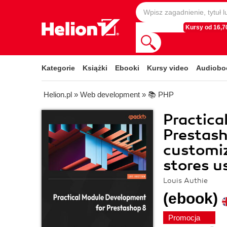
Kursy od 16,70
Kategorie
Książki
Ebooki
Kursy video
Audiobo
Helion.pl
»
Web development
»
📚 PHP
Practica
Prestash
customiz
stores u
Louis Authie
(ebook)
Promocja