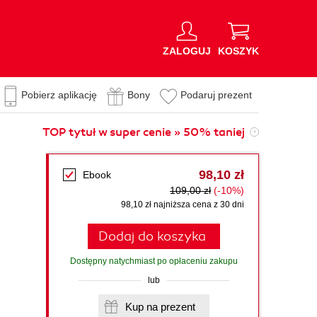
ZALOGUJ
KOSZYK
Pobierz aplikację
Bony
Podaruj prezent
TOP tytuł w super cenie » 50% taniej
98,10 zł
Ebook
109,00 zł
(-10%)
98,10 zł najniższa cena z 30 dni
Dodaj do koszyka
Dostępny natychmiast po opłaceniu zakupu
lub
Kup na prezent