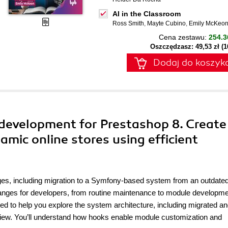
AI in the Classroom
Ross Smith
,
Mayte Cubino
,
Emily McKeo
Cena zestawu:
254.3
Oszczędzasz: 49,53 zł (
Dodaj do koszyk
 development for Prestashop 8. Create
mic online stores using efficient
ges, including migration to a Symfony-based system from an outdate
changes for developers, from routine maintenance to module developme
d to help you explore the system architecture, including migrated a
rview. You’ll understand how hooks enable module customization and