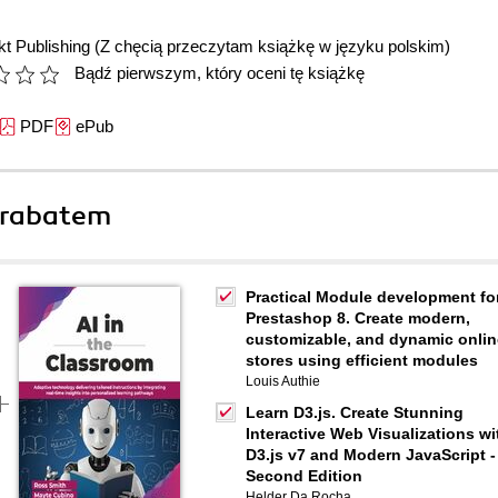
t Publishing
(Z chęcią przeczytam książkę w języku polskim)
Bądź pierwszym, który oceni tę książkę
PDF
ePub
 rabatem
Practical Module development fo
Prestashop 8. Create modern,
customizable, and dynamic onlin
stores using efficient modules
Louis Authie
Learn D3.js. Create Stunning
Interactive Web Visualizations wi
D3.js v7 and Modern JavaScript -
Second Edition
Helder Da Rocha