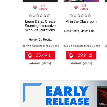
ebook
ebook
Learn D3.js. Create
AI in the Classroom
Stunning Interactive
Web Visualizations
Ross Smith
,
Mayte Cubino
,
Emil
with D3.js v7 and
Modern JavaScript -
Helder Da Rocha
Second Edition
(85,49 zł najniższa cena z 30 dni)
(89,91 zł najniższa cena z 30 dni)
(8
85.49 zł
89.91 zł
94.99zł
(-10%)
99.90zł
(-10%)