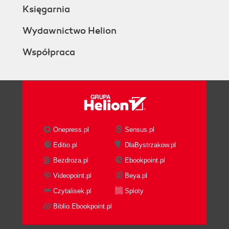
Księgarnia
Wydawnictwo Helion
Współpraca
Onepress.pl
Sensus.pl
Editio.pl
DlaBystrzakow.pl
Bezdroza.pl
Ebookpoint.pl
Videopoint.pl
Beya.pl
Czytalisek.pl
Sploty
Biblio.Ebookpoint.pl