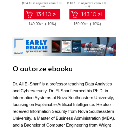
(134,10 zł najniższa cena z 30
(143,10 zł najniższa cena z 30
(49,50 zł naj
models with hands-
models with hands-
dni)
dni)
on, real-world
on real-world
134.10 zł
143.10 zł
examples - Second
examples
Edition
149.00zł
(-10%)
159.00zł
(-10%)
99.0
O autorze
ebooka
Dr. Ali El-Sharif is a professor teaching Data Analytics
and Cybersecurity. Dr. El-Sharif earned his Ph.D. in
Information Systems at Nova Southeastern University,
focusing on Explainable Artificial Intelligence. He also
received Information Security from Nova Southeastern
University, a Master of Business Administration (MBA),
and a Bachelor of Computer Engineering from Wright