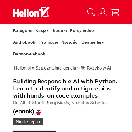
Kategorie
Książki
Ebooki
Kursy video
Audiobooki
Promocje
Nowości
Bestsellery
Darmowe ebooki
Helion.pl
»
Sztuczna inteligencja
»
📚 Ryzyko w AI
Building Responsible AI with Python.
Learn to identify and mitigate bias
with hands-on code examples
Dr. Ali El-Sharif, Serg Masís, Nicholas Schmidt
(ebook)
Niedostępna