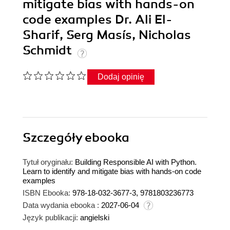
mitigate bias with hands-on
code examples Dr. Ali El-
Sharif, Serg Masís, Nicholas
Schmidt
Dodaj opinię
Szczegóły
ebooka
Tytuł oryginału:
Building Responsible AI with Python.
Learn to identify and mitigate bias with hands-on code
examples
ISBN Ebooka:
978-18-032-3677-3, 9781803236773
Data wydania ebooka :
2027-06-04
Język publikacji:
angielski