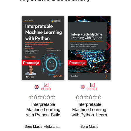
Promocja
Promocja
Nowość
Promocj
ebook
ebook
ksią
Interpretable
Interpretable
Microso
Machine Learning
Machine Learning
p
with Python. Build
with Python. Learn
Kom
explainable, fair,
to build
proj
and robust high-
interpretable high-
now
Serg Masís
,
Aleksander Molak
,
Denis Rothman
Serg Masís
Nikola Ili
performance
performance
anali