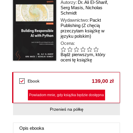
Autorzy:
Dr. Ali El-Sharif
,
Serg Masís
,
Nicholas
Schmidt
Wydawnictwo:
Packt
Publishing
(Z chęcią
przeczytam książkę w
języku polskim)
Ocena:
Bądź pierwszym, który
oceni tę książkę
139,00 zł
Ebook
Powiadom mnie, gdy książka będzie dostępna
Przenieś na półkę
Opis
ebooka