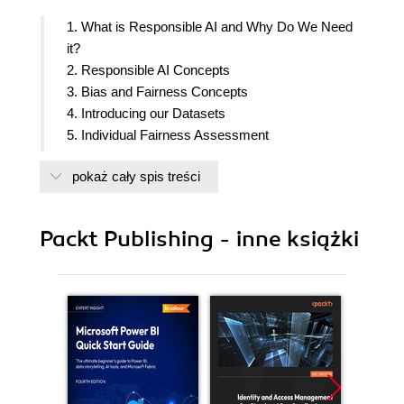
1. What is Responsible AI and Why Do We Need
it?
2. Responsible AI Concepts
3. Bias and Fairness Concepts
4. Introducing our Datasets
5. Individual Fairness Assessment
6. Choosing the Right Metrics: A Summary
pokaż cały spis treści
7. Choosing the Right Metrics: A Summary
8. Feature Importance Explanations
9. Visual Explanations
Packt Publishing - inne książki
10. Decision Trees & Decision Rules Explanations
11. Contrastive and Counterfactual Explanations
12. Choosing the Right Explanation: A Summary
13. Pre-Processing Methods
14. In-Processing Methods
15. Choosing the Right Mitigation Approaches: A
Summary
16. Choosing the Right Mitigation Approaches: A