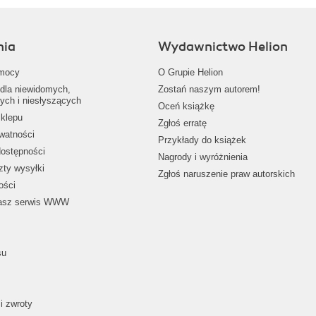
nia
Wydawnictwo Helion
mocy
O Grupie Helion
dla niewidomych,
Zostań naszym autorem!
ych i niesłyszących
Oceń książkę
klepu
Zgłoś erratę
ywatności
Przykłady do książek
dostępności
Nagrody i wyróżnienia
zty wysyłki
Zgłoś naruszenie praw autorskich
ości
nasz serwis WWW
su
i zwroty