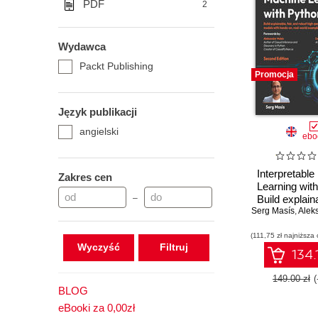
PDF
2
Wydawca
Packt Publishing
Promocja
Język publikacji
angielski
ebo
Interpretabl
Zakres cen
Learning wit
–
Build explaina
Serg Masís
and robust
,
Aleks
performance
(111,75 zł najniższa 
with hands-o
Wyczyść
world exam
134.
Second Ed
149.00 zł
BLOG
eBooki za 0,00zł