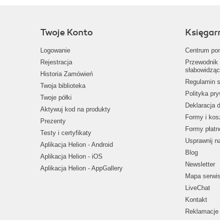
Twoje Konto
Księgar
Logowanie
Centrum po
Rejestracja
Przewodnik 
słabowidząc
Historia Zamówień
Regulamin s
Twoja biblioteka
Polityka pr
Twoje półki
Deklaracja 
Aktywuj kod na produkty
Formy i kos
Prezenty
Formy płatn
Testy i certyfikaty
Usprawnij 
Aplikacja Helion - Android
Blog
Aplikacja Helion - iOS
Newsletter
Aplikacja Helion - AppGallery
Mapa serwi
LiveChat
Kontakt
Reklamacje 