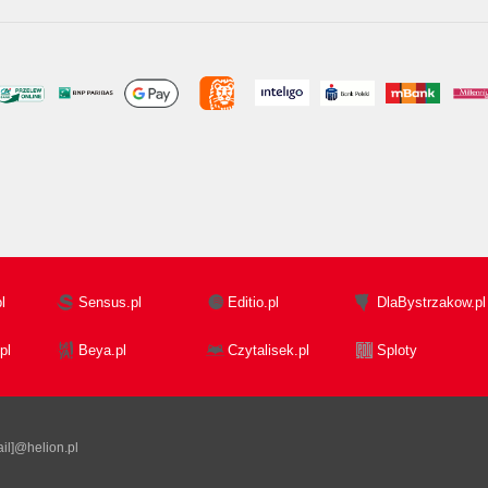
l
Sensus.pl
Editio.pl
DlaBystrzakow.pl
pl
Beya.pl
Czytalisek.pl
Sploty
il]@helion.pl