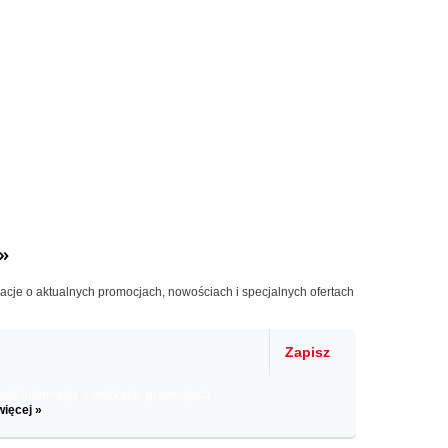
»
macje o aktualnych promocjach, nowościach i specjalnych ofertach
Zapisz
il informacje o zniżkach, promocjach
więcej »