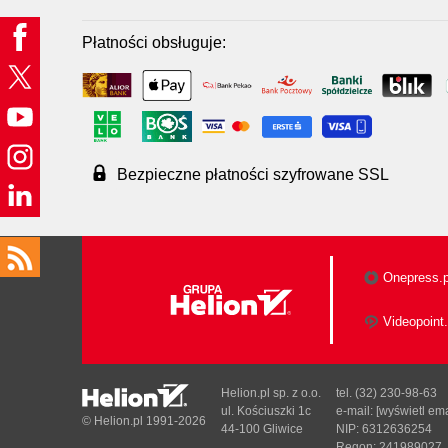
Płatności obsługuje:
Bezpieczne płatności szyfrowane SSL
Onepress.p
Videopoint.
Helion.pl sp. z o.o.
tel. (32) 230-98-63
ul. Kościuszki 1c
e-mail:
[wyświetl ema
© Helion.pl 1991-2026
44-100 Gliwice
NIP: 6312636254
Regon: 241989027