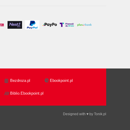
Bezdroza.pl
Ebookpoint.pl
Biblio.Ebookpoint.pl
Designed with ♥ by
Tonik.pl