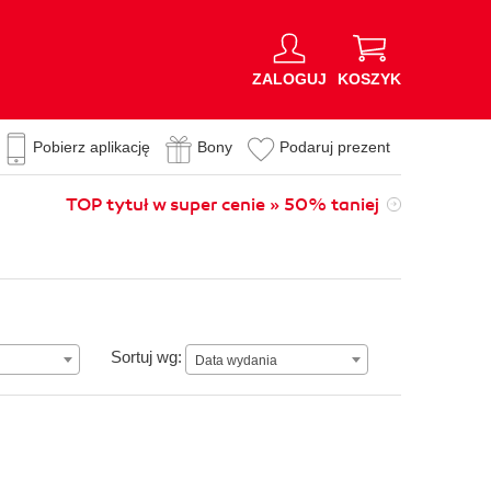
ZALOGUJ
KOSZYK
Pobierz aplikację
Bony
Podaruj prezent
TOP tytuł w super cenie » 50% taniej
Data wydania
Sortuj wg:
Data wydania