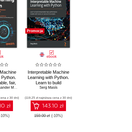
Promocja
ok
ebook
e Machine
Interpretable Machine
h Python.
Learning with Python.
ble, fair,
Learn to build
 high-
ander Molak
,
Denis Rothman
interpretable high-
Serg Masís
 models
performance models
cena z 30 dni)
n, real-
(119,25 zł najniższa cena z 30 dni)
with hands-on real-
ples -
world examples
10 zł
143.10 zł
ition
(-10%)
159.00 zł
(-10%)