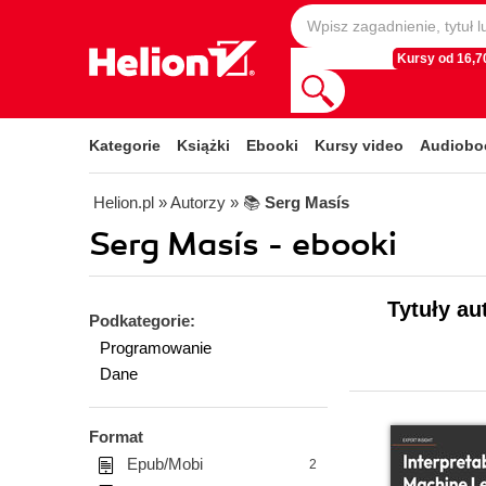
Kursy od 16,70
Kategorie
Książki
Ebooki
Kursy video
Audiobo
Helion.pl
» Autorzy
» 📚
Serg Masís
Serg Masís - ebooki
Tytuły au
Podkategorie:
Programowanie
Dane
Format
Epub/Mobi
2