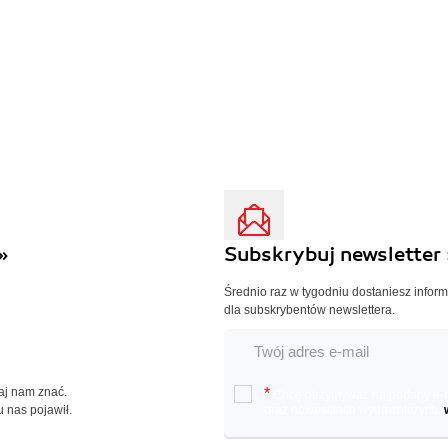
»
Subskrybuj newsletter 
Średnio raz w tygodniu dostaniesz infor
dla subskrybentów newslettera.
Daj nam znać.
*
Chcę otrzymywać na podany e-ma
u nas pojawił.
oraz nowościach wydawniczych.