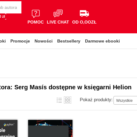
 zł
POMOC
LIVE CHAT
OD O,OOZŁ
oki
Promocje
Nowości
Bestsellery
Darmowe ebooki
tora: Serg Masís dostępne w księgarni Helion
Pokaż produkty:
Wszystkie