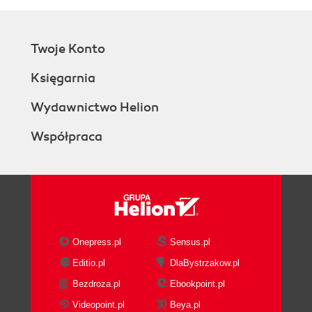
Twoje Konto
Księgarnia
Wydawnictwo Helion
Współpraca
Onepress.pl
Sensus.pl
Editio.pl
DlaBystrzakow.pl
Bezdroza.pl
Ebookpoint.pl
Videopoint.pl
Beya.pl