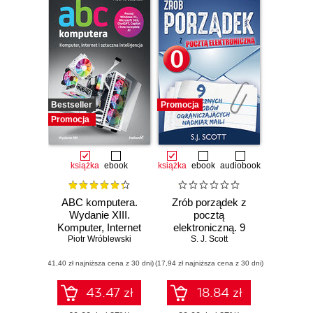
Bestseller
Promocja
Promocja
książka
ebook
książka
ebook
audiobook
ABC komputera.
Zrób porządek z
Wydanie XIII.
pocztą
Komputer, Internet
elektroniczną. 9
Piotr Wróblewski
i sztuczna
skutecznych
S. J. Scott
inteligencja
sposobów
(41,40 zł najniższa cena z 30 dni)
(17,94 zł najniższa cena z 30 dni)
ograniczających
nadmiar maili
43.47 zł
18.84 zł