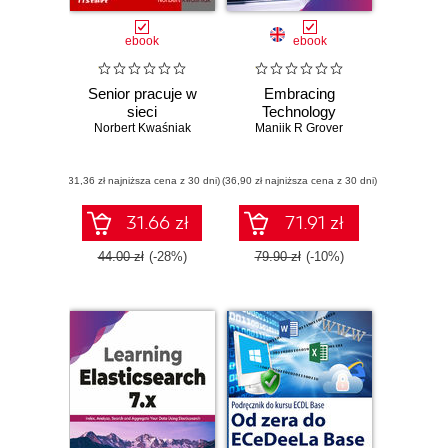
ebook
ebook
Senior pracuje w
Embracing
sieci
Technology
Norbert Kwaśniak
Maniik R Grover
(31,36 zł najniższa cena z 30 dni)
(36,90 zł najniższa cena z 30 dni)
31.66 zł
71.91 zł
44.00 zł
(-28%)
79.90 zł
(-10%)