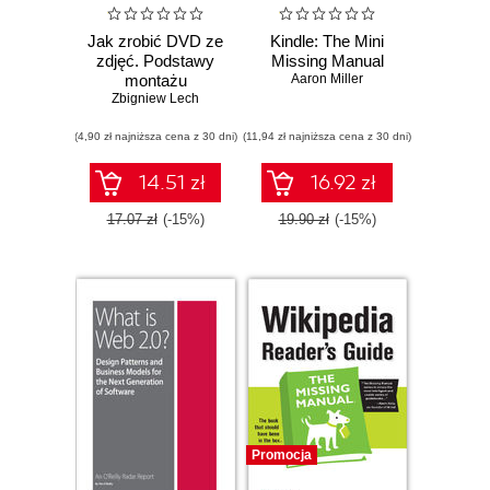
Jak zrobić DVD ze
Kindle: The Mini
zdjęć. Podstawy
Missing Manual
montażu
Aaron Miller
Zbigniew Lech
filmowego
(4,90 zł najniższa cena z 30 dni)
(11,94 zł najniższa cena z 30 dni)
14.51 zł
16.92 zł
17.07 zł
(-15%)
19.90 zł
(-15%)
Promocja