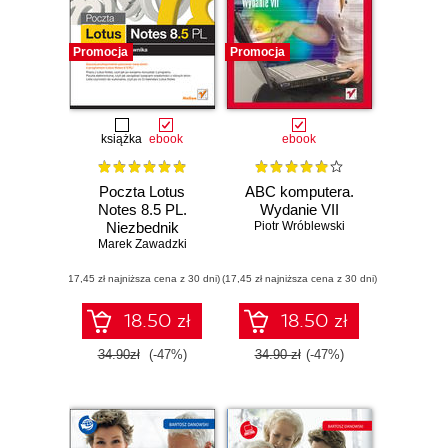
Promocja
Promocja
książka
ebook
ebook
Poczta Lotus
ABC komputera.
Notes 8.5 PL.
Wydanie VII
Niezbednik
Piotr Wróblewski
Marek Zawadzki
uzytkownika
(17,45 zł najniższa cena z 30 dni)
(17,45 zł najniższa cena z 30 dni)
18.50 zł
18.50 zł
34.90zł
(-47%)
34.90 zł
(-47%)