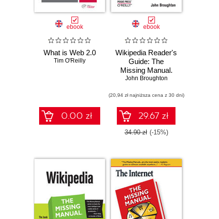
ebook
ebook
What is Web 2.0
Wikipedia Reader's
Tim O'Reilly
Guide: The
Missing Manual.
John Broughton
The Missing
Manual
(20,94 zł najniższa cena z 30 dni)
0.00 zł
29.67 zł
34.90 zł
(-15%)