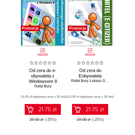
Promocja
Promocja
ebook
ebook
Od zera do e-
Od zera do
obywatela z
Eobywatela
Windowsem 8
Rafał Bury
,
Łukasz Galos
Rafał Bury
(13,05 zł najniższa cena z 30 dni)
(13,05 zł najniższa cena z 30 dni)
21.75 zł
21.75 zł
29.00 zł
(-25%)
29.00 zł
(-25%)