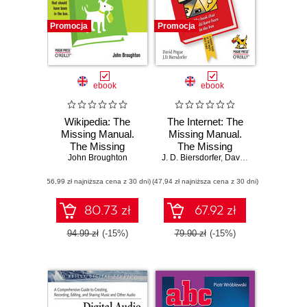
Promocja
Promocja
ebook
ebook
Wikipedia: The
The Internet: The
Missing Manual.
Missing Manual.
The Missing
The Missing
John Broughton
Manual
J. D. Biersdorfer
Manual
,
David Pogue
(56,99 zł najniższa cena z 30 dni)
(47,94 zł najniższa cena z 30 dni)
80.73 zł
67.92 zł
94.99 zł
(-15%)
79.90 zł
(-15%)