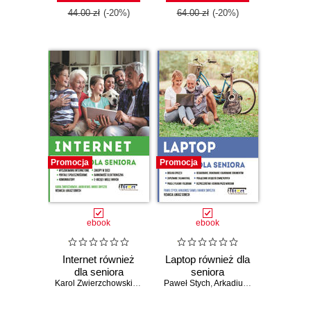
44.00 zł
(-20%)
64.00 zł
(-20%)
Promocja
Promocja
ebook
ebook
Internet również
Laptop również dla
dla seniora
seniora
Karol Zwierzchowski
,
Jakub Hewig
Paweł Stych
,
Marek Smyczek
,
Arkadiusz Gaweł
,
Marek 