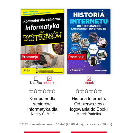
Promocja
Promocja
książka
ebook
ebook
Komputer dla
Historia Internetu:
seniorów.
Od pierwszego
Informatyka dla
logowania do Epoki
Nancy C. Muir
bystrzaków
Marek Pudełko
AI
(17,45 zł najniższa cena z 30 dni)
(28,80 zł najniższa cena z 30 dni)