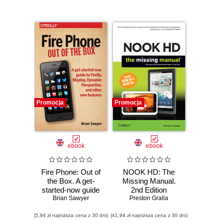
Promocja
Promocja
ebook
ebook
Fire Phone: Out of
NOOK HD: The
the Box. A get-
Missing Manual.
started-now guide
2nd Edition
to Firefly, Mayday,
Brian Sawyer
Preston Gralla
Dynamic
(5,94 zł najniższa cena z 30 dni)
Perspective, and
(41,94 zł najniższa cena z 30 dni)