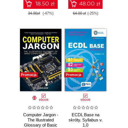
18.50 zł
48.00 zł
34.90zł
(-47%)
64.00 zł
(-25%)
Promocja
Promocja
ebook
ebook
Computer Jargon -
ECDL Base na
The Illustrated
skróty. Syllabus v.
Glossary of Basic
1.0