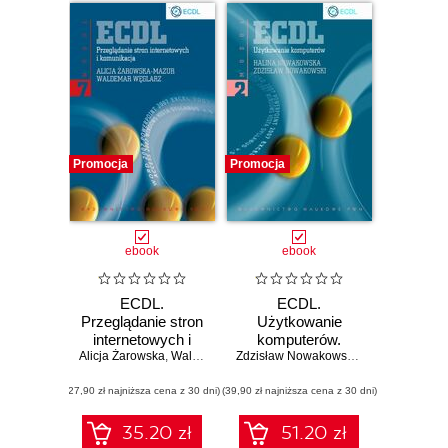
Promocja
Promocja
ebook
ebook
ECDL.
ECDL.
Przeglądanie stron
Użytkowanie
internetowych i
komputerów.
Alicja Żarowska
komunikacja.
,
Waldemar Węglarz
Moduł 2
Zdzisław Nowakowski
,
Halina Nowako
Moduł 7
(27,90 zł najniższa cena z 30 dni)
(39,90 zł najniższa cena z 30 dni)
35.20 zł
51.20 zł