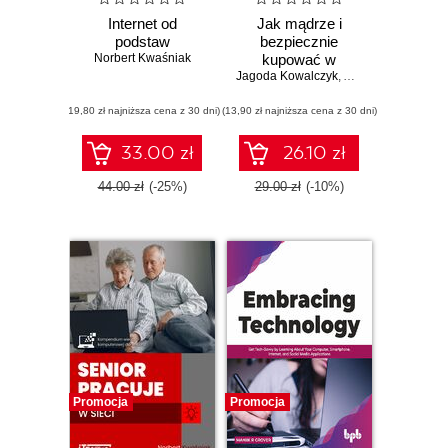
Internet od
Jak mądrze i
podstaw
bezpiecznie
Norbert Kwaśniak
kupować w
Jagoda Kowalczyk
internecie?
,
Artur Weber
,
Marty
(19,80 zł najniższa cena z 30 dni)
(13,90 zł najniższa cena z 30 dni)
33.00 zł
26.10 zł
44.00 zł
(-25%)
29.00 zł
(-10%)
Promocja
Promocja