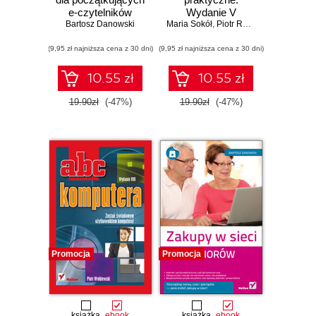
e-czytelników
Wydanie V
Bartosz Danowski
Maria Sokół
,
Piotr Rajca
(9,95 zł najniższa cena z 30 dni)
(9,95 zł najniższa cena z 30 dni)
10.55 zł
10.55 zł
19.90zł
(-47%)
19.90zł
(-47%)
Promocja
Promocja
książka
ebook
książka
ebook