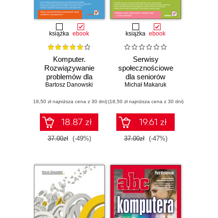
książka
ebook
książka
ebook
Komputer.
Serwisy
Rozwiązywanie
społecznościowe
problemów dla
dla seniorów
Bartosz Danowski
seniorów
Michał Makaruk
(18,50 zł najniższa cena z 30 dni)
(18,50 zł najniższa cena z 30 dni)
18.87 zł
19.61 zł
37.00zł
(-49%)
37.00zł
(-47%)