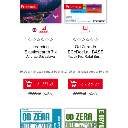
Promocja
Promocja
ebook
ebook
Learning
Od Zera do
Elasticsearch 7.x
ECeDeeLa - BASE
Anurag Srivastava
Patryk Pić
,
Rafał Bury
,
Marlena Gancar
(36,90 zł najniższa cena z 30 dni)
(17,55 zł najniższa cena z 30 dni)
71.91 zł
29.25 zł
79.90 zł
(-10%)
39.00 zł
(-25%)