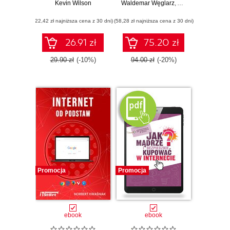
Kevin Wilson
Computer
Waldemar Węglarz
,
Alicja Żarowska-M
Terminology.
(22,42 zł najniższa cena z 30 dni)
Decode and
(58,28 zł najniższa cena z 30 dni)
simplify complex
computer terms
26.91 zł
75.20 zł
with easy-to-follow
visual guides
29.90 zł
(-10%)
94.00 zł
(-20%)
Promocja
Promocja
ebook
ebook