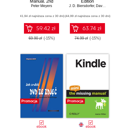
Manual. 2nd
Edition
Peter Meyers
Edition
J. D. Biersdorfer
,
David Pogue
(41,94 zł najniższa cena z 30 dni)
(44,99 zł najniższa cena z 30 dni)
59.42 zł
63.74 zł
69.90 zł
(-15%)
74.99 zł
(-15%)
Promocja
Promocja
ebook
ebook