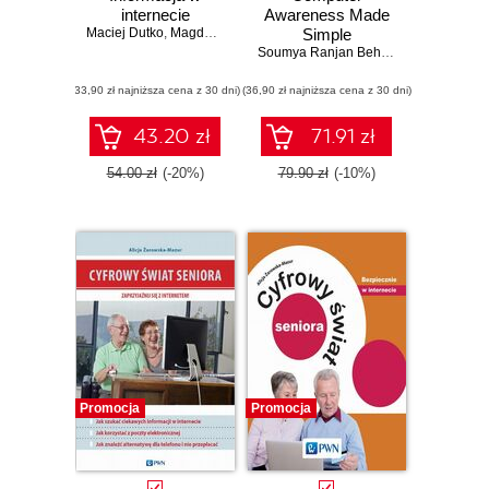
internecie
Awareness Made
Maciej Dutko
,
Magdalena Karciarz
Simple
Soumya Ranjan Behera
(33,90 zł najniższa cena z 30 dni)
(36,90 zł najniższa cena z 30 dni)
43.20 zł
71.91 zł
54.00 zł
(-20%)
79.90 zł
(-10%)
Promocja
Promocja