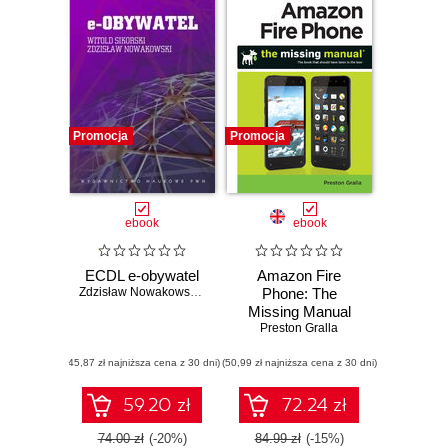
Promocja
Promocja
ebook
ebook
ECDL e-obywatel
Amazon Fire
Zdzisław Nowakowski
,
Witold Sikorski
Phone: The
Missing Manual
Preston Gralla
(45,87 zł najniższa cena z 30 dni)
(50,99 zł najniższa cena z 30 dni)
59.20 zł
72.24 zł
74.00 zł
(-20%)
84.99 zł
(-15%)