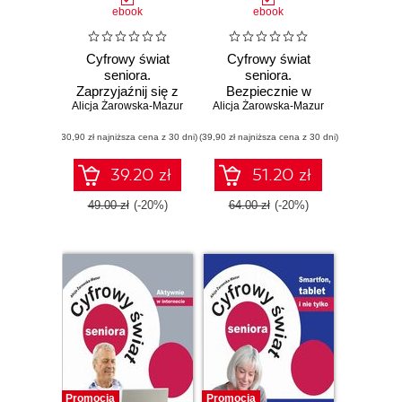
ebook
ebook
Cyfrowy świat
Cyfrowy świat
seniora.
seniora.
Zaprzyjaźnij się z
Bezpiecznie w
Alicja Żarowska-Mazur
Internetem
Alicja Żarowska-Mazur
internecie
(30,90 zł najniższa cena z 30 dni)
(39,90 zł najniższa cena z 30 dni)
39.20 zł
51.20 zł
49.00 zł
(-20%)
64.00 zł
(-20%)
Promocja
Promocja