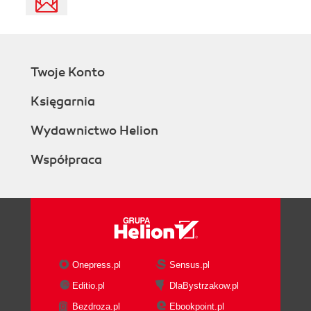
Twoje Konto
Księgarnia
Wydawnictwo Helion
Współpraca
Onepress.pl
Sensus.pl
Editio.pl
DlaBystrzakow.pl
Bezdroza.pl
Ebookpoint.pl