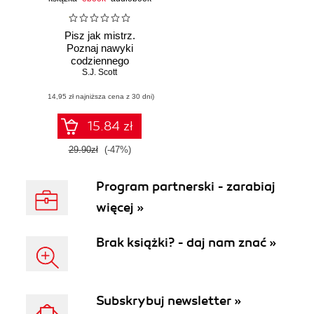
Pisz jak mistrz.
Poznaj nawyki
codziennego
pisania i uwolnij się
S.J. Scott
od blokady
(14,95 zł najniższa cena z 30 dni)
twórczej
15.84 zł
29.90zł
(-47%)
Program partnerski - zarabiaj
więcej »
Brak książki? - daj nam znać »
Subskrybuj newsletter »