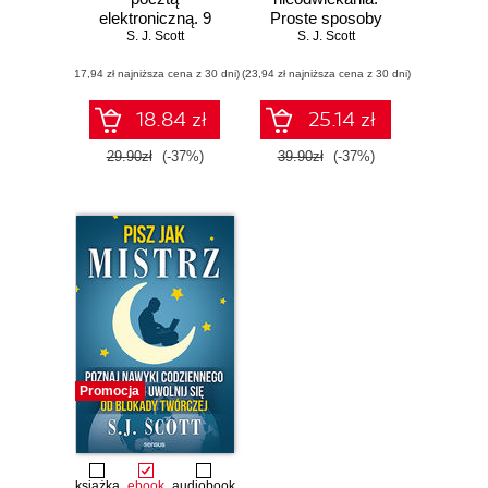
elektroniczną. 9
Proste sposoby
skutecznych
S. J. Scott
pokonania
S. J. Scott
sposobów
prokrastynacji
(17,94 zł najniższa cena z 30 dni)
ograniczających
(23,94 zł najniższa cena z 30 dni)
nadmiar maili
18.84 zł
25.14 zł
29.90zł
(-37%)
39.90zł
(-37%)
Promocja
książka
ebook
audiobook