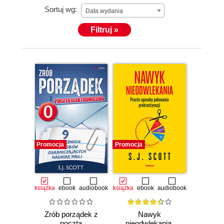
Sortuj wg:
Data wydania
Filtruj »
Promocja
Promocja
książka
ebook
audiobook
książka
ebook
audiobook
Zrób porządek z
Nawyk
pocztą
nieodwlekania.