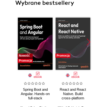
Wybrane bestsellery
Nowość
Promocja
Promocj
Promocja
ebook
ebook
Spring Boot and
React and React
Google 
Angular. Hands-on
Native. Build
The 
full-stack
cross-platform
development with
JavaScript and
Java, Spring,
TypeScript apps for