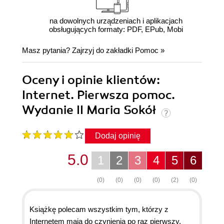
na dowolnych urządzeniach i aplikacjach
obsługujących formaty: PDF, EPub, Mobi
Masz pytania? Zajrzyj do zakładki
Pomoc
»
Oceny i opinie klientów:
Internet. Pierwsza pomoc.
Wydanie II Maria Sokół
Dodaj opinię
5.0
1
2
3
4
5
6
(0)
(0)
(0)
(0)
(2)
(0)
Książkę polecam wszystkim tym, którzy z
Internetem mają do czynienia po raz pierwszy.