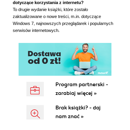
dotyczące korzystania z internetu?
37. Jak skonfigurować program Windows Defender,
To drugie wydanie książki, które zostało
zaktualizowane o nowe treści, m.in. dotyczące
aby skutecznie chronił system przed internetowymi
Windows 7, najnowszych przeglądarek i popularnych
wrogami? (108)
serwisów internetowych.
38. Jak ustrzec się przed wirusami? (111)
Program partnerski -
zarabiaj więcej »
Brak książki? - daj
nam znać »