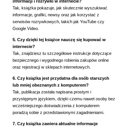
informacji i rozrywki w internecie?
27. Jak w Gadu-Gadu radzić sobie z natrętami? (82)
Tak, książka pokazuje, jak skutecznie wyszukiwać
28. Jak słuchać radia za pośrednictwem
informacje, grafiki, newsy oraz jak korzystać z
serwisów rozrywkowych, takich jak YouTube czy
komputera? (84)
Google Video.
29. Gdzie w internecie można poczatować? (87)
5. Czy dzięki tej książce nauczę się kupować w
30. Jak korzystać z Facebooka? (90)
internecie?
Tak, znajdziesz tu szczegółowe instrukcje dotyczące
31. Jak kupować w internecie? (94)
bezpiecznego i wygodnego robienia zakupów online
32. Jak zarejestrować się w serwisie gier online?
oraz rejestracji w sklepach internetowych.
(97)
6. Czy książka jest przydatna dla osób starszych
lub mniej obeznanych z komputerem?
33. Jak grać online? (99)
Tak, publikacja została napisana prostym i
34. Jak grać w gry flashowe? (101)
przystępnym językiem, dzięki czemu nawet osoby bez
wcześniejszego doświadczenia z komputerem
35. Jak dbać o bezpieczeństwo komputera w
poradzą sobie z przedstawionymi zagadnieniami.
internecie? Zapora systemu Windows (103)
7. Czy książka zawiera aktualne informacje
36. Jak uaktualnić system Windows 7? (105)