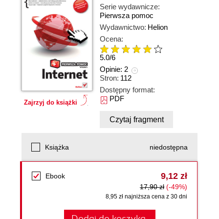
Serie wydawnicze:
Pierwsza pomoc
Wydawnictwo:
Helion
Ocena:
5.0
/
6
Opinie:
2
Stron:
112
Dostępny format:
PDF
Zajrzyj do książki
Czytaj fragment
Książka
niedostępna
9,12 zł
Ebook
17,90 zł
(-49%)
8,95 zł najniższa cena z 30 dni
Dodaj do koszyka