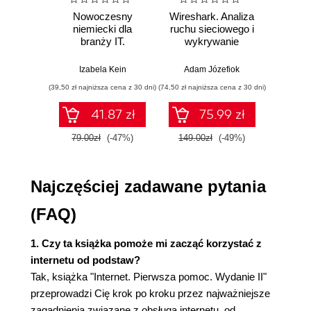
10. Jak w internecie szukać drogi? Google Maps
Nowoczesny
Wireshark. Analiza
Aut
niemiecki dla
ruchu sieciowego i
prze
(32)
branży IT.
wykrywanie
s
Praktyczne
włamań
ste
11. Jak wyszukiwać w internecie zasoby naukowe?
przykłady i
p
Izabela Kein
Adam Józefiok
Wito
ćwiczenia
(35)
(39,50 zł najniższa cena z 30 dni)
(74,50 zł najniższa cena z 30 dni)
(29,95 zł naj
12. Jakie zadanie ma serwer proxy? (37)
41.87 zł
75.99 zł
13. Co to jest źródłowa postać strony WWW? (39)
79.00zł
(-47%)
149.00zł
(-49%)
59.9
14. Jak wydrukować stronę WWW? (42)
15. Jak założyć konto e-mail? (45)
Najczęściej zadawane pytania
16. Jak korzystać z poczty e-mail przez WWW? (48)
(FAQ)
17. Jak obsługiwać załączniki poczty e-mail
1. Czy ta książka pomoże mi zacząć korzystać z
poprzez WWW? (51)
internetu od podstaw?
Tak, książka "Internet. Pierwsza pomoc. Wydanie II"
18. Jak skonfigurować program Poczta usługi
przeprowadzi Cię krok po kroku przez najważniejsze
Windows Live? (54)
zagadnienia związane z obsługą internetu, od