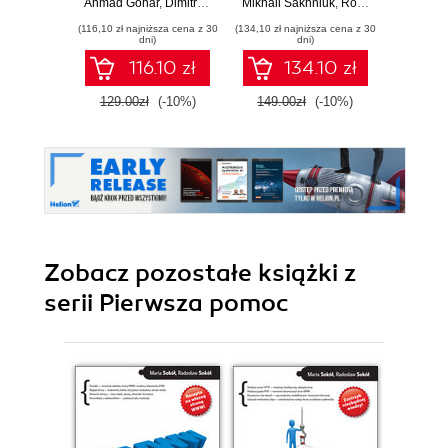
Ahmad Gohar
,
Dimitrios Kyriakakis
Mikhail Sakhniuk
,
Rodrigo Lobenwein
Angular and
web and mobile -
(116,10 zł najniższa cena z 30
(134,10 zł najniższa cena z 30
(143,10 zł 
TypeScript -
Sixth Edition
dni)
dni)
Second Edition
116.10 zł
134.10 zł
129.00zł
(-10%)
149.00zł
(-10%)
159.0
Zobacz pozostałe książki z
serii Pierwsza pomoc