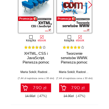
Promocja
Promocja
Promocj
książka
ebook
książka
ebook
ksią
XHTML, CSS i
Tworzenie
Fotogra
JavaScript.
serwisów WWW.
Pierw
Pierwsza pomoc
Pierwsza pomoc
Maria Sokół
,
Radosław Sokół
Maria Sokół
,
Radosław Sokół
(7,44 zł najniższa cena z 30 dni)
(7,44 zł najniższa cena z 30 dni)
(7,44 zł najn
7.90 zł
7.90 zł
14.90zł
(-47%)
14.90zł
(-47%)
14.9