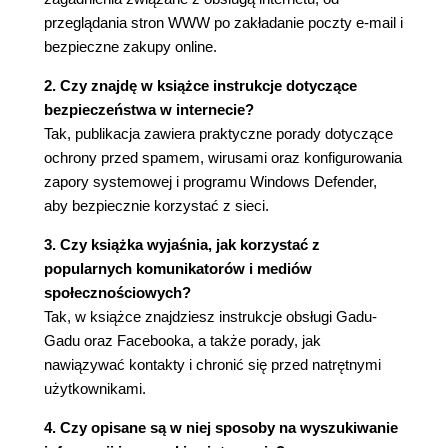
przeglądania stron WWW po zakładanie poczty e-mail i
19. Jak napisać list e-mail, korzystając z Poczty
bezpieczne zakupy online.
usługi Windows Live? (58)
2. Czy znajdę w książce instrukcje dotyczące
20. Jak odebrać pocztę i odpowiedzieć na
bezpieczeństwa w internecie?
Tak, publikacja zawiera praktyczne porady dotyczące
otrzymany list e-mail? (61)
ochrony przed spamem, wirusami oraz konfigurowania
21. Jak obsłużyć załączniki otrzymane z listem e-
zapory systemowej i programu Windows Defender,
aby bezpiecznie korzystać z sieci.
mail? (64)
22. Jak w programie Poczta usługi Windows Live
3. Czy książka wyjaśnia, jak korzystać z
popularnych komunikatorów i mediów
korzystać z bazy adresów? (66)
społecznościowych?
23. Jak się bronić przed spamem? (69)
Tak, w książce znajdziesz instrukcje obsługi Gadu-
Gadu oraz Facebooka, a także porady, jak
24. Jak zainstalować Gadu-Gadu? (72)
nawiązywać kontakty i chronić się przed natrętnymi
25. Jak dodać znajomych do Gadu-Gadu? (75)
użytkownikami.
26. Jak nawiązać kontakt przez Gadu-Gadu? (78)
4. Czy opisane są w niej sposoby na wyszukiwanie