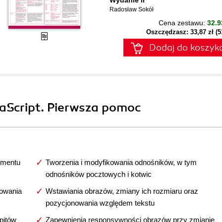
Wydanie II
Radosław Sokół
Cena zestawu:
32.9
Oszczędzasz: 33,87 zł (
Dodaj do koszyk
vaScript. Pierwsza pomoc
umentu
Tworzenia i modyfikowania odnośników, w tym
odnośników pocztowych i kotwic
dowania
Wstawiania obrazów, zmiany ich rozmiaru oraz
pozycjonowania względem tekstu
pitów
Zapewnienia responsywności obrazów przy zmianie