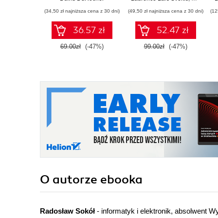
projektowania
internetowych
(34,50 zł najniższa cena z 30 dni)
(49,50 zł najniższa cena z 30 dni)
(12
responsywnych stron
internetowych
36.57 zł
52.47 zł
69.00zł
(-47%)
99.00zł
(-47%)
O autorze
ebooka
Radosław Sokół
- informatyk i elektronik, absolwent Wy