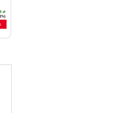
3 zł
51%)
a