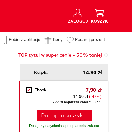
ZALOGUJ
KOSZYK
Pobierz aplikację
Bony
Podaruj prezent
TOP tytuł w super cenie » 50% taniej
14,90 zł
Książka
7,90 zł
Ebook
14,90 zł
(-47%)
7,44 zł najniższa cena z 30 dni
Dodaj do koszyka
Dostępny natychmiast po opłaceniu zakupu