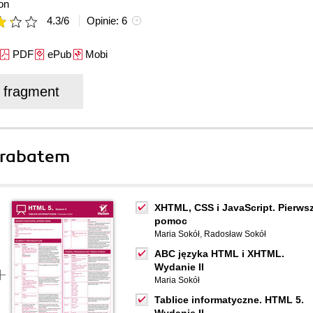
on
4.3
/
6
Opinie:
6
PDF
ePub
Mobi
j fragment
 rabatem
XHTML, CSS i JavaScript. Pierws
pomoc
Maria Sokół
,
Radosław Sokół
ABC języka HTML i XHTML.
Wydanie II
Maria Sokół
Tablice informatyczne. HTML 5.