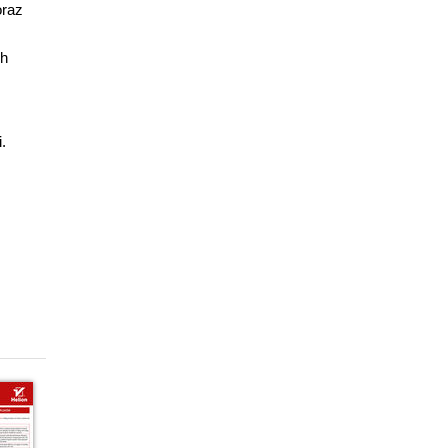
oraz
ch
.