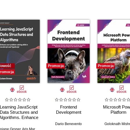
Nowość
Promocja
Promocja
romocja
ebook
ebook
ebook
Learning JavaScript
Frontend
Microsoft Pow
Data Structures and
Development
Platform
Algorithms. Enhance
your problem-solving
Dario Benevento
Goloknath Mish
skills in JavaScript
n Putten
oiane Groner
,
Rob Percival
,
Aris Markogiannakis
,
Daniel Ostrovsky