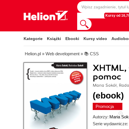
Kursy od 16,70
Kategorie
Książki
Ebooki
Kursy video
Audiobo
Helion.pl
»
Web development
»
📚 CSS
XHTML, C
pomoc
Maria Sokół, Rad
(ebook)
Promocja
Autorzy:
Maria Sok
Serie wydawnicze: