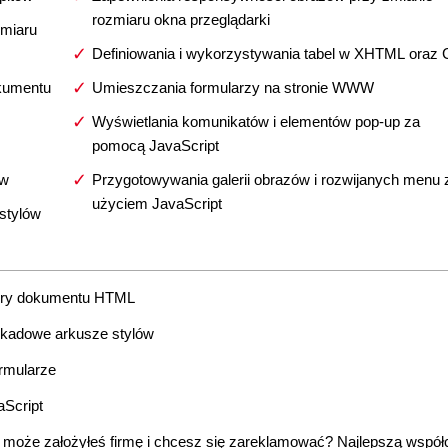
rozmiaru okna przeglądarki
zmiaru
Definiowania i wykorzystywania tabel w XHTML oraz
okumentu
Umieszczania formularzy na stronie WWW
Wyświetlania komunikatów i elementów pop-up za
pomocą JavaScript
aw
Przygotowywania galerii obrazów i rozwijanych menu 
użyciem JavaScript
stylów
tury dokumentu HTML
skadowe arkusze stylów
ormularze
Script
A może założyłeś firmę i chcesz się zareklamować? Najlepszą wspó