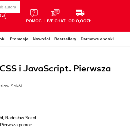
 zł
POMOC
LIVE CHAT
OD O,OOZŁ
oki
Promocje
Nowości
Bestsellery
Darmowe ebooki
SS i JavaScript. Pierwsza
osław Sokół
ół
,
Radosław Sokół
Pierwsza pomoc