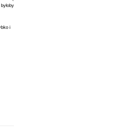
j byłoby
bko i