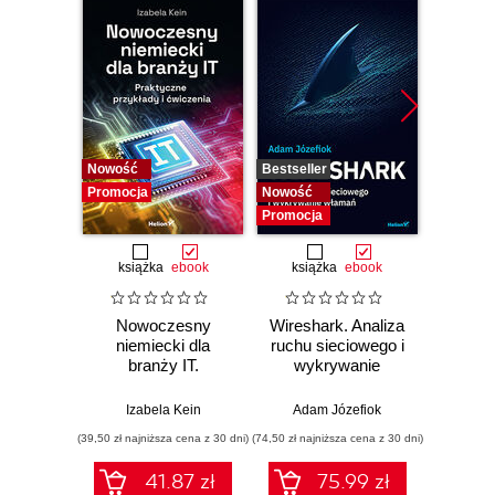
Nowość
Bestseller
Bestselle
Promocja
Nowość
Nowość
Promocja
Promocj
książka
ebook
książka
ebook
ksią
Nowoczesny
Wireshark. Analiza
Aut
niemiecki dla
ruchu sieciowego i
prze
branży IT.
wykrywanie
s
Praktyczne
włamań
ste
przykłady i
p
Izabela Kein
Adam Józefiok
Wito
ćwiczenia
(39,50 zł najniższa cena z 30 dni)
(74,50 zł najniższa cena z 30 dni)
(29,95 zł naj
41.87 zł
75.99 zł