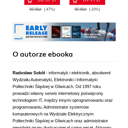
internetowych
Fif
69.00zł
(-47%)
99.90zł
(-10%)
149.0
O autorze
ebooka
Radosław Sokół
- informatyk i elektronik, absolwent
Wydziału Automatyki, Elektroniki i Informatyki
Politechniki Śląskiej w Gliwicach. Od 1997 roku
prowadzi własny serwis internetowy poświęcony
technologiom IT, między innymi oprogramowaniu oraz
programowaniu. Administrator systemów
komputerowych na Wydziale Elektrycznym
Politechniki Śląskiej w Gliwicach oraz administrator
newsbota grupy dyskusyjnej pl.comp.pecet. Aktywny