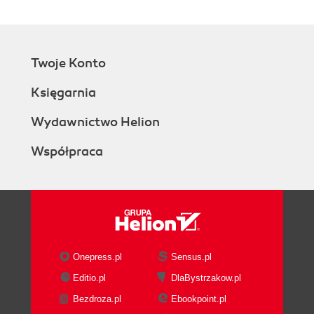
Twoje Konto
Księgarnia
Wydawnictwo Helion
Współpraca
Onepress.pl
Sensus.pl
Editio.pl
DlaBystrzakow.pl
Bezdroza.pl
Ebookpoint.pl