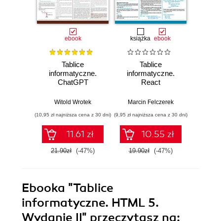
ebook
książka
ebook
ksią
Tablice
Tablice
T
informatyczne.
informatyczne.
info
ChatGPT
React
Ty
Witold Wrotek
Marcin Felczerek
Marci
(10,95 zł najniższa cena z 30 dni)
(9,95 zł najniższa cena z 30 dni)
(9,95 zł najn
11.61 zł
10.55 zł
21.90zł
(-47%)
19.90zł
(-47%)
19.9
Ebooka
"Tablice
informatyczne. HTML 5.
Wydanie II"
przeczytasz na: