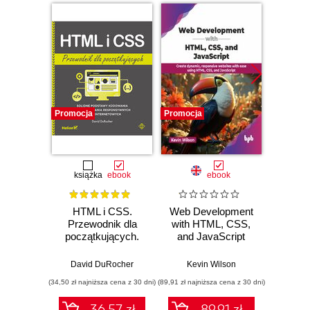
Promocja
Promocja
Promocj
książka
ebook
ebook
HTML i CSS.
Web Development
Respo
Przewodnik dla
with HTML, CSS,
Des
początkujących.
and JavaScript
HTML5
Solidne podstawy
Build 
kodowania i
re
David DuRocher
Kevin Wilson
B
projektowania
websit
(34,50 zł najniższa cena z 30 dni)
(89,91 zł najniższa cena z 30 dni)
(134,10 zł 
responsywnych
lates
stron
CSS t
36.57 zł
89.91 zł