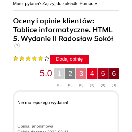
Masz pytania? Zajrzyj do zakładki
Pomoc
»
Oceny i opinie klientów:
Tablice informatyczne. HTML
5. Wydanie II Radosław Sokół
Dodaj opinię
5.0
1
2
3
4
5
6
(0)
(0)
(0)
(3)
(8)
(3)
Nie ma lepszego wydania!
Opinia: anonimowa
Opinia dodana: 2022-08-11