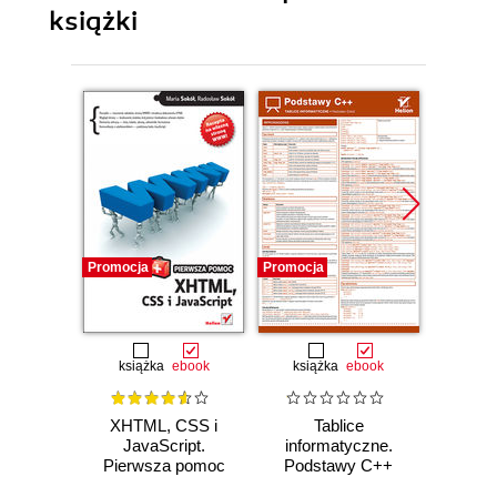
książki
Promocja
Promocja
Promocj
książka
ebook
książka
ebook
ksią
XHTML, CSS i
Tablice
T
JavaScript.
informatyczne.
info
Pierwsza pomoc
Podstawy C++
Linux.