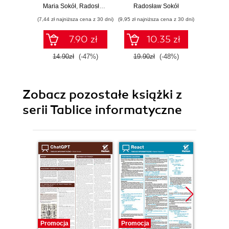
Maria Sokół
,
Radosław Sokół
Radosław Sokół
Rado
(7,44 zł najniższa cena z 30 dni)
(9,95 zł najniższa cena z 30 dni)
(8,49 zł najn
7.90 zł
10.35 zł
14.90zł
(-47%)
19.90zł
(-48%)
17.0
Zobacz pozostałe książki z
serii Tablice informatyczne
Promocja
Promocja
Promocj