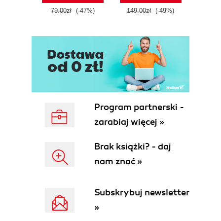
79.00zł
(-47%)
149.00zł
(-49%)
59.9
Program partnerski -
zarabiaj więcej »
Brak książki? - daj
nam znać »
Subskrybuj newsletter
»