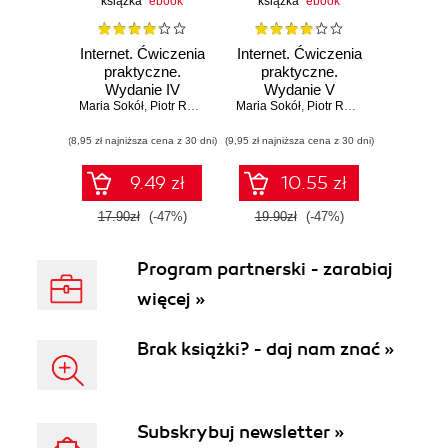
książka
ebook
książka
ebook
Internet. Ćwiczenia
Internet. Ćwiczenia
praktyczne.
praktyczne.
Wydanie IV
Wydanie V
Maria Sokół
,
Piotr Rajca
Maria Sokół
,
Piotr Rajca
(8,95 zł najniższa cena z 30 dni)
(9,95 zł najniższa cena z 30 dni)
9.49 zł
10.55 zł
17.90zł
(-47%)
19.90zł
(-47%)
Program partnerski - zarabiaj
więcej »
Brak książki? - daj nam znać »
Subskrybuj newsletter »