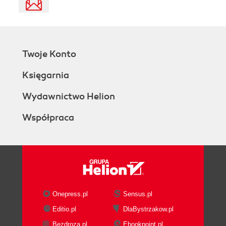
Twoje Konto
Księgarnia
Wydawnictwo Helion
Współpraca
Onepress.pl
Sensus.pl
Editio.pl
DlaBystrzakow.pl
Bezdroza.pl
Ebookpoint.pl