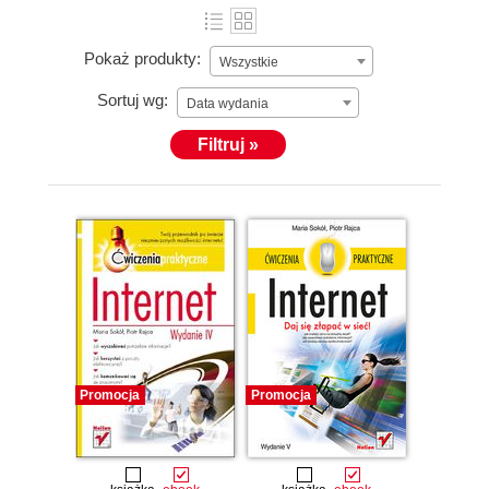
Pokaż produkty:
Wszystkie
Sortuj wg:
Data wydania
Filtruj »
Promocja
Promocja