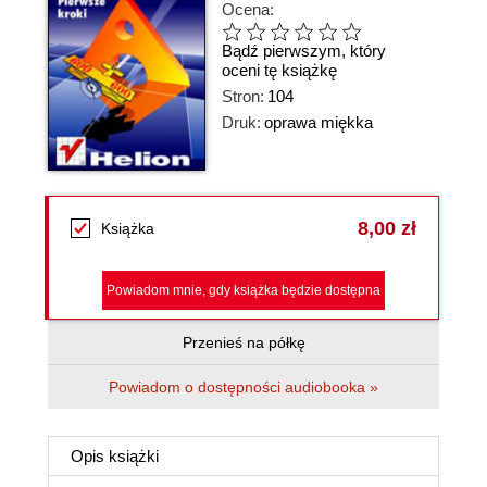
Ocena:
Bądź pierwszym, który
oceni tę książkę
Stron:
104
Druk:
oprawa miękka
8,00 zł
Książka
Powiadom mnie, gdy książka będzie dostępna
Przenieś na półkę
Powiadom o dostępności audiobooka »
Opis
książki