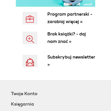
Rozdział 5. Dyskietki systemowe
5.1. Dyskietka Workbench
Program partnerski -
5.1.1. Katalog UTILITIES
5.1.2. Katalog SYSTEM
zarabiaj więcej »
5.2. Dyskietka EXTRAS
5.2.1. Katalog TOOLS
Brak książki? - daj
5.2.2. Podkatalog COMMODITIES katalogu
nam znać »
TOOLS
Rozdział 6. Podstawy obsługi AmigaDOS
Subskrybuj newsletter
6.1. Zasady tytułowania plików
»
6.2. Kody urządzeń AmigaDOS
6.3. Praca z konsolą SHELL
6.4. Urządzenia logiczne
6.5. Polecenia AmigaDOS
6.5.1. Komendy zarządzające plikami
Twoje Konto
6.5.2. Komendy służące do sterowania
systemem
Księgarnia
6.5.3. Komendy sterujące procesami SHELL