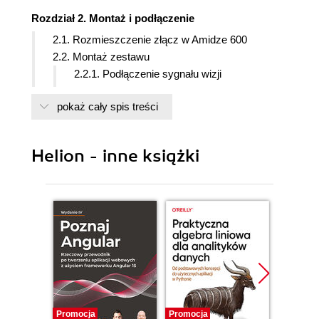
Rozdział 2. Montaż i podłączenie
2.1. Rozmieszczenie złącz w Amidze 600
2.2. Montaż zestawu
2.2.1. Podłączenie sygnału wizji
2.2.2. Wyprowadzenie sygnału dźwiękowego
pokaż cały spis treści
2.2.3. Urządzenia peryferyjne
2.2.4. Podłączenie myszy
2.2.5. Zasilanie
Helion - inne książki
Rozdział 3. Podstawy obsługi Amigi
3.1. Klawiatura komputera
3.2. Włączenie Amigi
3.3. Workbench
3.4. Podstawy obsługi Workbencha
3.5. Wykonanie kopii dyskietek systemowych
3.6. Czyszczenie zawartości pamięci - Reset
3.7. Rozwijane menu
3.7.1. Menu Workbench
Promocja
Promocja
Promocj