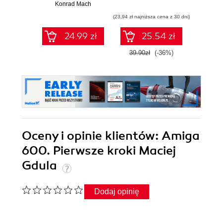
phishingiem,
Konrad Mach
Joyce C
kradzieżą
(23,94 zł najniższa cena z 30 dni)
(49,98 zł naj
tożsamości i
oszustwami online
24.99 zł
25.54 zł
39.90zł
(-36%)
58.8
Oceny i opinie klientów: Amiga
600. Pierwsze kroki Maciej
Gdula
Dodaj opinię