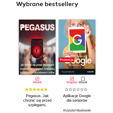
Wybrane bestsellery
Promocja
Promocj
ebook
książka
ebook
Pegasus. Jak
Aplikacje Google
Mi
chronić się przed
dla seniorów
Power
szpiegami,
Krok
scamem,
Krzysztof Masłowski