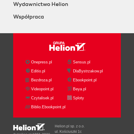
6.5.4. Polecenia używane w plikach
Wydawnictwo Helion
rozkazowych
Współpraca
6.6. Startup-sequence
6.7. Ramdysk
6.7.1. Ramdysk RAM:
6.7.2. Ramdysk RAD:
Rozdział 7. Możliwości rozbudowy komputera,
urządzenia peryferyjne
Onepress.pl
Sensus.pl
i współpraca z nimi
Editio.pl
DlaBystrzakow.pl
7.1. Stacja dyskietek
7.2. Dysk twardy
Bezdroza.pl
Ebookpoint.pl
7.3. Drukarki
Videopoint.pl
Beya.pl
7.4. Rozszerzenie pamięci
Czytalisek.pl
Sploty
7.5. Inne urządzenia zewnętrzne
Biblio.Ebookpoint.pl
Rozdział 8. Zastosowanie Amigi.
8.1. Grafika i animacja
8.2. Muzyka
Helion.pl sp. z o.o.
ul. Kościuszki 1c
8.3. Edycja tekstu