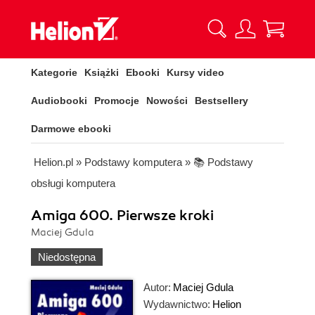
Kategorie
Książki
Ebooki
Kursy video
Audiobooki
Promocje
Nowości
Bestsellery
Darmowe ebooki
Helion.pl
»
Podstawy komputera
»
📚 Podstawy
obsługi komputera
Amiga 600. Pierwsze kroki
Maciej Gdula
Niedostępna
Autor:
Maciej Gdula
Wydawnictwo:
Helion