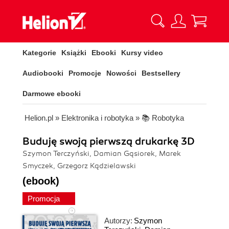
Kategorie
Książki
Ebooki
Kursy video
Audiobooki
Promocje
Nowości
Bestsellery
Darmowe ebooki
Helion.pl
»
Elektronika i robotyka
»
📚 Robotyka
Buduję swoją pierwszą drukarkę 3D
Szymon Terczyński, Damian Gąsiorek, Marek
Smyczek, Grzegorz Kądzielawski
(ebook)
Promocja
Autorzy:
Szymon