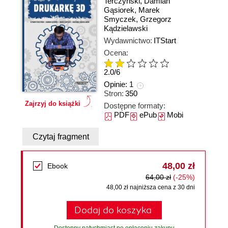
Terczyński
,
Damian
Gąsiorek
,
Marek
Smyczek
,
Grzegorz
Kądzielawski
Wydawnictwo:
ITStart
Ocena:
2.0
/
6
Opinie:
1
Stron:
350
Zajrzyj do książki
Dostępne formaty:
PDF
ePub
Mobi
Czytaj fragment
48,00 zł
Ebook
64,00 zł
(-25%)
48,00 zł najniższa cena z 30 dni
Dodaj do koszyka