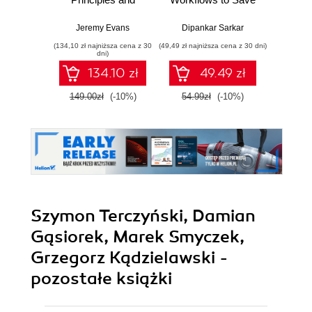
practices for
Hours at Work
eng
building scalable,
Every Week
han
Jeremy Evans
Dipankar Sarkar
maintainable, and
exploi
(134,10 zł najniższa cena z 30
(49,49 zł najniższa cena z 30 dni)
(125,10 zł 
performant
au
dni)
software - Second
pl
134.10 zł
49.49 zł
Edition
149.00zł
(-10%)
54.99zł
(-10%)
139.0
Szymon Terczyński, Damian
Gąsiorek, Marek Smyczek,
Grzegorz Kądzielawski -
pozostałe książki