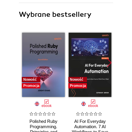
Wybrane bestsellery
Nowość
Nowość
Promocj
Promocja
Promocja
ebook
ebook
Polished Ruby
AI For Everyday
Of
Programming.
Automation. 7 AI
Aut
Principles and
Workflows to Save
Cybers