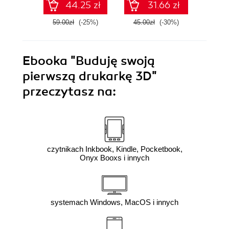
44.25 zł
31.66 zł
ćwiczeniach Cz. I
vide
59.00zł
(-25%)
45.00zł
(-30%)
199.0
Ebooka
"Buduję swoją
pierwszą drukarkę 3D"
przeczytasz na:
czytnikach Inkbook, Kindle, Pocketbook,
Onyx Booxs i innych
systemach Windows, MacOS i innych