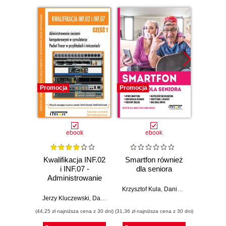
Promocja
Promocja
Promocj
ebook
ebook
Kwalifikacja INF.02
Smartfon również
Pods
i INF.07 -
dla seniora
kompu
Administrowanie
prak
sieciami
studen
Krzysztof Kula
,
Daniel Pliszka
,
Marek
komputerowymi w
info
Jerzy Kluczewski
,
Damian Strojek
,
Robert Wszelaki
,
Marek Smycze
Jagoda 
symulatorze
przy
(44,25 zł najniższa cena z 30 dni)
(31,36 zł najniższa cena z 30 dni)
(149,25 zł 
Packet Tracer w
ćwicze
przykładach i
Pra