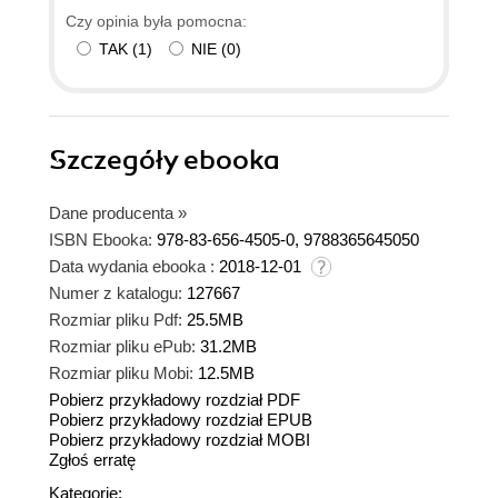
Czy opinia była pomocna:
są kluczowe!) są niedostępne w większości
TAK
(
1
)
NIE
(
0
)
popularniejszych sklepów internetowych ( lub nie
można ich wcale znaleźć). 2. Drukarka wymaga
elementów już wydrukowanych na innej drukarce
3d (o ironio) co wymaga zamówienia z firmy która
Szczegóły
ebooka
się tym zajmuje (znalezienie tych elementów
(plików do pobrania) na stronie wydawcy .....mnie
się nie udało. 3. Koszta elementów dostępnych na
Dane producenta
»
popularnych sklepach internetowych (patrz pkt 1.)
ISBN Ebooka:
978-83-656-4505-0, 9788365645050
wyniosły ok.1350 (nie licząc kosztów wysyłki) - a
Data wydania ebooka :
2018-12-01
to już koszt firmowej (sprawdzonej, spasowanej,
Numer z katalogu:
127667
eleganckiej, nie na trytytki) drukarki z akcesoriami.
Rozmiar pliku Pdf:
25.5MB
Dalsze rozdziały to montaż, i oprogramowanie
Rozmiar pliku ePub:
31.2MB
które wygląda w miarę przystępnie. Koszt książki
Rozmiar pliku Mobi:
12.5MB
oraz przedstawiona treść (elementy, brak
Pobierz przykładowy rozdział PDF
Pobierz przykładowy rozdział EPUB
elastyczności różnorodności konstrukcji (musi
Pobierz przykładowy rozdział MOBI
być ten konkretny element, mam na myśli ramę)
Zgłoś erratę
bo dalej autor tylko z tą ramą pracuje ) potrafi
Kategorie: