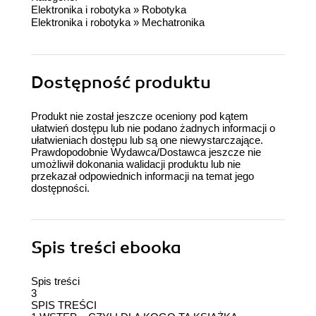
irytować. Brakuje przedstawiania ogólnych zasad
Elektronika i robotyka
»
Robotyka
budowy co umożliwiłoby dostosowanie możliwości
Elektronika i robotyka
»
Mechatronika
drukarki do własnych ambicji - gdyby ktoś chciał
zbudować drukarkę która pracuje w przestrzeni
200x200x200 (mm3), 400x400x400 (mm3) czy
Dostępność produktu
150x150x500 (mm3) Nie polecam.
Produkt nie został jeszcze oceniony pod kątem
ułatwień dostępu lub nie podano żadnych informacji o
ułatwieniach dostępu lub są one niewystarczające.
Prawdopodobnie Wydawca/Dostawca jeszcze nie
umożliwił dokonania walidacji produktu lub nie
przekazał odpowiednich informacji na temat jego
dostępności.
Spis treści
ebooka
Spis treści
3
SPIS TREŚCI