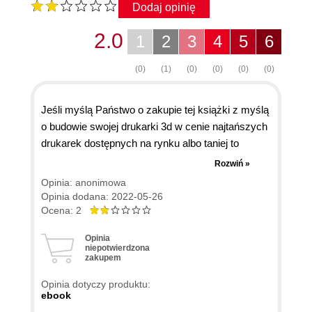
Dodaj opinię
2.0
1
2
3
4
5
6
(0)
(1)
(0)
(0)
(0)
(0)
Jeśli myślą Państwo o zakupie tej książki z myślą
o budowie swojej drukarki 3d w cenie najtańszych
drukarek dostępnych na rynku albo taniej to
odradzam. Pierwsze prawie 50 stron to z grubsza
Rozwiń »
historia druku 3d i jakiś opis kooperacji ze
Opinia: anonimowa
szkołami wstawiony nie wiadomo po co, więcej
Opinia dodana: 2022-05-26
zdjęć z kolekcji prywatnych niż "mięska" którego
Ocena: 2
się w książce oczekuje, następne niecałe 20
Opinia
wprowadza rodzaje druku 3d - ale bardzo
niepotwierdzona
zakupem
powierzchownie. Kolejny (już 5) rozdział to
budowa. Autorzy wymieniają tu elementy
Opinia dotyczy produktu:
potrzebne do złożenia drukarki ale są min. 3
ebook
problemy: 1. Niektóre wymienione elementy (które