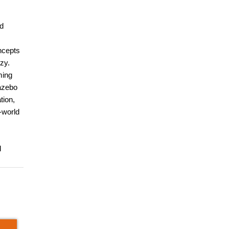
nd
ncepts
zy.
ming
Gazebo
tion,
-world
d