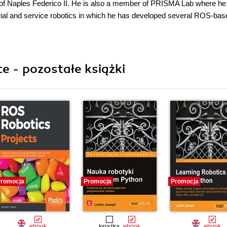
ty of Naples Federico II. He is also a member of PRISMA Lab where he 
strial and service robotics in which he has developed several ROS-bas
e - pozostałe książki
romocja
Promocja
Promocja
ebook
książka
ebook
ebook