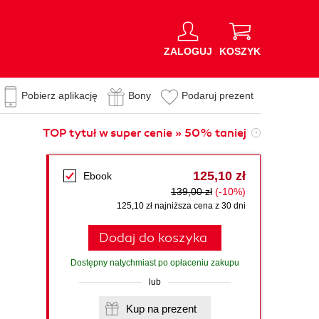
ZALOGUJ
KOSZYK
Pobierz aplikację
Bony
Podaruj prezent
TOP tytuł w super cenie » 50% taniej
125,10 zł
Ebook
139,00 zł
(-10%)
125,10 zł najniższa cena z 30 dni
Dodaj do koszyka
Dostępny natychmiast po opłaceniu zakupu
lub
Kup na prezent