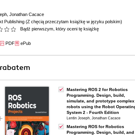
seph
,
Jonathan Cacace
t Publishing
(Z chęcią przeczytam książkę w języku polskim)
Bądź pierwszym, który oceni tę książkę
PDF
ePub
 rabatem
Mastering ROS 2 for Robotics
Programming. Design, build,
simulate, and prototype complex
robots using the Robot Operatin
System 2 - Fourth Edition
Lentin Joseph
,
Jonathan Cacace
Mastering ROS for Robotics
Programming. Design, build, and