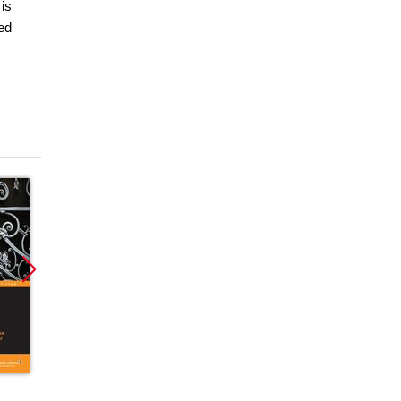
is
ed
Promocja
Promocja
Promoc
ebook
ebook