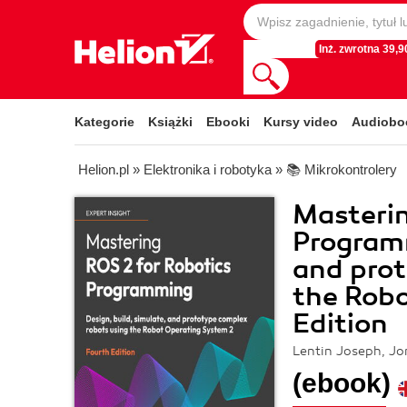
Inż. zwrotna 39,90
Kategorie
Książki
Ebooki
Kursy video
Audiobo
Helion.pl
»
Elektronika i robotyka
»
📚 Mikrokontrolery
Masterin
Programm
and prot
the Robo
Edition
Lentin Joseph, J
(ebook)