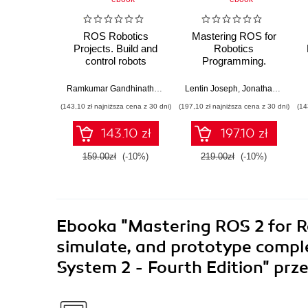
ROS Robotics
Mastering ROS for
Projects. Build and
Robotics
control robots
Programming.
powered by the
Design, build, and
Robot Operating
simulate complex
Ramkumar Gandhinathan
,
Lentin Joseph
Lentin Joseph
,
Jonathan Cacace
System, machine
robots using the
(143,10 zł najniższa cena z 30 dni)
(197,10 zł najniższa cena z 30 dni)
(14
learning, and virtual
Robot Operating
reality - Second
System - Second
143.10 zł
197.10 zł
Edition
Edition
159.00zł
(-10%)
219.00zł
(-10%)
Ebooka
"Mastering ROS 2 for R
simulate, and prototype compl
System 2 - Fourth Edition"
prze