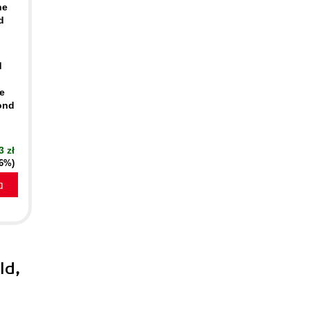
he
d
d
e
cond
3 zł
16%)
a
ld,