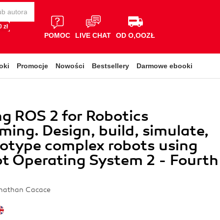
 zł
POMOC
LIVE CHAT
OD O,OOZŁ
oki
Promocje
Nowości
Bestsellery
Darmowe ebooki
g ROS 2 for Robotics
ing. Design, build, simulate,
otype complex robots using
t Operating System 2 - Fourth
onathan Cacace