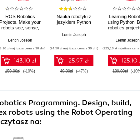
ROS Robotics
Nauka robotyki z
Learning Robot
Projects. Make your
językiem Python
using Python. B
robots see, sense,
robotics project
and interact with cool
life with Pytho
Lentin Joseph
and engaging
Discover how 
Lentin Joseph
Lentin Joseph
projects with Robotic
harness everyt
3,10 zł najniższa cena z 30 dni)
(24,50 zł najniższa cena z 30 dni)
(125,10 zł najniższa cena 
Operating System
from Blender to
and OpenCV w
143.10 zł
25.97 zł
125.10 
one of our mo
popular roboti
159.00zł
(-10%)
49.00zł
(-47%)
139.00zł
(-10
books
obotics Programming. Design, build,
ex robots using the Robot Operating
czytasz na: