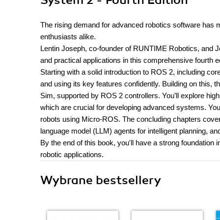
System 2 - Fourth Edition
The rising demand for advanced robotics software has m
enthusiasts alike.
Lentin Joseph, co-founder of RUNTIME Robotics, and Jo
and practical applications in this comprehensive fourth
Starting with a solid introduction to ROS 2, including c
and using its key features confidently. Building on this
Sim, supported by ROS 2 controllers. You’ll explore high
which are crucial for developing advanced systems. You'll
robots using Micro-ROS. The concluding chapters cover 
language model (LLM) agents for intelligent planning, an
By the end of this book, you'll have a strong foundation i
robotic applications.
Wybrane bestsellery