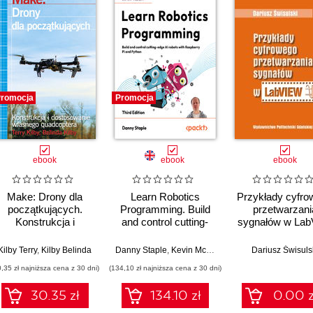
romocja
Promocja
ebook
ebook
ebook
Make: Drony dla
Learn Robotics
Przykłady cyfro
początkujących.
Programming. Build
przetwarzani
Konstrukcja i
and control cutting-
sygnałów w Lab
dostosowanie
edge AI robots with
własnego
Raspberry Pi and
Kilby Terry
,
Kilby Belinda
Danny Staple
,
Kevin McAleer
Dariusz Świsuls
quadcoptera
Python - Third Edition
0,35 zł najniższa cena z 30 dni)
(134,10 zł najniższa cena z 30 dni)
30.35 zł
134.10 zł
0.00 z