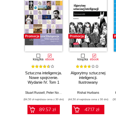
Promocja
Promocja
P
książka
ebook
książka
ebook
Sztuczna inteligencja.
Algorytmy sztucznej
Nowe spojrzenie.
inteligencji.
Wydanie IV. Tom 1
Ilustrowany
przewodnik
Stuart Russell
,
Peter Norvig
Rishal Hurbans
(84,50 zł najniższa cena z 30 dni)
(44,50 zł najniższa cena z 30 dni)
(3
89.57 zł
47.17 zł