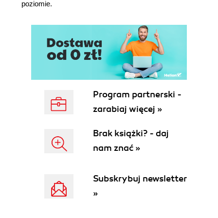
poziomie.
Rozdział 7. Nawigacja lokalna: omijanie przeszkód
7.1. Unikanie przeszkód
7.1.1. Podążanie wzdłuż ściany
7.1.2. Ukierunkowane podążanie wzdłuż
ściany
7.1.3. Algorytm Pledge'a
7.2. Podążanie wzdłuż oznakowanej linii
Program partnerski -
7.3. Mrówki poszukujące źródła pożywienia
zarabiaj więcej »
7.4. Model probabilistyczny zachowania mrówek
7.5. Maszyna stanów skończonych dla algorytmu
Brak książki? - daj
wyszukiwania ścieżki
7.6. Podsumowanie
nam znać »
7.7. Literatura uzupełniająca
Bibliografia
Subskrybuj newsletter
Rozdział 8. Lokalizacja
»
8.1. Punkty charakterystyczne
8.2. Określanie pozycji na podstawie obiektów o