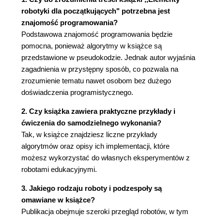
robotyki dla początkujących" potrzebna jest
Rozdział 3. Zachowanie reaktywne
znajomość programowania?
3.1. Pojazdy Braitenberga
Podstawowa znajomość programowania będzie
3.2. Reagowanie na wykrycie obiektu
pomocna, ponieważ algorytmy w książce są
3.3. Reagowanie i skręcanie
przedstawione w pseudokodzie. Jednak autor wyjaśnia
3.4. Podążanie za linią
zagadnienia w przystępny sposób, co pozwala na
3.4.1. Podążanie za linią za pomocą dwóch
zrozumienie tematu nawet osobom bez dużego
czujników podłoża
doświadczenia programistycznego.
3.4.2. Podążanie za linią za pomocą tylko
jednego czujnika podłoża
2. Czy książka zawiera praktyczne przykłady i
3.4.3. Bezgradientowe podążanie za linią
ćwiczenia do samodzielnego wykonania?
3.5. Prezentacja pojazdów Braitenberga
Tak, w książce znajdziesz liczne przykłady
3.6. Podsumowanie
algorytmów oraz opisy ich implementacji, które
3.7. Literatura uzupełniająca
możesz wykorzystać do własnych eksperymentów z
Bibliografia
robotami edukacyjnymi.
Rozdział 4. Maszyny stanów skończonych
3. Jakiego rodzaju roboty i podzespoły są
4.1. Maszyny stanowe
omawiane w książce?
4.2. Zachowanie reaktywne sterowane stanem
Publikacja obejmuje szeroki przegląd robotów, w tym