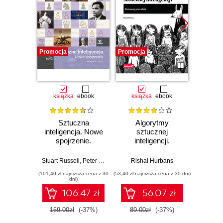
Promocja
Promocja
Promocj
książka
ebook
książka
ebook
Sztuczna
Algorytmy
Make:
inteligencja. Nowe
sztucznej
począ
spojrzenie.
inteligencji.
Kons
Wydanie IV. Tom 1
Ilustrowany
dost
przewodnik
wł
Stuart Russell
,
Peter Norvig
Rishal Hurbans
Kilby Ter
qua
(101,40 zł najniższa cena z 30
(53,40 zł najniższa cena z 30 dni)
(30,35 zł naj
dni)
106.47 zł
56.07 zł
169.00zł
(-37%)
89.00zł
(-37%)
35.7