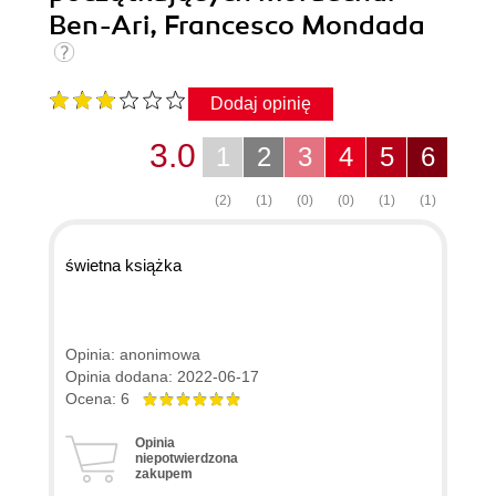
Ben-Ari, Francesco Mondada
Dodaj opinię
3.0
1
2
3
4
5
6
(2)
(1)
(0)
(0)
(1)
(1)
świetna książka
Opinia: anonimowa
Opinia dodana: 2022-06-17
Ocena: 6
Opinia
niepotwierdzona
zakupem