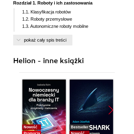
Rozdział 1. Roboty i ich zastosowania
1.1. Klasyfikacja robotów
1.2. Roboty przemysłowe
1.3. Autonomiczne roboty mobilne
1.4. Roboty humanoidalne
pokaż cały spis treści
1.5. Roboty edukacyjne
Gotowe roboty mobilne
Zestawy robotyczne
Helion - inne książki
Ramiona robota
Środowisko programistyczne
1.6. Robot ogólny
1.6.1. Napęd różnicowy
1.6.2. Czujniki zbliżeniowe
1.6.3. Czujniki podłoża
1.6.4. Wbudowany komputer
1.7. Formalizm algorytmiczny
1.8. Przegląd treści książki
1.9. Podsumowanie
Nowość
Bestseller
Bestselle
1.10. Literatura uzupełniająca
Promocja
Nowość
Nowość