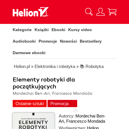
Kategorie
Książki
Ebooki
Kursy video
Audiobooki
Promocje
Nowości
Bestsellery
Darmowe ebooki
Helion.pl
»
Elektronika i robotyka
»
📚 Robotyka
Elementy robotyki dla
początkujących
Mordechai Ben-Ari, Francesco Mondada
Ostatnie sztuki
Promocja
Autorzy:
Mordechai Ben-
Ari
,
Francesco Mondada
Wydawnictwo:
Helion