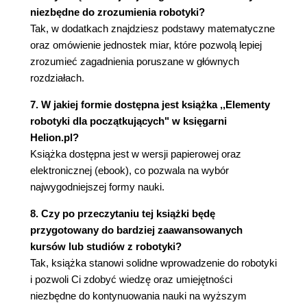
niezbędne do zrozumienia robotyki?
stopni swobody
Tak, w dodatkach znajdziesz podstawy matematyczne
5.12. Ruch holonomiczny i nieholonomiczny
oraz omówienie jednostek miar, które pozwolą lepiej
5.13. Podsumowanie
zrozumieć zagadnienia poruszane w głównych
5.14. Literatura uzupełniająca
rozdziałach.
Bibliografia
Rozdział 6. Sterowanie
7. W jakiej formie dostępna jest książka ,,Elementy
robotyki dla początkujących" w księgarni
6.1. Modele sterowania
Helion.pl?
6.1.1. Sterowanie w pętli otwartej
Książka dostępna jest w wersji papierowej oraz
6.1.2. Sterowanie w pętli zamkniętej
elektronicznej (ebook), co pozwala na wybór
6.1.3. Okres algorytmu sterowania
najwygodniejszej formy nauki.
6.2. Sterowanie typu "on-off"
6.3. Regulator proporcjonalny
8. Czy po przeczytaniu tej książki będę
6.4. Regulator proporcjonalno-całkujący
przygotowany do bardziej zaawansowanych
6.5. Sterownik proporcjonalno-całkująco-
kursów lub studiów z robotyki?
różniczkujący
Tak, książka stanowi solidne wprowadzenie do robotyki
6.6. Podsumowanie
i pozwoli Ci zdobyć wiedzę oraz umiejętności
6.7. Literatura uzupełniająca
niezbędne do kontynuowania nauki na wyższym
Bibliografia