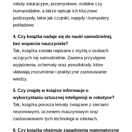
4.3. Szukaj i podjedź
roboty edukacyjne, przemysłowe, mobilne czy
4.4. Implementacja maszyn stanów skończonych
humanoidalne, a także opisuje ich kluczowe
4.5. Podsumowanie
podzespoły, takie jak czujniki, napędy i komputery
4.6. Literatura uzupełniająca
pokładowe.
Bibliografia
4. Czy książka nadaje się do nauki samodzielnej,
Rozdział 5. Ruch robota i odometria
bez wsparcia nauczyciela?
5.1. Droga, prędkość i czas
Tak, książka została napisana z myślą o osobach
5.2. Przyspieszenie jako zmiana prędkości
uczących się samodzielnie. Zawiera przystępne
5.3. Od odcinków do ruchu ciągłego
wyjaśnienia, schematy oraz pseudokody, które
5.4. Nawigacja za pomocą odometrii
ułatwiają zrozumienie i praktyczne zastosowanie
5.5. Odometria liniowa
wiedzy.
5.6. Odometryczne mierzenie zakrętów
5.7. Błędy odometryczne
5. Czy znajdę w książce informacje o
5.8. Kodery (enkodery) kół
wykorzystaniu sztucznej inteligencji w robotyce?
5.9. Bezwładnościowe systemy nawigacji
Tak, książka porusza tematy związane z sieciami
5.9.1. Akcelerometry (przyspieszeniomierze)
neuronowymi, uczeniem maszynowym oraz
5.9.2. Żyroskopy
zastosowaniem tych technologii w robotach.
5.9.3. Zastosowania
6. Czy książka obejmuje zagadnienia matematyczne
5.11. Względna liczba elementów wykonawczych i