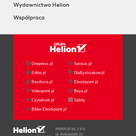
Wydawnictwo Helion
Współpraca
Onepress.pl
Sensus.pl
Editio.pl
DlaBystrzakow.pl
Bezdroza.pl
Ebookpoint.pl
Videopoint.pl
Beya.pl
Czytalisek.pl
Sploty
Biblio.Ebookpoint.pl
Helion.pl sp. z o.o.
ul. Kościuszki 1c