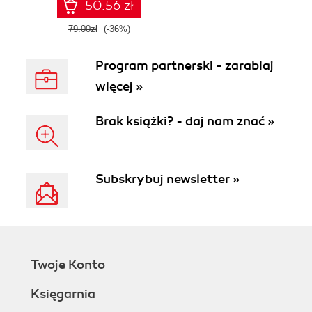
50.56 zł
79.00zł
(-36%)
Program partnerski - zarabiaj
więcej »
Brak książki? - daj nam znać »
Subskrybuj newsletter »
Twoje Konto
Księgarnia