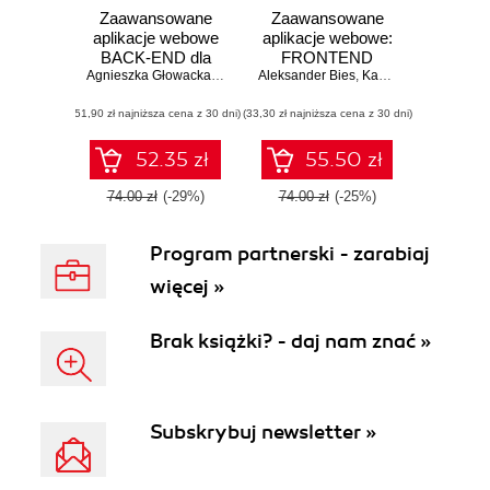
Zaawansowane
Zaawansowane
aplikacje webowe
aplikacje webowe:
BACK-END dla
FRONTEND
studenta i technika
Agnieszka Głowacka
,
Kacper Kaim
Aleksander Bies
,
Kacper Kaim
programisty
(51,90 zł najniższa cena z 30 dni)
(33,30 zł najniższa cena z 30 dni)
52.35 zł
55.50 zł
74.00 zł
(-29%)
74.00 zł
(-25%)
Program partnerski - zarabiaj
więcej »
Brak książki? - daj nam znać »
Subskrybuj newsletter »