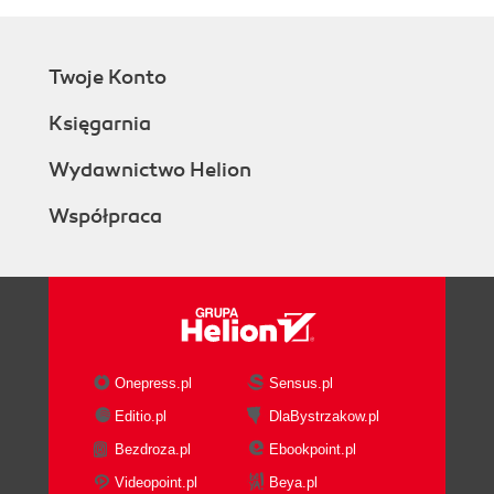
Twoje Konto
Księgarnia
Wydawnictwo Helion
Współpraca
Onepress.pl
Sensus.pl
Editio.pl
DlaBystrzakow.pl
Bezdroza.pl
Ebookpoint.pl
Videopoint.pl
Beya.pl