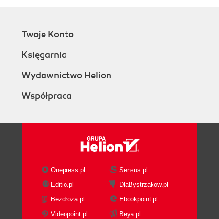
Twoje Konto
Księgarnia
Wydawnictwo Helion
Współpraca
Onepress.pl
Sensus.pl
Editio.pl
DlaBystrzakow.pl
Bezdroza.pl
Ebookpoint.pl
Videopoint.pl
Beya.pl