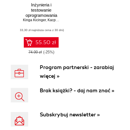
Inżynieria i
testowanie
oprogramowania
Kinga Kicinger
dla studenta i
,
Kacper Ściślak
,
Łukasz Żurawka
,
Maciej Ziaja
,
Aleks
technika
(33,30 zł najniższa cena z 30 dni)
programisty
55.50 zł
74.00 zł
(-25%)
Program partnerski - zarabiaj
więcej »
Brak książki? - daj nam znać »
Subskrybuj newsletter »